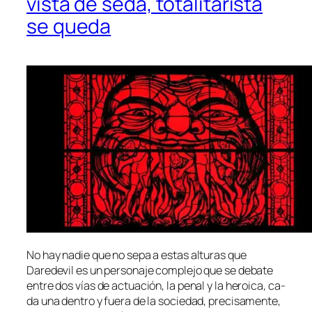
vista de seda, totalitarista
se queda
No hay na­die que no se­pa a es­tas al­tu­ras que
Daredevil es un per­so­na­je com­ple­jo que se de­ba­te
en­tre dos vías de ac­tua­ción, la pe­nal y la he­roi­ca, ca­
da una den­tro y fue­ra de la so­cie­dad, pre­ci­sa­men­te,