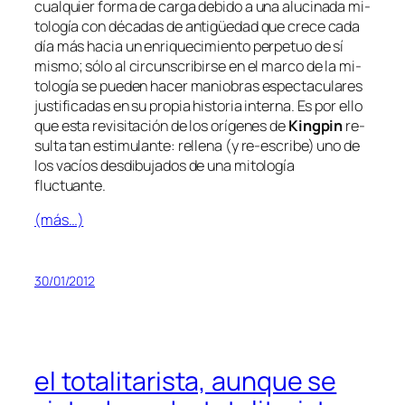
cual­quier for­ma de car­ga de­bi­do a una alu­ci­na­da mi­
to­lo­gía con dé­ca­das de an­ti­güe­dad que cre­ce ca­da
día más ha­cia un en­ri­que­ci­mien­to per­pe­tuo de sí
mis­mo; só­lo al cir­cuns­cri­bir­se en el mar­co de la mi­
to­lo­gía se pue­den ha­cer ma­nio­bras es­pec­ta­cu­la­res
jus­ti­fi­ca­das en su pro­pia his­to­ria in­ter­na. Es por ello
que es­ta re­vi­si­ta­ción de los orí­ge­nes de
Kingpin
re­
sul­ta tan es­ti­mu­lan­te: re­lle­na (y re-escribe) uno de
los va­cíos des­di­bu­ja­dos de una mi­to­lo­gía
fluctuante.
(más…)
30/01/2012
el totalitarista, aunque se