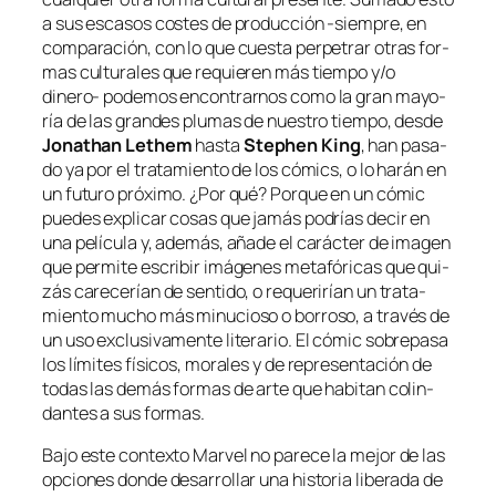
a sus es­ca­sos cos­tes de pro­duc­ción ‑siem­pre, en
com­pa­ra­ción, con lo que cues­ta per­pe­trar otras for­
mas cul­tu­ra­les que re­quie­ren más tiem­po y/o
dinero- po­de­mos en­con­trar­nos co­mo la gran ma­yo­
ría de las gran­des plu­mas de nues­tro tiem­po, des­de
Jonathan Lethem
has­ta
Stephen King
, han pa­sa­
do ya por el tra­ta­mien­to de los có­mics, o lo ha­rán en
un fu­tu­ro pró­xi­mo. ¿Por qué? Porque en un có­mic
pue­des ex­pli­car co­sas que ja­más po­drías de­cir en
una pe­lí­cu­la y, ade­más, aña­de el ca­rác­ter de ima­gen
que per­mi­te es­cri­bir imá­ge­nes me­ta­fó­ri­cas que qui­
zás ca­re­ce­rían de sen­ti­do, o re­que­ri­rían un tra­ta­
mien­to mu­cho más mi­nu­cio­so o bo­rro­so, a tra­vés de
un uso ex­clu­si­va­men­te li­te­ra­rio. El có­mic so­bre­pa­sa
los lí­mi­tes fí­si­cos, mo­ra­les y de re­pre­sen­ta­ción de
to­das las de­más for­mas de ar­te que ha­bi­tan co­lin­
dan­tes a sus formas.
Bajo es­te con­tex­to
Marvel
no pa­re­ce la me­jor de las
op­cio­nes don­de de­sa­rro­llar una his­to­ria li­be­ra­da de