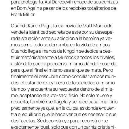
pa­ra pro­te­ger­la. Así Daredevil re­na­ce de sus ce­ni­zas
en Born Again a pe­sar de los re­do­bles to­ta­li­ta­rios de
Frank Miller.
Cuando Karen Page, la ex-novia de Matt Murdock,
ven­de la iden­ti­dad se­cre­ta de es­te por su deses­pe­
ra­da si­tua­ción an­te su adic­ción a la he­roí­na ya ve­
mos co­mo to­do se de­rrum­ba en la vi­da de am­bos.
Cuando lle­ga a ma­nos de Kingpin se de­di­ca a des­
truir me­tó­di­ca­men­te a Murdock a to­dos los ni­ve­les,
ais­lán­do­lo po­co a po­co en si mis­mo, dán­do­le cuer­da
pa­ra que al fi­nal el mis­mo sea el que se ma­te. Pero
fi­nal­men­te él des­cu­bre co­mo con­ci­liar am­bos mun­
dos, el es­tar den­tro y fue­ra de la so­cie­dad al mis­mo
tiem­po, y en­cuen­tra su res­pues­ta den­tro de si mis­
mo, acep­tan­do el auto-sacrificio. No so­lo mue­re y
re­su­ci­ta, tam­bién se fla­ge­la y se ha­ce pa­sar mar­ti­rio
pre­ci­sa­men­te ya que, en la cul­pa, es don­de en­cuen­
tra el equi­li­brio que le ha­ce ver que es ne­ce­sa­rio sus
dos fa­ce­tas. Se de­cons­tru­ye pa­ra re­cons­truir­se
exac­ta­men­te igual, so­lo que con un bar­niz cris­tia­ni­