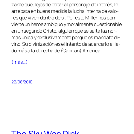
zan­te que, le­jos de do­tar al per­so­na­je de in­te­rés, le
arre­ba­ta en bue­na me­di­da la lu­cha in­ter­na de va­lo­
res que vi­ven den­tro de sí. Por es­to Miller nos con­
vier­te un hé­roe am­bi­guo y mo­ral­men­te cues­tio­na­ble
en un se­gun­do Cristo, al­guien que se sal­ta las nor­
mas úni­ca y ex­clu­si­va­men­te por­que es man­da­to di­
vino. Su di­vi­ni­za­ción es el in­ten­to de acer­car­lo al la­
do más a la de­re­cha de (Capitán) América.
(más…)
22/08/2010
The Sky Was Pink