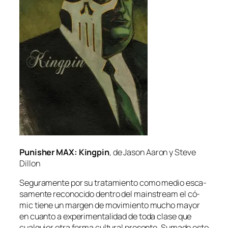
Punisher MAX: Kingpin
, de Jason Aaron y Steve
Dillon
Seguramente por su tra­ta­mien­to co­mo me­dio es­ca­
sa­men­te re­co­no­ci­do den­tro del
mains­tream
el có­
mic tie­ne un mar­gen de mo­vi­mien­to mu­cho ma­yor
en cuan­to a ex­pe­ri­men­ta­li­dad de to­da cla­se que
cual­quier otra for­ma cul­tu­ral pre­sen­te. Sumado es­to