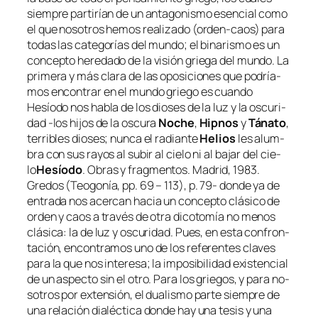
siem­pre par­ti­rían de un an­ta­go­nis­mo esen­cial co­mo
el que no­so­tros he­mos rea­li­za­do (orden-caos) pa­ra
to­das las ca­te­go­rías del mun­do; el bi­na­ris­mo es un
con­cep­to he­re­da­do de la vi­sión grie­ga del mun­do. La
pri­me­ra y más cla­ra de las opo­si­cio­nes que po­dría­
mos en­con­trar en el mun­do grie­go es cuan­do
Hesíodo nos ha­bla de los dio­ses de la luz y la os­cu­ri­
dad -
los hi­jos de la os­cu­ra
Noche
,
Hipnos
y
Tánato
,
te­rri­bles dio­ses; nun­ca el ra­dian­te
Helios
les alum­
bra con sus ra­yos al su­bir al cie­lo ni al ba­jar del cie­
lo
Hesíodo
.
Obras y frag­men­tos
. Madrid, 1983.
Gredos (Teogonía, pp. 69 – 113), p. 79
- don­de ya de
en­tra­da nos acer­can ha­cia un con­cep­to clá­si­co de
or­den y caos a tra­vés de otra di­co­to­mía no me­nos
clá­si­ca: la de luz y os­cu­ri­dad. Pues, en es­ta con­fron­
ta­ción, en­con­tra­mos uno de los re­fe­ren­tes cla­ves
pa­ra la que nos in­tere­sa; la im­po­si­bi­li­dad exis­ten­cial
de un as­pec­to sin el otro. Para los grie­gos, y pa­ra no­
so­tros por ex­ten­sión, el dua­lis­mo par­te siem­pre de
una re­la­ción dia­léc­ti­ca don­de hay una te­sis y una