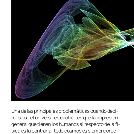
Una de las prin­ci­pa­les pro­ble­má­ti­cas cuan­do de­ci­
mos que el uni­ver­so es caó­ti­co es que la im­pre­sión
ge­ne­ral que tie­nen los hu­ma­nos al res­pec­to de la fí­
si­ca es la con­tra­ria: to­do cos­mos es siem­pre or­de­