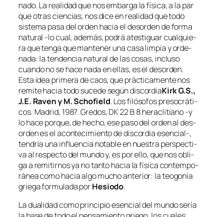
na­do. La reali­dad que nos em­bar­ga la fí­si­ca, a la par
que otras cien­cias, nos di­ce en reali­dad que to­do
sis­te­ma pa­sa del or­den ha­cia el des­or­den de for­ma
na­tu­ral ‑lo cual, ade­más, po­drá ates­ti­guar cual­quie­
ra que ten­ga que man­te­ner una ca­sa lim­pia y or­de­
na­da: la ten­den­cia na­tu­ral de las co­sas, in­clu­so
cuan­do no se ha­ce na­da en ellas, es el des­or­den.
Esta idea pri­me­ra de caos, que prác­ti­ca­men­te nos
re­mi­te ha­cia
to­do su­ce­de se­gún dis­cor­dia
Kirk G.S.,
J.E. Raven y M. Schofield
.
Los fi­ló­so­fos pre­so­crá­ti­
cos
. Madrid, 1987. Gredos, DK 22 B 8.
he­ra­cli­tiano ‑y
lo ha­ce por­que, de he­cho, ese pa­so del or­den al des­
or­den es el acon­te­ci­mien­to de dis­cor­dia esencial‑,
ten­dría una in­fluen­cia no­ta­ble en nues­tra pers­pec­ti­
va al res­pec­to del mun­do y, es por ello, que nos obli­
ga a re­mi­tir­nos ya no tan­to ha­cia la fí­si­ca con­tem­po­
rá­nea co­mo ha­cia al­go mu­cho an­te­rior: la teo­go­nía
grie­ga for­mu­la­da por
Hesiodo
.
La dua­li­dad co­mo prin­ci­pio esen­cial del mun­do se­ría
la ba­se de to­do el pen­sa­mien­to grie­go, los cua­les