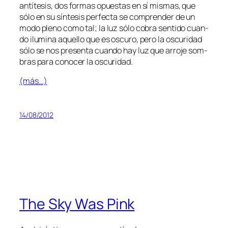
an­tí­te­sis, dos for­mas opues­tas en sí mis­mas, que
só­lo en su sín­te­sis per­fec­ta se com­pren­der de un
mo­do pleno co­mo tal; la luz só­lo co­bra sen­ti­do cuan­
do ilu­mi­na aque­llo que es os­cu­ro, pe­ro la os­cu­ri­dad
só­lo se nos pre­sen­ta cuan­do hay luz que arro­je som­
bras pa­ra co­no­cer la oscuridad.
(más…)
14/08/2012
The Sky Was Pink