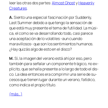
leer las otras dos par­tes:
Almost Ghost
y
Heavenly
Creatures
.
A.
Siento una es­pe­cial fas­ci­na­ción por Suddenly,
Last Summer de­bi­do a que ten­go la sen­sa­ción de
que es­tá muy pre­sen­te el te­ma de fu­ti­li­dad. La mú­si­
ca, el co­mo se va de­sa­rro­llan­do to­do, ca­si pa­re­ce
una acep­ta­ción de lo vo­la­ti­les ‑aun cuan­do
maravillosos- que son los sen­ti­mien­tos hu­ma­nos.
¿Hay qui­zás al­go de es­to en el disco?
M.
Sí, la ima­gen del ve­rano es­tá ahí por eso, pe­ro
tam­bién pa­ra se­ña­lar un com­po­nen­te trá­gi­co, no ex­
plí­ci­to, que se ha­lla pre­sen­te a lo lar­go de to­do el dis­
co. La idea en­ton­ces era com­pri­mir una se­rie de su­
ce­sos que tie­nen lu­gar du­ran­te un ve­rano, fa­tí­di­co,
co­mo in­di­ca el pro­pio título.
(más…)