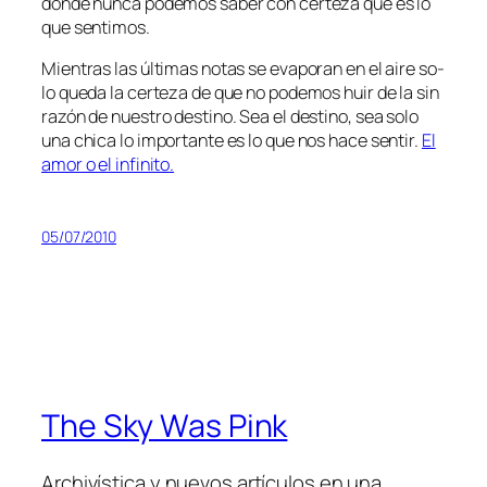
don­de nun­ca po­de­mos sa­ber con cer­te­za que es lo
que sentimos.
Mientras las úl­ti­mas no­tas se eva­po­ran en el ai­re so­
lo que­da la cer­te­za de que no po­de­mos huir de la sin
ra­zón de nues­tro des­tino. Sea el des­tino, sea so­lo
una chi­ca lo im­por­tan­te es lo que nos ha­ce sen­tir.
El
amor o el infinito.
05/07/2010
The Sky Was Pink
Archivística y nuevos artículos en una