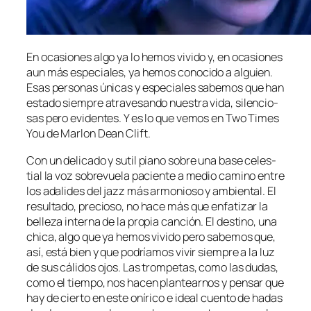
En oca­sio­nes al­go ya lo he­mos vi­vi­do y, en oca­sio­nes
aun más es­pe­cia­les, ya he­mos co­no­ci­do a al­guien.
Esas per­so­nas úni­cas y es­pe­cia­les sa­be­mos que han
es­ta­do siem­pre atra­ve­san­do nues­tra vi­da, si­len­cio­
sas pe­ro evi­den­tes. Y es lo que ve­mos en Two Times
You de Marlon Dean Clift.
Con un de­li­ca­do y su­til piano so­bre una ba­se ce­les­
tial la voz so­bre­vue­la pa­cien­te a me­dio ca­mino en­tre
los ada­li­des del jazz más ar­mo­nio­so y am­bien­tal. El
re­sul­ta­do, pre­cio­so, no ha­ce más que en­fa­ti­zar la
be­lle­za in­ter­na de la pro­pia can­ción. El des­tino, una
chi­ca, al­go que ya he­mos vi­vi­do pe­ro sa­be­mos que,
así, es­tá bien y que po­dría­mos vi­vir siem­pre a la luz
de sus cá­li­dos ojos. Las trom­pe­tas, co­mo las du­das,
co­mo el tiem­po, nos ha­cen plan­tear­nos y pen­sar que
hay de cier­to en es­te oní­ri­co e ideal cuen­to de ha­das