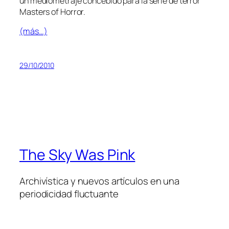
un me­dio­me­tra­je con­ce­bi­do pa­ra la se­rie de te­rror
Masters of Horror.
(más…)
29/10/2010
The Sky Was Pink
Archivística y nuevos artículos en una
periodicidad fluctuante