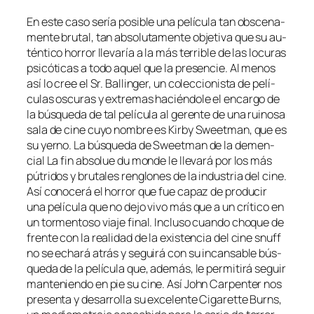
En es­te ca­so se­ría po­si­ble una pe­lí­cu­la tan obs­ce­na­
men­te bru­tal, tan ab­so­lu­ta­men­te ob­je­ti­va que su au­
tén­ti­co ho­rror lle­va­ría a la más te­rri­ble de las lo­cu­ras
psi­có­ti­cas a to­do aquel que la pre­sen­cie. Al me­nos
así lo cree el Sr. Ballinger, un co­lec­cio­nis­ta de pe­lí­
cu­las os­cu­ras y ex­tre­mas ha­cién­do­le el en­car­go de
la bús­que­da de tal pe­lí­cu­la al ge­ren­te de una rui­no­sa
sa­la de ci­ne cu­yo nom­bre es Kirby Sweetman, que es
su yerno. La bús­que­da de Sweetman de la de­men­
cial La fin ab­so­lue du mon­de le lle­va­rá por los más
pú­tri­dos y bru­ta­les ren­glo­nes de la in­dus­tria del ci­ne.
Así co­no­ce­rá el ho­rror que fue ca­paz de pro­du­cir
una pe­lí­cu­la que no de­jo vi­vo más que a un crí­ti­co en
un tor­men­to­so via­je fi­nal. Incluso cuan­do cho­que de
fren­te con la reali­dad de la exis­ten­cia del ci­ne snuff
no se echa­rá atrás y se­gui­rá con su in­can­sa­ble bús­
que­da de la pe­lí­cu­la que, ade­más, le per­mi­ti­rá se­guir
man­te­nien­do en pie su ci­ne. Así John Carpenter nos
pre­sen­ta y de­sa­rro­lla su ex­ce­len­te Cigarette Burns,