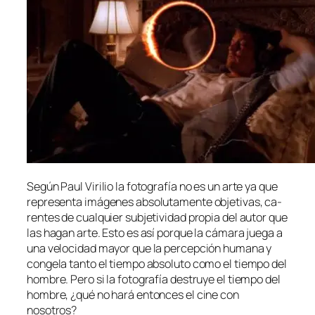
Según Paul Virilio la fo­to­gra­fía no es un ar­te ya que
re­pre­sen­ta imá­ge­nes ab­so­lu­ta­men­te ob­je­ti­vas, ca­
ren­tes de cual­quier sub­je­ti­vi­dad pro­pia del au­tor que
las ha­gan ar­te. Esto es así por­que la cá­ma­ra jue­ga a
una ve­lo­ci­dad ma­yor que la per­cep­ción hu­ma­na y
con­ge­la tan­to el tiem­po ab­so­lu­to co­mo el tiem­po del
hom­bre. Pero si la fo­to­gra­fía des­tru­ye el tiem­po del
hom­bre, ¿qué no ha­rá en­ton­ces el ci­ne con
nosotros?