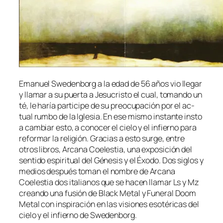
Emanuel Swedenborg a la edad de 56 años vio lle­gar
y lla­mar a su puer­ta a Jesucristo el cual, to­man­do un
té, le ha­ría par­ti­ci­pe de su preo­cu­pa­ción por el ac­
tual rum­bo de la Iglesia. En ese mis­mo ins­tan­te ins­to
a cam­biar es­to, a co­no­cer el cie­lo y el in­fierno pa­ra
re­for­mar la re­li­gión. Gracias a es­to sur­ge, en­tre
otros li­bros, Arcana Coelestia, una ex­po­si­ción del
sen­ti­do es­pi­ri­tual del Génesis y el Éxodo. Dos si­glos y
me­dios des­pués to­man el nom­bre de Arcana
Coelestia dos ita­lia­nos que se ha­cen lla­mar Ls y Mz
crean­do una fu­sión de Black Metal y Funeral Doom
Metal con ins­pi­ra­ción en las vi­sio­nes eso­té­ri­cas del
cie­lo y el in­fierno de Swedenborg.