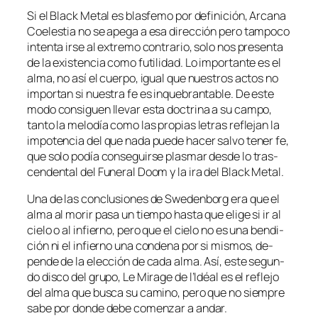
Si el Black Metal es blas­fe­mo por de­fi­ni­ción, Arcana
Coelestia no se ape­ga a esa di­rec­ción pe­ro tam­po­co
in­ten­ta ir­se al ex­tre­mo con­tra­rio, so­lo nos pre­sen­ta
de la exis­ten­cia co­mo fu­ti­li­dad. Lo im­por­tan­te es el
al­ma, no así el cuer­po, igual que nues­tros ac­tos no
im­por­tan si nues­tra fe es in­que­bran­ta­ble. De es­te
mo­do con­si­guen lle­var es­ta doc­tri­na a su cam­po,
tan­to la me­lo­día co­mo las pro­pias le­tras re­fle­jan la
im­po­ten­cia del que na­da pue­de ha­cer sal­vo te­ner fe,
que so­lo po­día con­se­guir­se plas­mar des­de lo tras­
cen­den­tal del Funeral Doom y la ira del Black Metal.
Una de las con­clu­sio­nes de Swedenborg era que el
al­ma al mo­rir pa­sa un tiem­po has­ta que eli­ge si ir al
cie­lo o al in­fierno, pe­ro que el cie­lo no es una ben­di­
ción ni el in­fierno una con­de­na por si mis­mos, de­
pen­de de la elec­ción de ca­da al­ma. Así, es­te se­gun­
do dis­co del gru­po, Le Mirage de l’Idéal es el re­fle­jo
del al­ma que bus­ca su ca­mino, pe­ro que no siem­pre
sa­be por don­de de­be co­men­zar a andar.