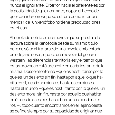
nun­ca el ig­no­ran­te. El te­rror ha­cia el di­fe­ren­te es por
la po­si­bi­li­dad de que nos ma­te, no por el he­cho de
que con­si­de­re­mos que su cul­tu­ra co­mo in­fe­rior o
me­nos ri­ca: un xe­nó­fo­bo no tie­ne preo­cu­pa­cio­nes
estéticas.
Al otro la­do del río
es una no­ve­la que se pres­ta a la
lec­tu­ra so­bre la xe­no­fo­bia des­de su mis­mo tí­tu­lo,
pe­ro no só­lo: al tra­tar­se de una no­ve­la am­bien­ta­da
en el le­jano oes­te, que no una no­ve­la del gé­ne­ro
wes­tern
, las di­fe­ren­cias te­rri­to­ria­les y el te­mor que
es­tás pro­vo­can es­tá pre­sen­te en ca­da ins­tan­te de la
mis­ma. Desde el en­torno —que es hos­til tan­to por lo
que es, un de­sier­to sin fin, has­ta por aque­llo que ha­
bi­ta en él, des­de ser­pien­tes has­ta es­cor­pio­nes—
has­ta el mun­do —que es hos­til tan­to por lo que es, un
de­sier­to mo­ral sin fin, has­ta por aque­llo que ha­bi­ta
en él, des­de ase­si­nos has­ta bo­rra­chos pen­den­cie­
ros — , to­do cuan­to en­con­tra­mos en el le­jano oes­te
se de­fi­ne siem­pre por su ca­pa­ci­dad de ori­gi­nar nue­