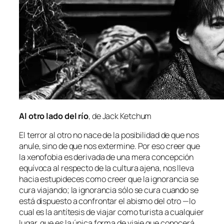
Al otro la­do del río
, de Jack Ketchum
El te­rror al otro no na­ce de la po­si­bi­li­dad de que nos
anu­le, sino de que nos ex­ter­mi­ne. Por eso creer que
la xe­no­fo­bia es de­ri­va­da de una me­ra con­cep­ción
equí­vo­ca al res­pec­to de la cul­tu­ra aje­na, nos lle­va
ha­cia es­tu­pi­de­ces co­mo creer que la ig­no­ran­cia se
cu­ra via­jan­do; la ig­no­ran­cia só­lo se cu­ra cuan­do se
es­tá dis­pues­to a con­fron­tar el abis­mo del otro —lo
cual es la an­tí­te­sis de via­jar co­mo tu­ris­ta a cual­quier
lu­gar, que es la úni­ca for­ma de via­je que co­no­ce­rá