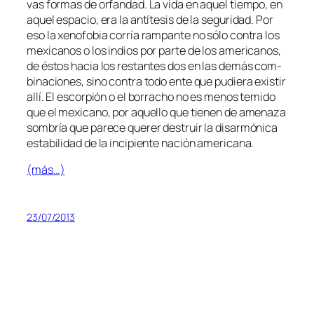
vas for­mas de or­fan­dad. La vi­da en aquel tiem­po, en
aquel es­pa­cio, era la an­tí­te­sis de la se­gu­ri­dad. Por
eso la xe­no­fo­bia co­rría ram­pan­te no só­lo con­tra los
me­xi­ca­nos o los in­dios por par­te de los ame­ri­ca­nos,
de és­tos ha­cia los res­tan­tes dos en las de­más com­
bi­na­cio­nes, sino con­tra to­do en­te que pu­die­ra exis­tir
allí. El es­cor­pión o el bo­rra­cho no es me­nos te­mi­do
que el me­xi­cano, por aque­llo que tie­nen de ame­na­za
som­bría que pa­re­ce que­rer des­truir la di­sar­mó­ni­ca
es­ta­bi­li­dad de la in­ci­pien­te na­ción americana.
(más…)
23/07/2013