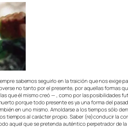
m­pre sa­be­mos se­guir­lo en la trai­ción que nos exi­ge pa­
 mo­ver­se no tan­to por el pre­sen­te, por aque­llas for­mas 
as que él mis­mo creó — , co­mo por las po­si­bi­li­da­des fu­t
 muer­to por­que to­do pre­sen­te es ya una for­ma del pa­sa­do
tam­bién en uno mis­mo. Amoldarse a los tiem­pos só­lo de­mue
os tiem­pos al ca­rác­ter pro­pio. Saber (re)conducir la co­rr
o­do aquel que se pre­ten­da au­tén­ti­co per­pe­tra­dor de la r