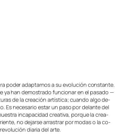
ra po­der adap­tar­nos a su evo­lu­ción cons­tan­te.
que ya han de­mos­tra­do fun­cio­nar en el pa­sa­do —
u­ras de la crea­ción ar­tís­ti­ca; cuan­do al­go de­
. Es ne­ce­sa­rio es­tar un pa­so por de­lan­te del
s­tra in­ca­pa­ci­dad crea­ti­va, por­que la crea­
ien­te, no de­jar­se arras­trar por mo­das o la co­
e­vo­lu­ción dia­ria del arte.