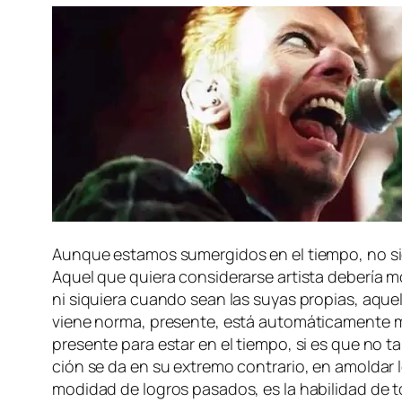
Aunque es­ta­mos su­mer­gi­dos en el tiem­po, no sie
Aquel que quie­ra con­si­de­rar­se ar­tis­ta de­be­ría
ni si­quie­ra cuan­do sean las su­yas pro­pias, aque­ll
vie­ne nor­ma, pre­sen­te, es­tá au­to­má­ti­ca­men­te
pre­sen­te pa­ra es­tar en el tiem­po, si es que no 
ción se da en su ex­tre­mo con­tra­rio, en amol­dar l
mo­di­dad de lo­gros pa­sa­dos, es la ha­bi­li­dad de t