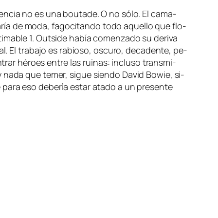
­sen­cia no es una
bou­ta­de
. O no só­lo. El ca­ma­
ía de mo­da, fa­go­ci­tan­do to­do aque­llo que flo­
ti­ma­ble
1. Outside
ha­bía co­men­za­do su de­ri­va
al
. El tra­ba­jo es ra­bio­so, os­cu­ro, de­ca­den­te, pe­
­trar hé­roes en­tre las rui­nas: in­clu­so trans­mi­
ay na­da que te­mer, si­gue sien­do David Bowie, si­
 pa­ra eso de­be­ría es­tar ata­do a un pre­sen­te