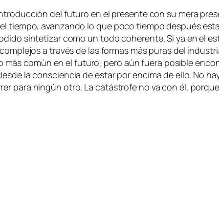
in­tro­duc­ción del fu­tu­ro en el pre­sen­te con su me­ra pre
el tiem­po, avan­zan­do lo que po­co tiem­po des­pués es­ta­r
di­do sin­te­ti­zar co­mo un to­do cohe­ren­te. Si ya en el es­
n com­ple­jos a tra­vés de las for­mas más pu­ras del
in­dus­tri
ra lo más co­mún en el fu­tu­ro, pe­ro aún fue­ra po­si­ble en­con
des­de la cons­cien­cia de es­tar por en­ci­ma de ello. No h
rer pa­ra nin­gún otro. La ca­tás­tro­fe no va con él, por­que