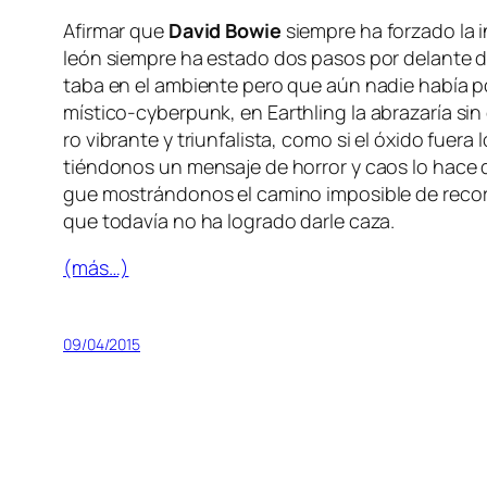
Afirmar que
David Bowie
siem­pre ha for­za­do la 
león siem­pre ha es­ta­do dos pa­sos por de­lan­te d
ta­ba en el am­bien­te pe­ro que aún na­die ha­bía po­
místico-
cy­ber­punk
, en
Earthling
la abra­za­ría si
ro vi­bran­te y triun­fa­lis­ta, co­mo si el óxi­do fue­
tién­do­nos un men­sa­je de ho­rror y caos lo ha­ce 
gue mos­trán­do­nos el ca­mino im­po­si­ble de re­co­r
que to­da­vía no ha lo­gra­do dar­le caza.
(más…)
09/04/2015