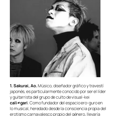
1.
Sakurai, Ao.
Músico, di­se­ña­dor grá­fi­co y tra­ves­tí
ja­po­nés, es par­ti­cu­lar­men­te co­no­ci­do por ser el lí­der
y gui­ta­rris­ta del gru­po de cul­to de
visual-kei
cali≠gari
. Como fun­da­dor del es­pa­cio
ero-guro
en
lo mu­si­cal, he­re­da­do des­de la cons­cien­cia pro­pia del
ero­tis­mo car­na­va­les­co pro­pio del gé­ne­ro, lle­va­ría