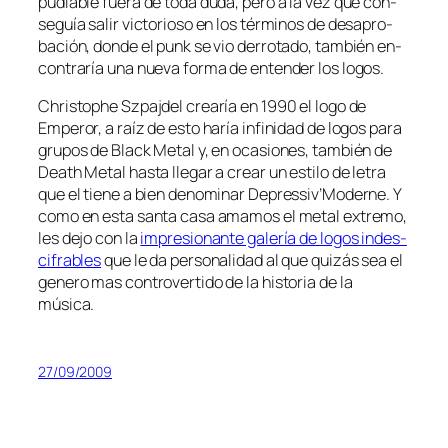
pu­dia­ble fue­ra de to­da du­da, pe­ro a la vez que con­
se­guía sa­lir vic­to­rio­so en los tér­mi­nos de des­apro­
ba­ción, don­de el punk se vio de­rro­ta­do, tam­bién en­
con­tra­ría una nue­va for­ma de en­ten­der los logos.
Christophe Szpajdel crea­ría en 1990 el lo­go de
Emperor, a raíz de es­to ha­ría in­fi­ni­dad de lo­gos pa­ra
gru­pos de Black Metal y, en oca­sio­nes, tam­bién de
Death Metal has­ta lle­gar a crear un es­ti­lo de le­tra
que el tie­ne a bien de­no­mi­nar Depressiv’Moderne. Y
co­mo en es­ta san­ta ca­sa ama­mos el me­tal ex­tre­mo,
les de­jo con la
im­pre­sio­nan­te ga­le­ría de lo­gos in­des­
ci­fra­bles
que le da per­so­na­li­dad al que qui­zás sea el
ge­ne­ro mas con­tro­ver­ti­do de la his­to­ria de la
música.
27/09/2009