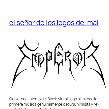
el señor de los logos del mal
Con el na­ci­mien­to del Black Metal lle­go al mun­do la
pri­me­ra mú­si­ca ge­nui­na­men­te os­cu­ra, nihi­lis­ta y re­