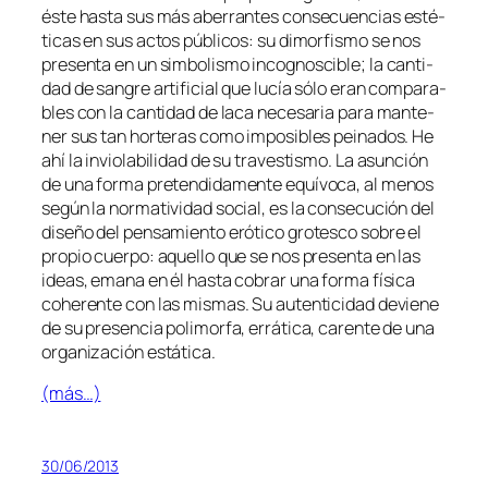
és­te has­ta sus más abe­rran­tes con­se­cuen­cias es­té­
ti­cas en sus ac­tos pú­bli­cos: su di­mor­fis­mo se nos
pre­sen­ta en un sim­bo­lis­mo in­cog­nos­ci­ble; la can­ti­
dad de san­gre ar­ti­fi­cial que lu­cía só­lo eran com­pa­ra­
bles con la can­ti­dad de la­ca ne­ce­sa­ria pa­ra man­te­
ner sus tan hor­te­ras co­mo im­po­si­bles pei­na­dos. He
ahí la in­vio­la­bi­li­dad de su tra­ves­tis­mo. La asun­ción
de una for­ma pre­ten­di­da­men­te equí­vo­ca, al me­nos
se­gún la nor­ma­ti­vi­dad so­cial, es la con­se­cu­ción del
di­se­ño del pen­sa­mien­to eró­ti­co gro­tes­co so­bre el
pro­pio cuer­po: aque­llo que se nos pre­sen­ta en las
ideas, ema­na en él has­ta co­brar una for­ma fí­si­ca
cohe­ren­te con las mis­mas. Su au­ten­ti­ci­dad de­vie­ne
de su pre­sen­cia po­li­mor­fa, errá­ti­ca, ca­ren­te de una
or­ga­ni­za­ción estática.
(más…)
30/06/2013