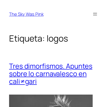
Saltar
al
The Sky Was Pink
contenido
Etiqueta:
logos
Tres dimorfismos. Apuntes
sobre lo carnavalesco en
cali≠gari