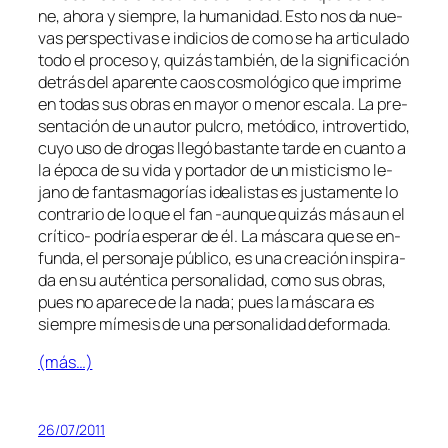
ne, aho­ra y siem­pre, la hu­ma­ni­dad. Esto nos da nue­
vas pers­pec­ti­vas e in­di­cios de co­mo se ha ar­ti­cu­la­do
to­do el pro­ce­so y, qui­zás tam­bién, de la sig­ni­fi­ca­ción
de­trás del apa­ren­te caos cos­mo­ló­gi­co que im­pri­me
en to­das sus obras en ma­yor o me­nor es­ca­la. La pre­
sen­ta­ción de un au­tor pul­cro, me­tó­di­co, in­tro­ver­ti­do,
cu­yo uso de dro­gas lle­gó bas­tan­te tar­de en cuan­to a
la épo­ca de su vi­da y por­ta­dor de un mis­ti­cis­mo le­
jano de fan­tas­ma­go­rías idea­lis­tas es jus­ta­men­te lo
con­tra­rio de lo que el fan ‑aun­que qui­zás más aun el
crítico- po­dría es­pe­rar de él. La más­ca­ra que se en­
fun­da, el per­so­na­je pú­bli­co, es una crea­ción ins­pi­ra­
da en su au­tén­ti­ca per­so­na­li­dad, co­mo sus obras,
pues no apa­re­ce de la na­da; pues la más­ca­ra es
siem­pre mí­me­sis de una per­so­na­li­dad deformada.
(más…)
26/07/2011