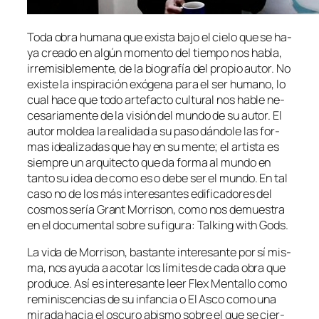
Toda obra hu­ma­na que exis­ta ba­jo el cie­lo que se ha­
ya crea­do en al­gún mo­men­to del tiem­po nos ha­bla,
irre­mi­si­ble­men­te, de la bio­gra­fía del pro­pio au­tor. No
exis­te la ins­pi­ra­ción exóge­na pa­ra el ser hu­mano, lo
cual ha­ce que to­do ar­te­fac­to cul­tu­ral nos ha­ble ne­
ce­sa­ria­men­te de la vi­sión del mun­do de su au­tor. El
au­tor mol­dea la reali­dad a su pa­so dán­do­le las for­
mas idea­li­za­das que hay en su men­te; el ar­tis­ta es
siem­pre un ar­qui­tec­to que da for­ma al mun­do en
tan­to su idea de co­mo es o de­be ser el mun­do. En tal
ca­so no de los más in­tere­san­tes edi­fi­ca­do­res del
cos­mos se­ría Grant Morrison, co­mo nos de­mues­tra
en el do­cu­men­tal so­bre su fi­gu­ra: Talking with Gods.
La vi­da de Morrison, bas­tan­te in­tere­san­te por sí mis­
ma, nos ayu­da a aco­tar los lí­mi­tes de ca­da obra que
pro­du­ce. Así es in­tere­san­te leer Flex Mentallo co­mo
re­mi­nis­cen­cias de su in­fan­cia o El Asco co­mo una
mi­ra­da ha­cia el os­cu­ro abis­mo so­bre el que se cier­