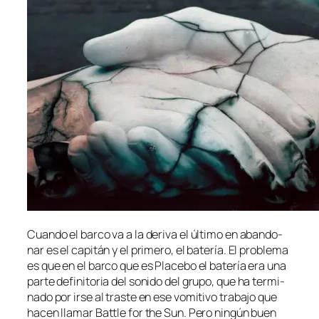
Cuando el bar­co va a la de­ri­va el úl­ti­mo en aban­do­
nar es el ca­pi­tán y el pri­me­ro, el ba­te­ría. El pro­ble­ma
es que en el bar­co que es Placebo el ba­te­ría era una
par­te de­fi­ni­to­ria del so­ni­do del gru­po, que ha ter­mi­
na­do por ir­se al tras­te en ese vo­mi­ti­vo tra­ba­jo que
ha­cen lla­mar Battle for the Sun. Pero nin­gún buen