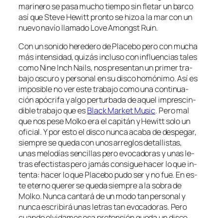
ma­ri­ne­ro se pa­sa mu­cho tiem­po sin fle­tar un bar­co
así que Steve Hewitt pron­to se hi­zo a la mar con un
nue­vo na­vío lla­ma­do Love Amongst Ruin.
Con un so­ni­do he­re­de­ro de Placebo pe­ro con mu­cha
más in­ten­si­dad, qui­zás in­clu­so con in­fluen­cias ta­les
co­mo Nine Inch Nails, nos pre­sen­tan un pri­mer tra­
ba­jo os­cu­ro y per­so­nal en su dis­co ho­mó­ni­mo. Así es
im­po­si­ble no ver es­te tra­ba­jo co­mo una con­ti­nua­
ción apó­cri­fa y al­go per­tur­ba­da de aquel im­pres­cin­
di­ble tra­ba­jo que es
Black Market Music
. Pero mal
que nos pe­se Molko era el ca­pi­tán y Hewitt so­lo un
ofi­cial. Y por es­to el dis­co nun­ca aca­ba de des­pe­gar,
siem­pre se que­da con unos arre­glos de­ta­llis­tas,
unas me­lo­días sen­ci­llas pe­ro evo­ca­do­ras y unas le­
tras efec­tis­tas pe­ro ja­más con­si­gue ha­cer lo que in­
ten­ta: ha­cer lo que Placebo pu­do ser y no fue. En es­
te eterno que­rer se que­da siem­pre a la so­bra de
Molko. Nunca can­ta­rá de un mo­do tan per­so­nal y
nun­ca es­cri­bi­rá unas le­tras tan evo­ca­do­ras. Pero
cuan­do ol­vi­da­mos esa pre­ten­sión que­da un dis­co