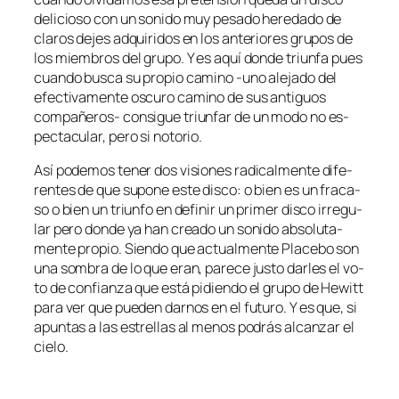
de­li­cio­so con un so­ni­do muy pe­sa­do he­re­da­do de
cla­ros de­jes ad­qui­ri­dos en los an­te­rio­res gru­pos de
los miem­bros del gru­po. Y es aquí don­de triun­fa pues
cuan­do bus­ca su pro­pio ca­mino ‑uno ale­ja­do del
efec­ti­va­men­te os­cu­ro ca­mino de sus an­ti­guos
compañeros- con­si­gue triun­far de un mo­do no es­
pec­ta­cu­lar, pe­ro si notorio.
Así po­de­mos te­ner dos vi­sio­nes ra­di­cal­men­te di­fe­
ren­tes de que su­po­ne es­te dis­co: o bien es un fra­ca­
so o bien un triun­fo en de­fi­nir un pri­mer dis­co irre­gu­
lar pe­ro don­de ya han crea­do un so­ni­do ab­so­lu­ta­
men­te pro­pio. Siendo que ac­tual­men­te Placebo son
una som­bra de lo que eran, pa­re­ce jus­to dar­les el vo­
to de con­fian­za que es­tá pi­dien­do el gru­po de Hewitt
pa­ra ver que pue­den dar­nos en el fu­tu­ro. Y es que, si
apun­tas a las es­tre­llas al me­nos po­drás al­can­zar el
cielo.