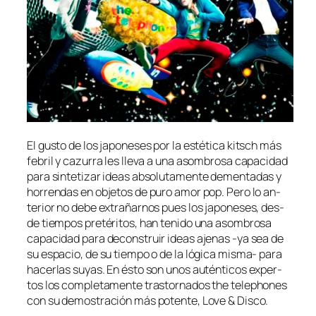
El gus­to de los ja­po­ne­ses por la es­té­ti­ca kitsch más
fe­bril y ca­zu­rra les lle­va a una asom­bro­sa ca­pa­ci­dad
pa­ra sin­te­ti­zar ideas ab­so­lu­ta­men­te de­men­ta­das y
ho­rren­das en ob­je­tos de pu­ro amor pop. Pero lo an­
te­rior no de­be ex­tra­ñar­nos pues los ja­po­ne­ses, des­
de tiem­pos pre­té­ri­tos, han te­ni­do una asom­bro­sa
ca­pa­ci­dad pa­ra de­cons­truir ideas aje­nas ‑ya sea de
su es­pa­cio, de su tiem­po o de la ló­gi­ca misma- pa­ra
ha­cer­las su­yas. En és­to son unos au­tén­ti­cos ex­per­
tos los com­ple­ta­men­te tras­tor­na­dos the te­lepho­nes
con su de­mos­tra­ción más po­ten­te, Love & Disco.