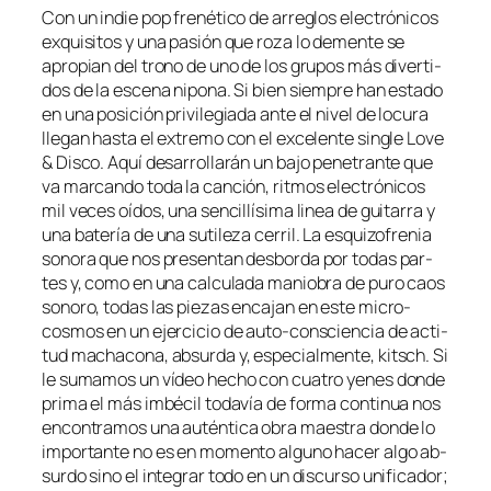
Con un in­die pop fre­né­ti­co de arre­glos elec­tró­ni­cos
ex­qui­si­tos y una pa­sión que ro­za lo de­men­te se
apro­pian del trono de uno de los gru­pos más di­ver­ti­
dos de la es­ce­na ni­po­na. Si bien siem­pre han es­ta­do
en una po­si­ción pri­vi­le­gia­da an­te el ni­vel de lo­cu­ra
lle­gan has­ta el ex­tre­mo con el ex­ce­len­te sin­gle Love
& Disco. Aquí de­sa­rro­lla­rán un ba­jo pe­ne­tran­te que
va mar­can­do to­da la can­ción, rit­mos elec­tró­ni­cos
mil ve­ces oí­dos, una sen­ci­llí­si­ma li­nea de gui­ta­rra y
una ba­te­ría de una su­ti­le­za ce­rril. La es­qui­zo­fre­nia
so­no­ra que nos pre­sen­tan des­bor­da por to­das par­
tes y, co­mo en una cal­cu­la­da ma­nio­bra de pu­ro caos
so­no­ro, to­das las pie­zas en­ca­jan en es­te micro-
cosmos en un ejer­ci­cio de auto-consciencia de ac­ti­
tud ma­cha­co­na, ab­sur­da y, es­pe­cial­men­te, kitsch. Si
le su­ma­mos un ví­deo he­cho con cua­tro ye­nes don­de
pri­ma el más im­bé­cil to­da­vía de for­ma con­ti­nua nos
en­con­tra­mos una au­tén­ti­ca obra maes­tra don­de lo
im­por­tan­te no es en mo­men­to al­guno ha­cer al­go ab­
sur­do sino el in­te­grar to­do en un dis­cur­so uni­fi­ca­dor;