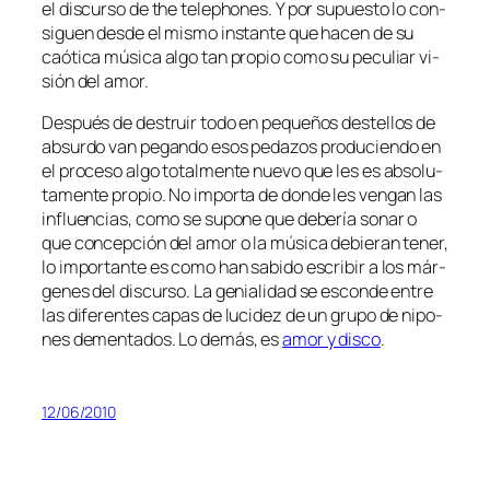
el dis­cur­so de the te­lepho­nes. Y por su­pues­to lo con­
si­guen des­de el mis­mo ins­tan­te que ha­cen de su
caó­ti­ca mú­si­ca al­go tan pro­pio co­mo su pe­cu­liar vi­
sión del amor.
Después de des­truir to­do en pe­que­ños des­te­llos de
ab­sur­do van pe­gan­do esos pe­da­zos pro­du­cien­do en
el pro­ce­so al­go to­tal­men­te nue­vo que les es ab­so­lu­
ta­men­te pro­pio. No im­por­ta de don­de les ven­gan las
in­fluen­cias, co­mo se su­po­ne que de­be­ría so­nar o
que con­cep­ción del amor o la mú­si­ca de­bie­ran te­ner,
lo im­por­tan­te es co­mo han sa­bi­do es­cri­bir a los már­
ge­nes del dis­cur­so. La ge­nia­li­dad se es­con­de en­tre
las di­fe­ren­tes ca­pas de lu­ci­dez de un gru­po de ni­po­
nes de­men­ta­dos. Lo de­más, es
amor y dis­co
.
12/06/2010