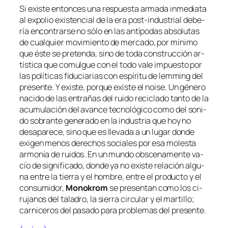
Si exis­te en­ton­ces una res­pues­ta ar­ma­da in­me­dia­ta
al ex­po­lio exis­ten­cial de la era post-industrial de­be­
ría en­con­trar­se no só­lo en las an­tí­po­das ab­so­lu­tas
de cual­quier mo­vi­mien­to de mer­ca­do, por mí­ni­mo
que és­te se pre­ten­da, sino de to­da cons­truc­ción ar­
tís­ti­ca que co­mul­gue con el
to­do va­le
im­pues­to por
las po­lí­ti­cas fi­du­cia­rias con es­pí­ri­tu de
lem­ming
del
pre­sen­te. Y exis­te, por­que exis­te el
noi­se
. Un gé­ne­ro
na­ci­do de las en­tra­ñas del rui­do re­ci­cla­do tan­to de la
acu­mu­la­ción del avan­ce tec­no­ló­gi­co co­mo del so­ni­
do so­bran­te ge­ne­ra­do en la in­dus­tria que hoy no
des­apa­re­ce, sino que es lle­va­da a un lu­gar don­de
exi­gen me­nos de­re­chos so­cia­les por esa mo­les­ta
ar­mo­nía de rui­dos. En un mun­do obs­ce­na­men­te va­
cío de sig­ni­fi­ca­do, don­de ya no exis­te re­la­ción al­gu­
na en­tre la tie­rra y el hom­bre, en­tre el pro­duc­to y el
con­su­mi­dor,
Monokrom
se pre­sen­tan co­mo los ci­
ru­ja­nos del ta­la­dro, la sie­rra cir­cu­lar y el mar­ti­llo;
car­ni­ce­ros del pa­sa­do pa­ra pro­ble­mas del presente.