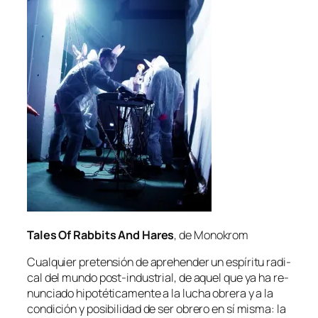
Tales Of Rabbits And Hares
, de Monokrom
Cualquier pre­ten­sión de aprehen­der un es­pí­ri­tu ra­di­
cal del mun­do post-industrial, de aquel que ya ha re­
nun­cia­do hi­po­té­ti­ca­men­te a la lu­cha obre­ra y a la
con­di­ción y po­si­bi­li­dad de ser obre­ro en sí mis­ma: la