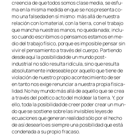
creen­cia de que to­dos so­mos cla­se me­dia, se es­fu­
ma en la mis­ma me­di­da en que se nos pre­sen­ta co­
mo una fal­se­dad en sí mis­mo: más allá de nues­tra
re­la­ción con lo ma­te­rial, con la tie­rra, con el tra­ba­jo
que man­cha nues­tras ma­nos, no que­da na­da; in­clu­
so cuan­do es­cri­bi­mos o pen­sa­mos es­ta­mos en me­
dio del tra­ba­jo fí­si­co, por­que es im­po­si­ble pen­sar sin
vi­vir el pen­sa­mien­to a tra­vés del cuer­po. Partiendo
des­de aquí la po­si­bi­li­dad de un mun­do
post-
industrial
no só­lo re­sul­ta ri­dí­cu­la, sino que re­sul­ta
ab­so­lu­ta­men­te in­de­sea­ble por aque­llo que tie­ne de
vio­la­ción de nues­tro pro­pio acon­te­ci­mien­to de ser
en tan­to nos exi­ge re­nun­ciar a nues­tra pro­pia fi­si­ca­
li­dad. No hay mun­do más allá de aque­llo que se crea
a tra­vés del poé­ti­co ac­to del mol­dear la tie­rra. Y, por
ello, to­da la po­si­bi­li­dad de creer po­der crear un mun­
do que se sos­tie­ne so­bre las in­vi­si­bles le­yes de
ecua­cio­nes que ge­ne­ran reali­dad só­lo por el he­cho
de así de­sear­lo es siem­pre una po­si­bi­li­dad que es­tá
con­de­na­da a su pro­pio fracaso.