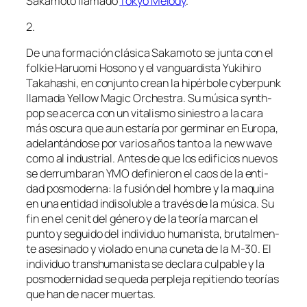
Sakamoto lla­ma­do
Tokyo Melody
.
2.
De una for­ma­ción clá­si­ca Sakamoto se jun­ta con el
fol­kie Haruomi Hosono y el van­guar­dis­ta Yukihiro
Takahashi, en con­jun­to crean la hi­pér­bo­le cy­ber­punk
lla­ma­da Yellow Magic Orchestra. Su mú­si­ca synth­
pop se acer­ca con un vi­ta­lis­mo si­nies­tro a la ca­ra
más os­cu­ra que aun es­ta­ría por ger­mi­nar en Europa,
ade­lan­tán­do­se por va­rios años tan­to a la new wa­ve
co­mo al in­dus­trial. Antes de que los edi­fi­cios nue­vos
se de­rrum­ba­ran YMO de­fi­nie­ron el caos de la en­ti­
dad pos­mo­der­na: la fu­sión del hom­bre y la ma­qui­na
en una en­ti­dad in­di­so­lu­ble a tra­vés de la mú­si­ca. Su
fin en el ce­nit del gé­ne­ro y de la teo­ría mar­can el
pun­to y se­gui­do del in­di­vi­duo hu­ma­nis­ta, bru­tal­men­
te ase­si­na­do y vio­la­do en una cu­ne­ta de la M‑30. El
in­di­vi­duo trans­hu­ma­nis­ta se de­cla­ra cul­pa­ble y la
pos­mo­der­ni­dad se que­da per­ple­ja re­pi­tien­do teo­rías
que han de na­cer muertas.