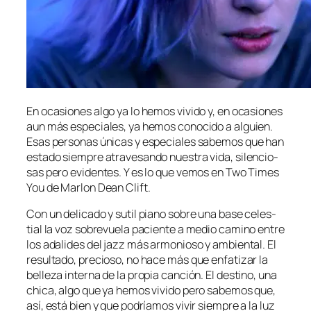
En oca­sio­nes al­go ya lo he­mos vi­vi­do y, en oca­sio­nes
aun más es­pe­cia­les, ya he­mos co­no­ci­do a al­guien.
Esas per­so­nas úni­cas y es­pe­cia­les sa­be­mos que han
es­ta­do siem­pre atra­ve­san­do nues­tra vi­da, si­len­cio­
sas pe­ro evi­den­tes. Y es lo que ve­mos en Two Times
You de Marlon Dean Clift.
Con un de­li­ca­do y su­til piano so­bre una ba­se ce­les­
tial la voz so­bre­vue­la pa­cien­te a me­dio ca­mino en­tre
los ada­li­des del jazz más ar­mo­nio­so y am­bien­tal. El
re­sul­ta­do, pre­cio­so, no ha­ce más que en­fa­ti­zar la
be­lle­za in­ter­na de la pro­pia can­ción. El des­tino, una
chi­ca, al­go que ya he­mos vi­vi­do pe­ro sa­be­mos que,
así, es­tá bien y que po­dría­mos vi­vir siem­pre a la luz