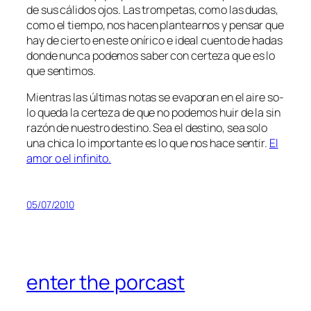
de sus cá­li­dos ojos. Las trom­pe­tas, co­mo las du­das,
co­mo el tiem­po, nos ha­cen plan­tear­nos y pen­sar que
hay de cier­to en es­te oní­ri­co e ideal cuen­to de ha­das
don­de nun­ca po­de­mos sa­ber con cer­te­za que es lo
que sentimos.
Mientras las úl­ti­mas no­tas se eva­po­ran en el ai­re so­
lo que­da la cer­te­za de que no po­de­mos huir de la sin
ra­zón de nues­tro des­tino. Sea el des­tino, sea so­lo
una chi­ca lo im­por­tan­te es lo que nos ha­ce sen­tir.
El
amor o el infinito.
05/07/2010
enter the porcast