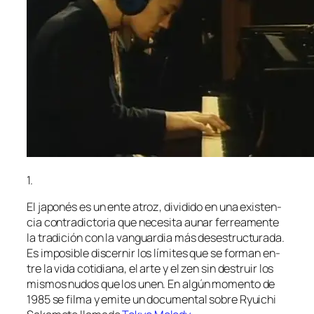
1.
El ja­po­nés es un en­te atroz, di­vi­di­do en una exis­ten­
cia con­tra­dic­to­ria que ne­ce­si­ta au­nar fe­rrea­men­te
la tra­di­ción con la van­guar­dia más des­es­truc­tu­ra­da.
Es im­po­si­ble dis­cer­nir los lí­mi­tes que se for­man en­
tre la vi­da co­ti­dia­na, el ar­te y el zen sin des­truir los
mis­mos nu­dos que los unen. En al­gún mo­men­to de
1985 se fil­ma y emi­te un do­cu­men­tal so­bre Ryuichi