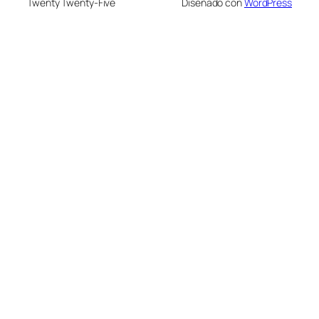
Twenty Twenty-Five
Diseñado con
WordPress