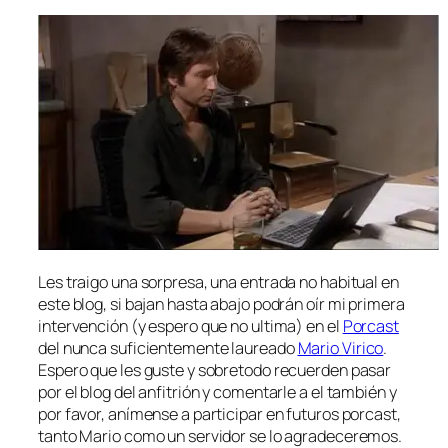
Les trai­go una sor­pre­sa, una en­tra­da no ha­bi­tual en
es­te blog, si ba­jan has­ta aba­jo po­drán oír mi pri­me­ra
in­ter­ven­ción (y es­pe­ro que no ul­ti­ma) en el
Porcast
del nun­ca su­fi­cien­te­men­te lau­rea­do
Mario Virico
.
Espero que les gus­te y so­bre­to­do re­cuer­den pa­sar
por el blog del an­fi­trión y co­men­tar­le a el tam­bién y
por fa­vor, aní­men­se a par­ti­ci­par en fu­tu­ros por­cast,
tan­to Mario co­mo un ser­vi­dor se lo agradeceremos.