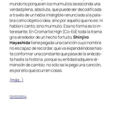
mun­do no por­que en los mur­mu­llos se es­con­da una
ver­dad ple­na, ab­so­lu­ta, que pue­de ser de­co­di­fi­ca­da
a tra­vés de un ha­bla in­te­li­gi­ble re­nun­cia­da a la pa­la­
bra co­mo ob­je­to o idea, sino por aque­llo que
no es
: ni
ha­bla ni can­to, sino mur­mu­llo. Esa no for­ma es lo in­
tere­san­te. En
Cromartie High (Co-Ed)
to­da la tra­ma
gi­ra al­re­de­dor de un he­cho for­tui­to,
Shinjiro
Hayashida
tie­ne pe­ga­da una can­ción cu­yo nom­bre
no es ca­paz de re­cor­dar, que va ex­pan­dién­do­se has­
ta con­for­mar una cons­tan­te que pa­sa de la anéc­do­
ta has­ta la his­to­ria, por­que su en­ti­dad ad­quie­re di­
men­sión de cam­bio: no só­lo se le pe­ga una can­ción,
es por ello que ocu­rren
co­sas
.
(más…)
12/02/2014