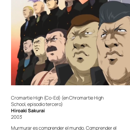
Cromartie High (Co-Ed)
(en
Chromartie High
School
, epi­so­dio tercero)
Hiroaki Sakurai
2003
Murmurar es com­pren­der el mun­do. Comprender el