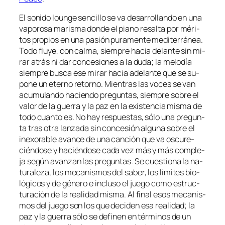
El so­ni­do loun­ge sen­ci­llo se va de­sa­rro­llan­do en una
va­po­ro­sa ma­ris­ma don­de el piano re­sal­ta por mé­ri­
tos pro­pios en una pa­sión pu­ra­men­te me­di­te­rrá­nea.
Todo flu­ye, con cal­ma, siem­pre ha­cia de­lan­te sin mi­
rar atrás ni dar con­ce­sio­nes a la du­da; la me­lo­día
siem­pre bus­ca ese mi­rar ha­cia ade­lan­te que se su­
po­ne un eterno re­torno. Mientras las vo­ces se van
acu­mu­lan­do ha­cien­do pre­gun­tas, siem­pre so­bre el
va­lor de la gue­rra y la paz en la exis­ten­cia mis­ma de
to­do cuan­to es. No hay res­pues­tas, só­lo una pre­gun­
ta tras otra lan­za­da sin con­ce­sión al­gu­na so­bre el
in­exo­ra­ble avan­ce de una can­ción que va os­cu­re­
cién­do­se y ha­cién­do­se ca­da vez más y más com­ple­
ja se­gún avan­zan las pre­gun­tas. Se cues­tio­na la na­
tu­ra­le­za, los me­ca­nis­mos del sa­ber, los lí­mi­tes bio­
ló­gi­cos y de gé­ne­ro e in­clu­so el jue­go co­mo es­truc­
tu­ra­ción de la reali­dad mis­ma. Al fi­nal esos me­ca­nis­
mos del jue­go son los que de­ci­den esa reali­dad; la
paz y la gue­rra só­lo se de­fi­nen en tér­mi­nos de un