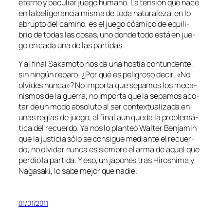
eterno y pe­cu­liar jue­go hu­mano. La ten­sión que na­ce
en la be­li­ge­ran­cia mis­ma de to­da na­tu­ra­le­za, en lo
abrup­to del ca­mino, es el jue­go cós­mi­co de equi­li­
brio de to­das las co­sas, uno don­de to­do es­tá en jue­
go en ca­da una de las partidas.
Y al fi­nal Sakamoto nos da una hos­tia con­tun­den­te,
sin nin­gún re­pa­ro. ¿Por qué es pe­li­gro­so de­cir, «No
ol­vi­des nun­ca»? No im­por­ta que se­pa­mos los me­ca­
nis­mos de la gue­rra, no im­por­ta que la se­pa­mos aco­
tar de un mo­do ab­so­lu­to al ser con­tex­tua­li­za­da en
unas re­glas de jue­go, al fi­nal aun que­da la pro­ble­má­
ti­ca del re­cuer­do. Ya nos lo plan­teó Walter Benjamin
que la jus­ti­cia só­lo se con­si­gue me­dian­te el re­cuer­
do; no ol­vi­dar nun­ca es siem­pre el ar­ma de aquel que
per­dió la par­ti­da. Y eso, un ja­po­nés tras Hiroshima y
Nagasaki, lo sa­be me­jor que nadie.
01/01/2011