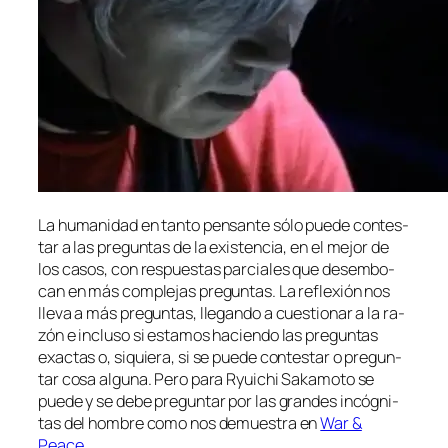
La hu­ma­ni­dad en tan­to pen­san­te só­lo pue­de con­tes­
tar a las pre­gun­tas de la exis­ten­cia, en el me­jor de
los ca­sos, con res­pues­tas par­cia­les que desem­bo­
can en más com­ple­jas pre­gun­tas. La re­fle­xión nos
lle­va a más pre­gun­tas, lle­gan­do a cues­tio­nar a la ra­
zón e in­clu­so si es­ta­mos ha­cien­do las pre­gun­tas
exac­tas o, si­quie­ra, si se pue­de con­tes­tar o pre­gun­
tar co­sa al­gu­na. Pero pa­ra Ryuichi Sakamoto se
pue­de y se de­be pre­gun­tar por las gran­des in­cóg­ni­
tas del hom­bre co­mo nos de­mues­tra en
War &
Peace
.