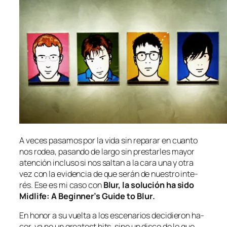
A ve­ces pa­sa­mos por la vi­da sin re­pa­rar en cuan­to
nos ro­dea, pa­san­do de lar­go sin pres­tar­les ma­yor
aten­ción in­clu­so si nos sal­tan a la ca­ra una y otra
vez con la evi­den­cia de que se­rán de nues­tro in­te­
rés. Ese es mi ca­so con
Blur, la so­lu­ción ha si­do
Midlife: A Beginner’s Guide to Blur
.
En ho­nor a su vuel­ta a los es­ce­na­rios de­ci­die­ron ha­
cer, ya no un
grea­test hits
, sino un dis­co de lo que