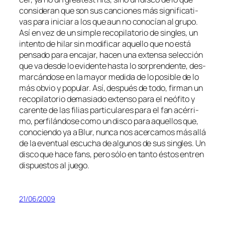
con­si­de­ran que son sus can­cio­nes más sig­ni­fi­ca­ti­
vas pa­ra ini­ciar a los que aun no co­no­cían al gru­po.
Así en vez de un sim­ple re­co­pi­la­to­rio de
sin­gles
, un
in­ten­to de hi­lar sin mo­di­fi­car aque­llo que no es­tá
pen­sa­do pa­ra en­ca­jar, ha­cen una ex­ten­sa se­lec­ción
que va des­de lo evi­den­te has­ta lo sor­pren­den­te, des­
mar­cán­do­se en la ma­yor me­di­da de lo po­si­ble de lo
más ob­vio y po­pu­lar. Así, des­pués de to­do, fir­man un
re­co­pi­la­to­rio de­ma­sia­do ex­ten­so pa­ra el neó­fi­to y
ca­ren­te de las fi­lias par­ti­cu­la­res pa­ra el fan acé­rri­
mo, per­fi­lán­do­se co­mo un dis­co pa­ra aque­llos que,
co­no­cien­do ya a Blur, nun­ca nos acer­ca­mos más allá
de la even­tual es­cu­cha de al­gu­nos de sus sin­gles. Un
dis­co que ha­ce fans, pe­ro só­lo en tan­to és­tos en­tren
dis­pues­tos al juego.
21/06/2009