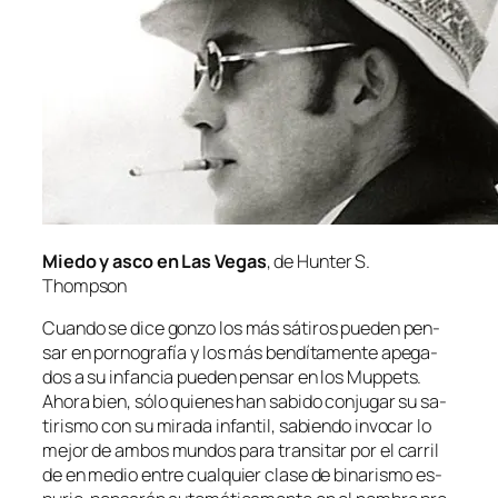
Miedo y as­co en Las Vegas
, de Hunter S.
Thompson
Cuando se di­ce
gon­zo
los más sá­ti­ros pue­den pen­
sar en por­no­gra­fía y los más ben­dí­ta­men­te ape­ga­
dos a su in­fan­cia pue­den pen­sar en los
Muppets
.
Ahora bien, só­lo quie­nes han sa­bi­do con­ju­gar su sa­
ti­ris­mo con su mi­ra­da in­fan­til, sa­bien­do in­vo­car lo
me­jor de am­bos mun­dos pa­ra tran­si­tar por el ca­rril
de en me­dio en­tre cual­quier cla­se de bi­na­ris­mo es­