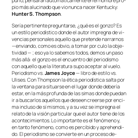
pu­rio, pen­sa­rán au­to­má­ti­ca­men­te en el nom­bre pro­
pio más alu­ci­na­do que vio nun­ca na­cer
Kentucky
:
Hunter S. Thompson
.
Sería per­ti­nen­te pre­gun­tar­se, ¿qué es el
gon­zo
? Es
un es­ti­lo pe­rio­dís­ti­co don­de el au­tor im­preg­na de vi­
ven­cias per­so­na­les aque­llo que pre­ten­de na­rrar­nos
—en­vian­do, co­mo es ob­vio, a to­mar por cu­lo la ob­je­
ti­vi­dad — ; eso ya lo sa­be­mos to­dos, de­mos un pa­so
más allá: el
gon­zo
es el en­cuen­tro del pe­rio­dis­mo
con aque­llo que la li­te­ra­tu­ra su­po acep­tar al vue­lo.
Periodismo vs.
James Joyce
— li­bro de es­ti­lo vs.
Ulises
. Con Thompson la éti­ca pe­rio­dís­ti­ca sal­ta por
la ven­ta­na pa­ra si­tuar­se en el lu­gar don­de de­be­ría
es­tar, en la más pro­fun­da de las si­mas don­de pue­dan
ir a bus­car­los aque­llos que deseen creer­se por en­ci­
ma in­clu­so de sí mis­mos, y a su vez se im­preg­na el
re­la­to de la vi­sión par­ti­cu­lar que el au­tor tie­ne de los
acon­te­ci­mien­tos. Lo im­por­tan­te es el fe­nó­meno y,
en tan­to fe­nó­meno, co­mo es per­ci­bi­do y aprehen­di­
do. El pe­rio­dis­mo se con­vier­te en un pro­ce­so de­