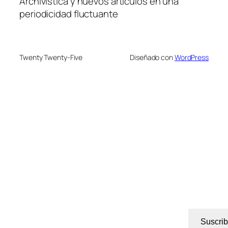
Archivística y nuevos artículos en una
periodicidad fluctuante
Twenty Twenty-Five
Diseñado con
WordPress
Suscrib