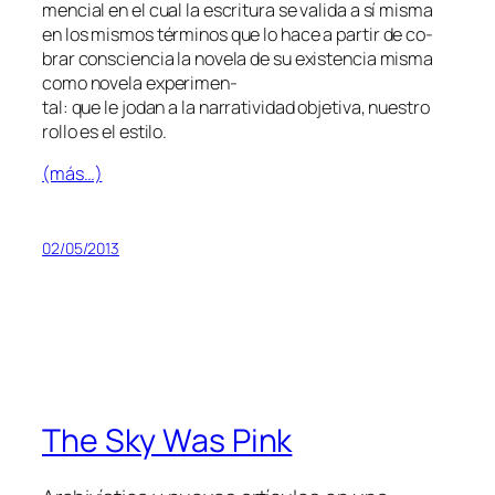
men­cial en el cual la es­cri­tu­ra se va­li­da a sí mis­ma
en los mis­mos tér­mi­nos que lo ha­ce a par­tir de co­
brar cons­cien­cia la no­ve­la de su exis­ten­cia mis­ma
co­mo
no­ve­la ex­pe­ri­men­
tal
: que le jo­dan a la na­rra­ti­vi­dad ob­je­ti­va, nues­tro
ro­llo es el estilo.
(más…)
02/05/2013
The Sky Was Pink