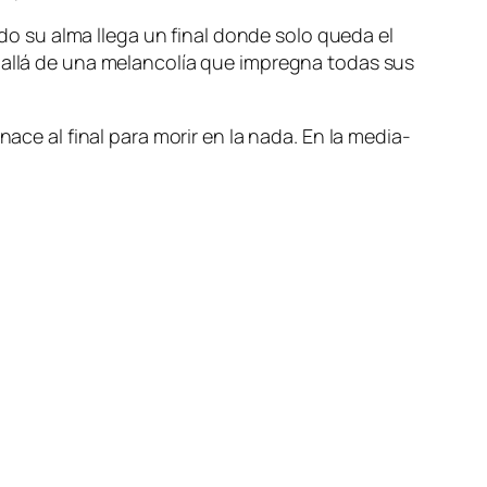
do su al­ma lle­ga un fi­nal don­de so­lo que­da el
s allá de una me­lan­co­lía que im­preg­na to­das sus
na­ce al fi­nal pa­ra mo­rir en la na­da. En la me­dia­