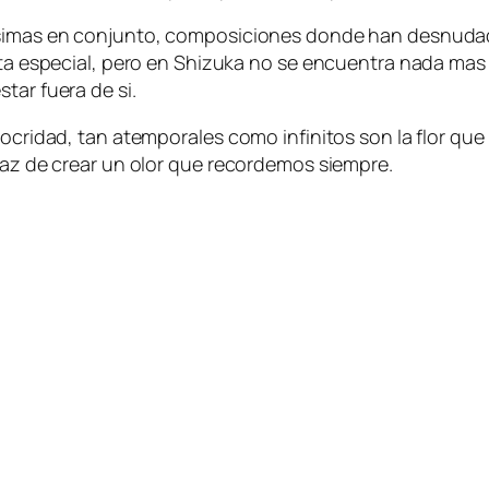
­si­mas en con­jun­to, com­po­si­cio­nes don­de han des­nu­da­
ul­ta es­pe­cial, pe­ro en Shizuka no se en­cuen­tra na­da ma
s­tar fue­ra de si.
­cri­dad, tan atem­po­ra­les co­mo in­fi­ni­tos son la flor que 
a­paz de crear un olor que re­cor­de­mos siempre.