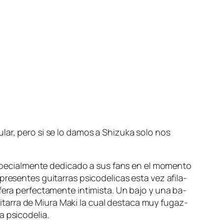
u­lar, pe­ro si se lo da­mos a Shizuka so­lo nos
e­cial­men­te de­di­ca­do a sus fans en el mo­men­to
­sen­tes gui­ta­rras psi­co­de­li­cas es­ta vez afi­la­
­ra per­fec­ta­men­te in­ti­mis­ta. Un ba­jo y una ba­
 gui­ta­rra de Miura Maki la cual des­ta­ca muy fu­gaz­
la psicodelia.