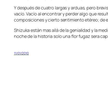
Y des­pués de cua­tro lar­gas y ar­duas, pe­ro bre­vi
va­cío. Vacío al en­con­trar y per­der al­go que re­s
com­po­si­cio­nes y cier­to sen­ti­mien­to eté­reo; de e
Shizuka es­tán mas allá de la ge­nia­li­dad y la me­dio
no­che de la his­to­ria so­lo una flor fu­gaz se­ra c
11/01/2010