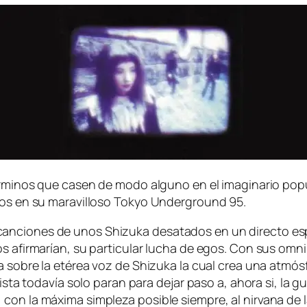
tér­mi­nos que ca­sen de mo­do al­guno en el ima­gi­na­rio po­p
ar­nos en su ma­ra­vi­llo­so Tokyo Underground 95.
can­cio­nes de unos Shizuka des­ata­dos en un di­rec­to es­p
 afir­ma­rían, su par­ti­cu­lar lu­cha de egos. Con sus om­ni­pre
­ga so­bre la eté­rea voz de Shizuka la cual crea una at­mós­fe
dis­ta to­da­vía so­lo pa­ran pa­ra de­jar pa­so a, aho­ra si, la
on la má­xi­ma sim­ple­za po­si­ble siem­pre, al nir­va­na de 