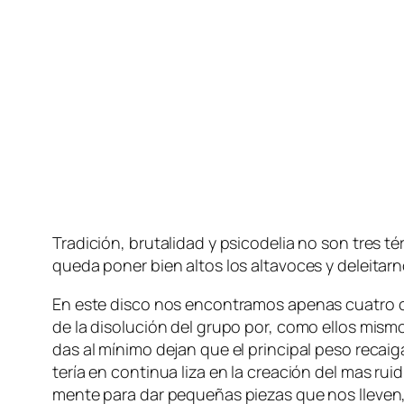
Tradición, bru­ta­li­dad y psi­co­de­lia no son tres 
que­da po­ner bien al­tos los al­ta­vo­ces y de­lei­t
En es­te dis­co nos en­con­tra­mos ape­nas cua­tro 
de la di­so­lu­ción del gru­po por, co­mo ellos mis­mos
das al mí­ni­mo de­jan que el prin­ci­pal pe­so re­cai
te­ría en con­ti­nua li­za en la crea­ción del mas rui­
men­te pa­ra dar pe­que­ñas pie­zas que nos lle­ven, c