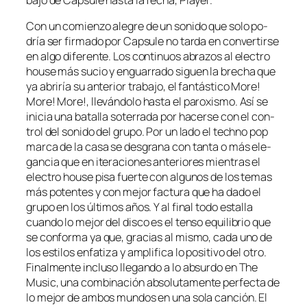
Con un co­mien­zo ale­gre de un so­ni­do que so­lo po­
dría ser fir­ma­do por Capsule no tar­da en con­ver­tir­se
en al­go di­fe­ren­te. Los con­ti­nuos abra­zos al elec­tro
hou­se más su­cio y en­gua­rra­do si­guen la bre­cha que
ya abri­ría su an­te­rior tra­ba­jo, el fan­tás­ti­co More!
More! More!, lle­ván­do­lo has­ta el pa­ro­xis­mo. Así se
ini­cia una ba­ta­lla so­te­rra­da por ha­cer­se con el con­
trol del so­ni­do del gru­po. Por un la­do el techno pop
mar­ca de la ca­sa se des­gra­na con tan­ta o más ele­
gan­cia que en ite­ra­cio­nes an­te­rio­res mien­tras el
elec­tro hou­se pi­sa fuer­te con al­gu­nos de los te­mas
más po­ten­tes y con me­jor fac­tu­ra que ha da­do el
gru­po en los úl­ti­mos años. Y al fi­nal to­do es­ta­lla
cuan­do lo me­jor del dis­co es el ten­so equi­li­brio que
se con­for­ma ya que, gra­cias al mis­mo, ca­da uno de
los es­ti­los en­fa­ti­za y am­pli­fi­ca lo po­si­ti­vo del otro.
Finalmente in­clu­so lle­gan­do a lo ab­sur­do en The
Music, una com­bi­na­ción ab­so­lu­ta­men­te per­fec­ta de
lo me­jor de am­bos mun­dos en una so­la can­ción. El