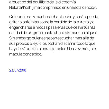
ar­que­ti­po del equi­li­brio de la di­co­to­mía
Nakata/Koshijima com­pri­mi­do en una so­la canción.
Quien quie­ra, y mu­chos lo han he­cho y ha­rán, pue­de
gri­tar blas­fe­mias so­bre la per­di­da de la pu­re­za y el
en­gan­char­se a mo­das pa­sa­je­ras que des­vir­túan la
ca­li­dad de un gru­po has­ta aho­ra sin man­cha al­gu­na.
Sin em­bar­go quie­nes se­pan es­cu­char más allá de
sus pro­pios pre­jui­cios po­drán dis­cer­nir to­do lo que
hay de­trás de es­ta obra ejem­plar. Una vez más, sin
má­cu­la concebido.
23/07/2010