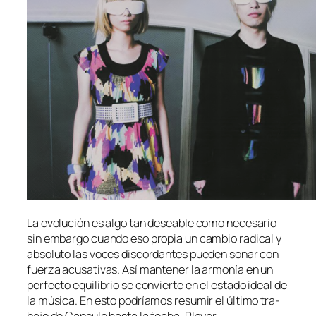
La evo­lu­ción es al­go tan de­sea­ble co­mo ne­ce­sa­rio
sin em­bar­go cuan­do eso pro­pia un cam­bio ra­di­cal y
ab­so­lu­to las vo­ces dis­cor­dan­tes pue­den so­nar con
fuer­za acu­sa­ti­vas. Así man­te­ner la ar­mo­nía en un
per­fec­to equi­li­brio se con­vier­te en el es­ta­do ideal de
la mú­si­ca. En es­to po­dría­mos re­su­mir el úl­ti­mo tra­
ba­jo de Capsule has­ta la fe­cha, Player.