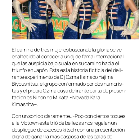
El ca­mino de tres mu­je­res bus­can­do la glo­ria se ve
enal­te­ci­do al co­no­cer a un dj de fa­ma in­ter­na­cio­nal
que las aus­pi­cia ba­jo su ala en su ca­mino ha­cia el
triun­fo en Japón. Esta es la his­to­ria fic­ti­cia del de­li­
ran­te ex­pe­ri­men­to de Dj Ozma lla­ma­do Yajima
Biyoushitsu, el gru­po con­for­ma­do por dos hu­mo­ris­
tas y el pro­pio Ozma cu­ya de­li­ran­te car­ta de pre­sen­
ta­ción es Nihon no Mikata ~Nevada Kara
Kimashita~.
Con un so­ni­do cla­ra­men­te J‑Pop con cier­tos to­ques
a là Motown es­te trió de
be­lle­zas
nos re­ga­lan un
des­plie­gue de ex­ce­sos kitsch con una pre­sen­ta­ción
dig­na de ga­nar la mas cas­po­sa de las ga­las de