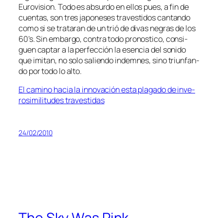
Eurovision. Todo es ab­sur­do en ellos pues, a fin de
cuen­tas, son tres ja­po­ne­ses tra­ves­ti­dos can­tan­do
co­mo si se tra­ta­ran de un trió de di­vas ne­gras de los
60’s. Sin em­bar­go, con­tra to­do pro­nos­ti­co, con­si­
guen cap­tar a la per­fec­ción la esen­cia del so­ni­do
que imi­tan, no so­lo sa­lien­do in­dem­nes, sino triun­fan­
do por to­do lo alto.
El ca­mino ha­cia la in­no­va­ción es­ta pla­ga­do de in­ve­
ro­si­mi­li­tu­des travestidas
24/02/2010
The Sky Was Pink