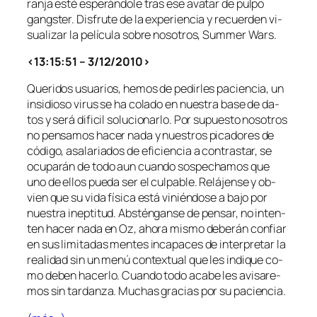
ran­ja es­té es­pe­rán­do­le tras ese ava­tar de pul­po
gangs­ter. Disfrute de la ex­pe­rien­cia y re­cuer­den vi­
sua­li­zar la pe­lí­cu­la so­bre no­so­tros, Summer Wars.
<13:15:51 – 3/12/2010>
Queridos usua­rios, he­mos de pe­dir­les pa­cien­cia, un
in­si­dio­so vi­rus se ha co­la­do en nues­tra ba­se de da­
tos y se­rá di­fi­cil so­lu­cio­nar­lo. Por su­pues­to no­so­tros
no pen­sa­mos ha­cer na­da y nues­tros pi­ca­do­res de
có­di­go, asa­la­ria­dos de efi­cien­cia a con­tras­tar, se
ocu­pa­rán de to­do aun cuan­do sos­pe­cha­mos que
uno de ellos pue­da ser el cul­pa­ble. Relájense y ob­
vien que su vi­da fí­si­ca es­tá vi­nién­do­se a ba­jo por
nues­tra inep­ti­tud. Absténganse de pen­sar, no in­ten­
ten ha­cer na­da en Oz, aho­ra mis­mo de­be­rán con­fiar
en sus li­mi­ta­das men­tes in­ca­pa­ces de in­ter­pre­tar la
reali­dad sin un me­nú con­tex­tual que les in­di­que co­
mo de­ben ha­cer­lo. Cuando to­do aca­be les avi­sa­re­
mos sin tar­dan­za. Muchas gra­cias por su paciencia.