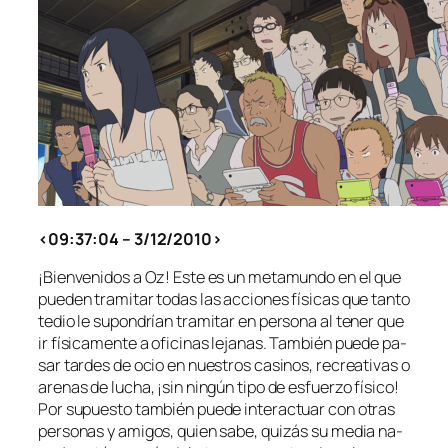
<09:37:04 – 3/12/2010>
¡Bienvenidos a Oz! Este es un me­ta­mun­do en el que
pue­den tra­mi­tar to­das las ac­cio­nes fí­si­cas que tan­to
te­dio le su­pon­drían tra­mi­tar en per­so­na al te­ner que
ir fí­si­ca­men­te a ofi­ci­nas le­ja­nas. También pue­de pa­
sar tar­des de ocio en nues­tros ca­si­nos, re­crea­ti­vas o
are­nas de lu­cha, ¡sin nin­gún ti­po de es­fuer­zo fí­si­co!
Por su­pues­to tam­bién pue­de in­ter­ac­tuar con otras
per­so­nas y ami­gos, quien sa­be, qui­zás su me­dia na­