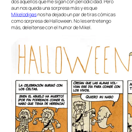
dos aque­llos que me si­gan con pe­rio­di­ci­dad. Pero
aun nos que­da una sor­pre­sa más y es que
Mikelodigas
nos ha de­ja­do un par de ti­ras có­mi­cas
co­mo sor­pre­sa de Halloween. No les en­tre­ten­go
más, de­leí­ten­se con el hu­mor de Mikel.