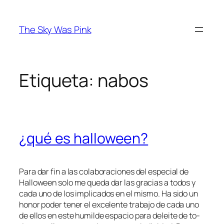
Saltar
al
The Sky Was Pink
contenido
Etiqueta:
nabos
¿qué es halloween?
Para dar fin a las co­la­bo­ra­cio­nes del es­pe­cial de
Halloween so­lo me que­da dar las gra­cias a to­dos y
ca­da uno de los im­pli­ca­dos en el mis­mo. Ha si­do un
ho­nor po­der te­ner el ex­ce­len­te tra­ba­jo de ca­da uno
de ellos en es­te hu­mil­de es­pa­cio pa­ra de­lei­te de to­