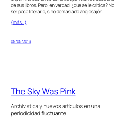
de sus li­bros. Pero, en ver­dad, ¿qué se le cri­ti­ca? No
ser po­co li­te­ra­rio, sino
de­ma­sia­do
anglosajón.
(más…)
08/05/2016
The Sky Was Pink
Archivística y nuevos artículos en una
periodicidad fluctuante