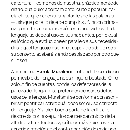
ca tor­tu­ra —co­mo nos de­mues­tra, prác­ti­ca­men­te de
dia­rio, cual­quier acer­ca­mien­to, cul­to o po­pu­lar, ha­
cia el uso que ha­cen sus ha­blan­tes de las pa­la­bras
— , sin que por ello de­je de cum­plir su fun­ción pri­ma­
ria: per­mi­tir la co­mu­ni­ca­ción en­tre in­di­vi­duos. Todo
len­gua­je se de­be al uso de sus ha­blan­tes, por lo cual
es ló­gi­co que evo­lu­cio­ne en pa­ra­le­lo a sus ne­ce­si­da­
des: aquel len­gua­je que no es ca­paz de adap­tar­se a
su con­tex­to aca­ba­rá sien­do des­pla­za­do por otro que
sí lo sea.
Afirmar que
Haruki Murakami
en­tien­de la con­di­ción
permea­ble del len­gua­je no es nin­gu­na
bou­ta­de
. O no
só­lo. A fin de cuen­tas, don­de los de­fen­so­res de la
pu­re­za del len­gua­je se pre­ten­den cen­so­res de los
usos de la len­gua, Murakami se con­for­ma con es­cri­
bir sin pon­ti­fi­car so­bre cuál de­be ser el uso co­rrec­to
del len­gua­je. Y si bien bue­na par­te de la crí­ti­ca le
des­pre­cia por no se­guir los cau­ces ca­nó­ni­cos de la
al­ta li­te­ra­tu­ra
, lec­to­res y crí­ti­cos más abier­tos a la
ex­pe­ri­men­ta­ción ce­le­bran la apa­ri­ción de ca­da uno