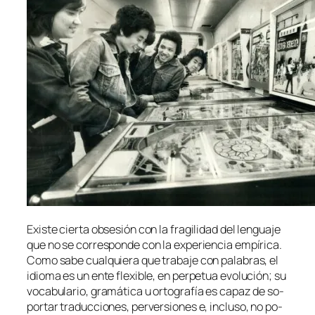
Existe cier­ta ob­se­sión con la fra­gi­li­dad del len­gua­je
que no se co­rres­pon­de con la ex­pe­rien­cia em­pí­ri­ca.
Como sa­be cual­quie­ra que tra­ba­je con pa­la­bras, el
idio­ma es un en­te fle­xi­ble, en per­pe­tua evo­lu­ción; su
vo­ca­bu­la­rio, gra­má­ti­ca u or­to­gra­fía es ca­paz de so­
por­tar tra­duc­cio­nes, per­ver­sio­nes e, in­clu­so, no po­