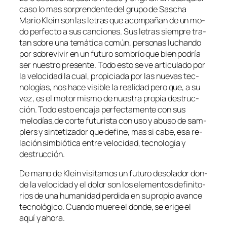
ca­so lo mas sor­pren­den­te del gru­po de Sascha
Mario Klein son las le­tras que acom­pa­ñan de un mo­
do per­fec­to a sus can­cio­nes. Sus le­tras siem­pre tra­
tan so­bre una te­má­ti­ca co­mún, per­so­nas lu­chan­do
por so­bre­vi­vir en un fu­tu­ro som­brío que bien po­dría
ser nues­tro pre­sen­te. Todo es­to se ve ar­ti­cu­la­do por
la ve­lo­ci­dad la cual, pro­pi­cia­da por las nue­vas tec­
no­lo­gías, nos ha­ce vi­si­ble la reali­dad pe­ro que, a su
vez, es el mo­tor mis­mo de nues­tra pro­pia des­truc­
ción. Todo es­to en­ca­ja per­fec­ta­men­te con sus
melodías,de cor­te fu­tu­ris­ta con uso y abu­so de sam­
plers y sin­te­ti­za­dor que de­fi­ne, mas si ca­be, esa re­
la­ción sim­bió­ti­ca en­tre ve­lo­ci­dad, tec­no­lo­gía y
destrucción.
De mano de Klein vi­si­ta­mos un fu­tu­ro de­so­la­dor don­
de la ve­lo­ci­dad y el do­lor son los ele­men­tos de­fi­ni­to­
rios de una hu­ma­ni­dad per­di­da en su pro­pio avan­ce
tec­no­ló­gi­co. Cuando mue­re el don­de, se eri­ge el
aquí y ahora.