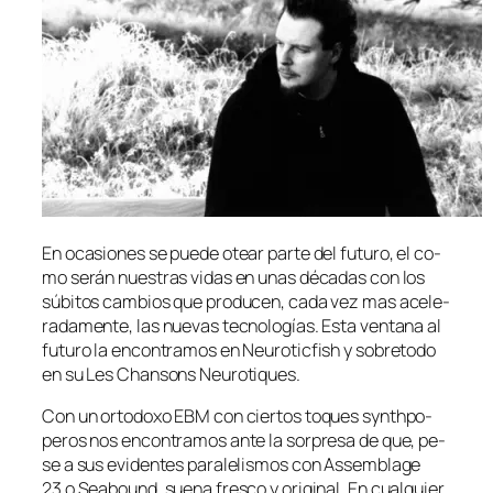
En oca­sio­nes se pue­de otear par­te del fu­tu­ro, el co­
mo se­rán nues­tras vi­das en unas dé­ca­das con los
sú­bi­tos cam­bios que pro­du­cen, ca­da vez mas ace­le­
ra­da­men­te, las nue­vas tec­no­lo­gías. Esta ven­ta­na al
fu­tu­ro la en­con­tra­mos en Neuroticfish y so­bre­to­do
en su Les Chansons Neurotiques.
Con un or­to­do­xo EBM con cier­tos to­ques synth­po­
pe­ros nos en­con­tra­mos an­te la sor­pre­sa de que, pe­
se a sus evi­den­tes pa­ra­le­lis­mos con Assemblage
23 o Seabound, sue­na fres­co y ori­gi­nal. En cual­quier