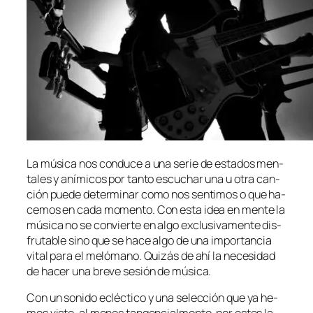
La mú­si­ca nos con­du­ce a una se­rie de es­ta­dos men­
ta­les y aní­mi­cos por tan­to es­cu­char una u otra can­
ción pue­de de­ter­mi­nar co­mo nos sen­ti­mos o que ha­
ce­mos en ca­da mo­men­to. Con es­ta idea en men­te la
mú­si­ca no se con­vier­te en al­go ex­clu­si­va­men­te dis­
fru­ta­ble sino que se ha­ce al­go de una im­por­tan­cia
vi­tal pa­ra el me­ló­mano. Quizás de ahí la ne­ce­si­dad
de ha­cer una bre­ve se­sión de música.
Con un so­ni­do ecléc­ti­co y una se­lec­ción que ya he­
mos vis­to, al me­nos tan­gen­cial­men­te, por es­tos la­