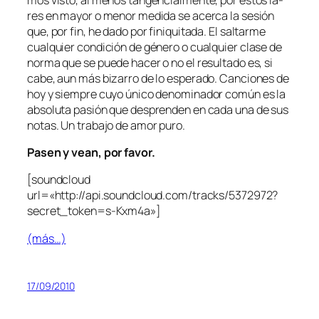
res en ma­yor o me­nor me­di­da se acer­ca la se­sión
que, por fin, he da­do por fi­ni­qui­ta­da. El sal­tar­me
cual­quier con­di­ción de gé­ne­ro o cual­quier cla­se de
nor­ma que se pue­de ha­cer o no el re­sul­ta­do es, si
ca­be, aun más bi­za­rro de lo es­pe­ra­do. Canciones de
hoy y siem­pre cu­yo úni­co de­no­mi­na­dor co­mún es la
ab­so­lu­ta pa­sión que des­pren­den en ca­da una de sus
no­tas. Un tra­ba­jo de amor puro.
Pasen y vean, por favor.
[sound­cloud
url=«http://api.soundcloud.com/tracks/5372972?
secret_token=s‑Kxm4a»]
(más…)
17/09/2010