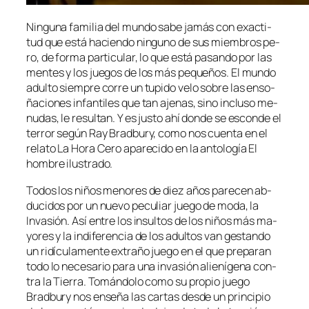
Ninguna fa­mi­lia del mun­do sa­be ja­más con exac­ti­
tud que es­tá ha­cien­do nin­guno de sus miem­bros pe­
ro, de for­ma par­ti­cu­lar, lo que es­tá pa­san­do por las
men­tes y los jue­gos de los más pe­que­ños. El mun­do
adul­to siem­pre co­rre un tu­pi­do ve­lo so­bre las en­so­
ña­cio­nes in­fan­ti­les que tan aje­nas, sino in­clu­so me­
nu­das, le re­sul­tan. Y es jus­to ahí don­de se es­con­de el
te­rror se­gún Ray Bradbury, co­mo nos cuen­ta en el
re­la­to La Hora Cero apa­re­ci­do en la an­to­lo­gía El
hom­bre ilustrado.
Todos los ni­ños me­no­res de diez años pa­re­cen ab­
du­ci­dos por un nue­vo pe­cu­liar jue­go de mo­da, la
Invasión. Así en­tre los in­sul­tos de los ni­ños más ma­
yo­res y la in­di­fe­ren­cia de los adul­tos van ges­tan­do
un ri­dí­cu­la­men­te ex­tra­ño jue­go en el que pre­pa­ran
to­do lo ne­ce­sa­rio pa­ra una in­va­sión alie­ní­ge­na con­
tra la Tierra. Tomándolo co­mo su pro­pio jue­go
Bradbury nos en­se­ña las car­tas des­de un prin­ci­pio