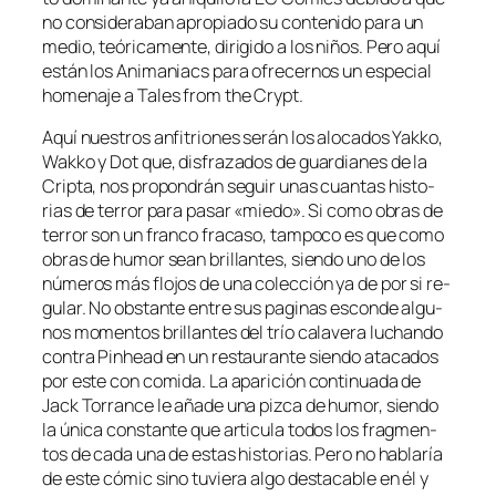
no con­si­de­ra­ban apro­pia­do su con­te­ni­do pa­ra un
me­dio, teó­ri­ca­men­te, di­ri­gi­do a los ni­ños. Pero aquí
es­tán los Animaniacs pa­ra ofre­cer­nos un es­pe­cial
ho­me­na­je a Tales from the Crypt.
Aquí nues­tros an­fi­trio­nes se­rán los alo­ca­dos Yakko,
Wakko y Dot que, dis­fra­za­dos de guar­dia­nes de la
Cripta, nos pro­pon­drán se­guir unas cuan­tas his­to­
rias de te­rror pa­ra pa­sar «mie­do». Si co­mo obras de
te­rror son un fran­co fra­ca­so, tam­po­co es que co­mo
obras de hu­mor sean bri­llan­tes, sien­do uno de los
nú­me­ros más flo­jos de una co­lec­ción ya de por si re­
gu­lar. No obs­tan­te en­tre sus pa­gi­nas es­con­de al­gu­
nos mo­men­tos bri­llan­tes del trío ca­la­ve­ra lu­chan­do
con­tra Pinhead en un res­tau­ran­te sien­do ata­ca­dos
por es­te con co­mi­da. La apa­ri­ción con­ti­nua­da de
Jack Torrance le aña­de una piz­ca de hu­mor, sien­do
la úni­ca cons­tan­te que ar­ti­cu­la to­dos los frag­men­
tos de ca­da una de es­tas his­to­rias. Pero no ha­bla­ría
de es­te có­mic sino tu­vie­ra al­go des­ta­ca­ble en él y