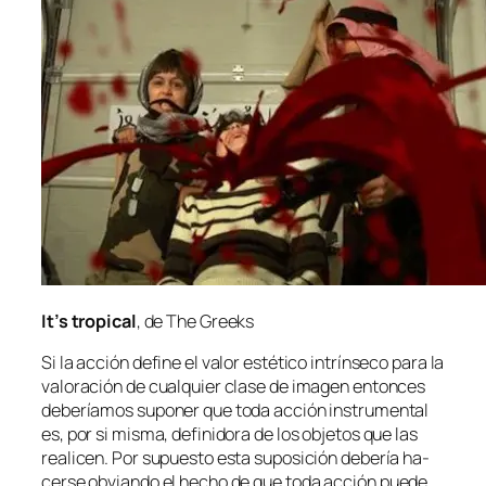
It’s tro­pi­cal
, de The Greeks
Si la ac­ción de­fi­ne el va­lor es­té­ti­co in­trín­se­co pa­ra la
va­lo­ra­ción de cual­quier cla­se de ima­gen en­ton­ces
de­be­ría­mos su­po­ner que to­da ac­ción ins­tru­men­tal
es, por si mis­ma, de­fi­ni­do­ra de los ob­je­tos que las
reali­cen. Por su­pues­to es­ta su­po­si­ción de­be­ría ha­
cer­se ob­vian­do el he­cho de que to­da ac­ción
pue­de