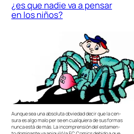
¿es que nadie va a pensar
en los niños?
Aunque sea una ab­so­lu­ta ob­vie­dad de­cir que la cen­
su­ra es al­go ma­lo per se en cual­quie­ra de sus for­mas
nun­ca es­tá de más. La in­com­pren­sión del es­ta­men­
to do­mi­nan­te ya ani­qui­ló la EC Comics de­bi­do a que