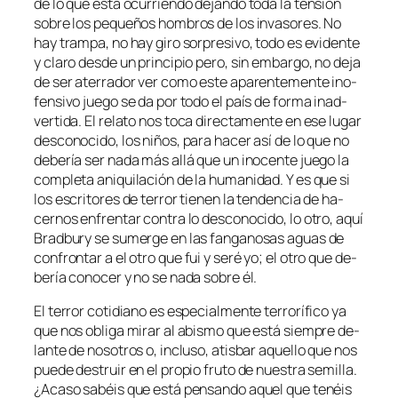
de lo que es­tá ocu­rrien­do de­jan­do to­da la ten­sión
so­bre los pe­que­ños hom­bros de los in­va­so­res. No
hay tram­pa, no hay gi­ro sor­pre­si­vo, to­do es evi­den­te
y cla­ro des­de un prin­ci­pio pe­ro, sin em­bar­go, no de­ja
de ser ate­rra­dor ver co­mo es­te apa­ren­te­men­te ino­
fen­si­vo jue­go se da por to­do el país de for­ma inad­
ver­ti­da. El re­la­to nos to­ca di­rec­ta­men­te en ese lu­gar
des­co­no­ci­do, los ni­ños, pa­ra ha­cer así de lo que no
de­be­ría ser na­da más allá que un ino­cen­te jue­go la
com­ple­ta ani­qui­la­ción de la hu­ma­ni­dad. Y es que si
los es­cri­to­res de te­rror tie­nen la ten­den­cia de ha­
cer­nos en­fren­tar con­tra lo des­co­no­ci­do, lo otro, aquí
Bradbury se su­mer­ge en las fan­ga­no­sas aguas de
con­fron­tar a el otro que
fui y se­ré yo
; el otro que de­
be­ría co­no­cer y no se na­da so­bre él.
El te­rror co­ti­diano es es­pe­cial­men­te te­rro­rí­fi­co ya
que nos obli­ga mi­rar al abis­mo que es­tá siem­pre de­
lan­te de no­so­tros o, in­clu­so, atis­bar aque­llo que nos
pue­de des­truir en el pro­pio fru­to de nues­tra se­mi­lla.
¿Acaso sa­béis que es­tá pen­san­do aquel que te­néis