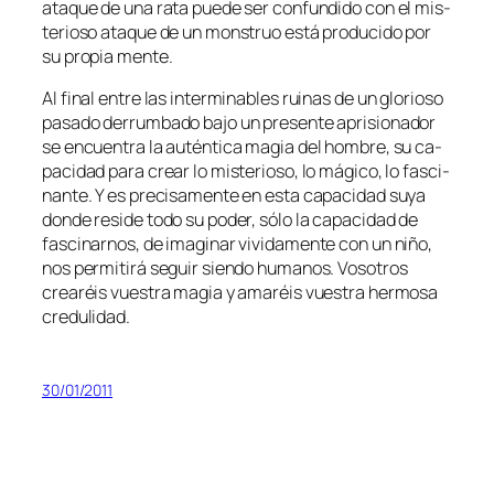
ata­que de una ra­ta pue­de ser con­fun­di­do con el mis­
te­rio­so ata­que de un mons­truo es­tá pro­du­ci­do por
su pro­pia mente.
Al fi­nal en­tre las in­ter­mi­na­bles rui­nas de un glo­rio­so
pa­sa­do de­rrum­ba­do ba­jo un pre­sen­te apri­sio­na­dor
se en­cuen­tra la au­tén­ti­ca ma­gia del hom­bre, su ca­
pa­ci­dad pa­ra crear lo mis­te­rio­so, lo má­gi­co, lo fas­ci­
nan­te. Y es pre­ci­sa­men­te en es­ta ca­pa­ci­dad su­ya
don­de re­si­de to­do su po­der, só­lo la ca­pa­ci­dad de
fas­ci­nar­nos, de ima­gi­nar vi­vi­da­men­te con un ni­ño,
nos per­mi­ti­rá se­guir sien­do hu­ma­nos. Vosotros
crea­réis vues­tra ma­gia y ama­réis vues­tra her­mo­sa
credulidad.
30/01/2011