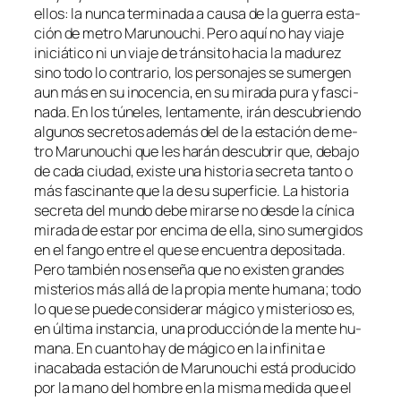
ellos: la nun­ca ter­mi­na­da a cau­sa de la gue­rra es­ta­
ción de me­tro Marunouchi. Pero aquí no hay via­je
ini­ciá­ti­co ni un via­je de trán­si­to ha­cia la ma­du­rez
sino to­do lo con­tra­rio, los per­so­na­jes se su­mer­gen
aun más en su ino­cen­cia, en su mi­ra­da pu­ra y fas­ci­
na­da. En los tú­ne­les, len­ta­men­te, irán des­cu­brien­do
al­gu­nos se­cre­tos ade­más del de la es­ta­ción de me­
tro Marunouchi que les ha­rán des­cu­brir que, de­ba­jo
de ca­da ciu­dad, exis­te una his­to­ria se­cre­ta tan­to o
más fas­ci­nan­te que la de su su­per­fi­cie. La his­to­ria
se­cre­ta del mun­do de­be mi­rar­se no des­de la cí­ni­ca
mi­ra­da de es­tar por en­ci­ma de ella, sino su­mer­gi­dos
en el fan­go en­tre el que se en­cuen­tra de­po­si­ta­da.
Pero tam­bién nos en­se­ña que no exis­ten gran­des
mis­te­rios más allá de la pro­pia men­te hu­ma­na; to­do
lo que se pue­de con­si­de­rar má­gi­co y mis­te­rio­so es,
en úl­ti­ma ins­tan­cia, una pro­duc­ción de la men­te hu­
ma­na. En cuan­to hay de má­gi­co en la in­fi­ni­ta e
inaca­ba­da es­ta­ción de Marunouchi es­tá pro­du­ci­do
por la mano del hom­bre en la mis­ma me­di­da que el