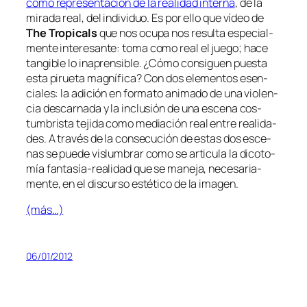
co­mo re­pre­sen­ta­ción de la reali­dad in­ter­na
, de la
mi­ra­da real, del in­di­vi­duo. Es por ello que ví­deo de
The Tropicals
que nos ocu­pa nos re­sul­ta es­pe­cial­
men­te in­tere­san­te: to­ma
co­mo real el jue­go
; ha­ce
tan­gi­ble lo in­apren­si­ble. ¿Cómo con­si­guen pues­ta
es­ta pi­rue­ta mag­ní­fi­ca? Con dos ele­men­tos esen­
cia­les: la adi­ción en for­ma­to ani­ma­do de una vio­len­
cia des­car­na­da y la in­clu­sión de una es­ce­na cos­
tum­bris­ta te­ji­da co­mo
me­dia­ción real
en­tre reali­da­
des. A tra­vés de la con­se­cu­ción de es­tas dos es­ce­
nas se pue­de vis­lum­brar co­mo se ar­ti­cu­la la di­co­to­
mía fantasía-realidad que se ma­ne­ja, ne­ce­sa­ria­
men­te, en el dis­cur­so es­té­ti­co de la imagen.
(más…)
06/01/2012