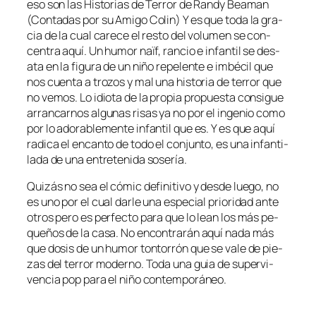
eso son las Historias de Terror de Randy Beaman
(Contadas por su Amigo Colin) Y es que to­da la gra­
cia de la cual ca­re­ce el res­to del vo­lu­men se con­
cen­tra aquí. Un hu­mor naïf, ran­cio e in­fan­til se des­
ata en la fi­gu­ra de un ni­ño re­pe­len­te e im­bé­cil que
nos cuen­ta a tro­zos y mal una his­to­ria de te­rror que
no ve­mos. Lo idio­ta de la pro­pia pro­pues­ta con­si­gue
arran­car­nos al­gu­nas ri­sas ya no por el in­ge­nio co­mo
por lo ado­ra­ble­men­te in­fan­til que es. Y es que aquí
ra­di­ca el en­can­to de to­do el con­jun­to, es una in­fan­ti­
la­da de una en­tre­te­ni­da sosería.
Quizás no sea el có­mic de­fi­ni­ti­vo y des­de lue­go, no
es uno por el cual dar­le una es­pe­cial prio­ri­dad an­te
otros pe­ro es per­fec­to pa­ra que lo lean los más pe­
que­ños de la ca­sa. No en­con­tra­rán aquí na­da más
que do­sis de un hu­mor ton­to­rrón que se va­le de pie­
zas del te­rror mo­derno. Toda una guia de su­per­vi­
ven­cia pop pa­ra el ni­ño contemporáneo.