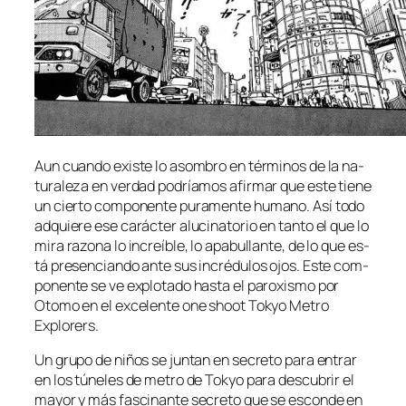
Aun cuan­do exis­te lo asom­bro en tér­mi­nos de la na­
tu­ra­le­za en ver­dad po­dría­mos afir­mar que es­te tie­ne
un cier­to com­po­nen­te pu­ra­men­te hu­mano. Así to­do
ad­quie­re ese ca­rác­ter alu­ci­na­to­rio en tan­to el que lo
mi­ra ra­zo­na lo in­creí­ble, lo apa­bu­llan­te, de lo que es­
tá pre­sen­cian­do an­te sus in­cré­du­los ojos. Este com­
po­nen­te se ve ex­plo­ta­do has­ta el pa­ro­xis­mo por
Otomo en el ex­ce­len­te one shoot Tokyo Metro
Explorers.
Un gru­po de ni­ños se jun­tan en se­cre­to pa­ra en­trar
en los tú­ne­les de me­tro de Tokyo pa­ra des­cu­brir el
ma­yor y más fas­ci­nan­te se­cre­to que se es­con­de en