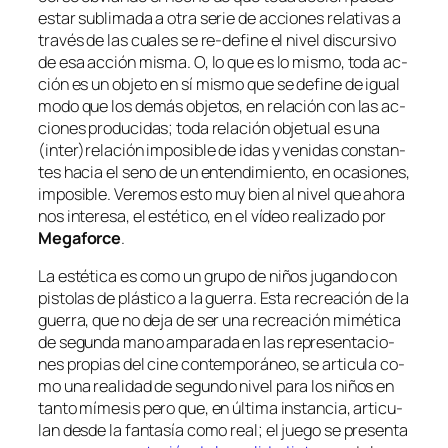
es­tar su­bli­ma­da a otra se­rie de ac­cio­nes re­la­ti­vas
a
tra­vés de las cua­les se re-define el ni­vel dis­cur­si­vo
de esa ac­ción mis­ma. O, lo que es lo mis­mo, to­da ac­
ción es un ob­je­to
en sí mis­mo
que se de­fi­ne de igual
mo­do que los de­más ob­je­tos, en re­la­ción con las ac­
cio­nes pro­du­ci­das; to­da re­la­ción ob­je­tual es una
(inter)relación im­po­si­ble de idas y ve­ni­das cons­tan­
tes ha­cia el seno de un en­ten­di­mien­to, en oca­sio­nes,
im­po­si­ble. Veremos es­to muy bien al ni­vel que aho­ra
nos in­tere­sa, el es­té­ti­co, en el ví­deo rea­li­za­do por
Megaforce
.
La es­té­ti­ca es co­mo un gru­po de ni­ños ju­gan­do con
pis­to­las de plás­ti­co a la gue­rra. Esta re­crea­ción de la
gue­rra, que no de­ja de ser una re­crea­ción mi­mé­ti­ca
de se­gun­da mano am­pa­ra­da en las re­pre­sen­ta­cio­
nes pro­pias del ci­ne con­tem­po­rá­neo, se ar­ti­cu­la co­
mo una
reali­dad
de se­gun­do ni­vel pa­ra los ni­ños en
tan­to mí­me­sis pe­ro que, en úl­ti­ma ins­tan­cia, ar­ti­cu­
lan des­de la fan­ta­sía co­mo
real
; el jue­go se pre­sen­ta