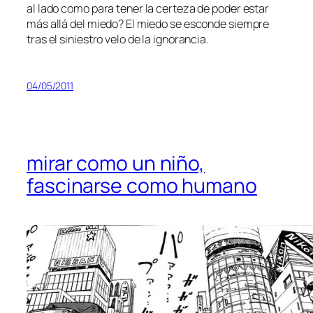
al la­do co­mo pa­ra te­ner la cer­te­za de po­der es­tar
más allá del mie­do? El mie­do se es­con­de siem­pre
tras el si­nies­tro ve­lo de la ignorancia.
04/05/2011
mirar como un niño,
fascinarse como humano