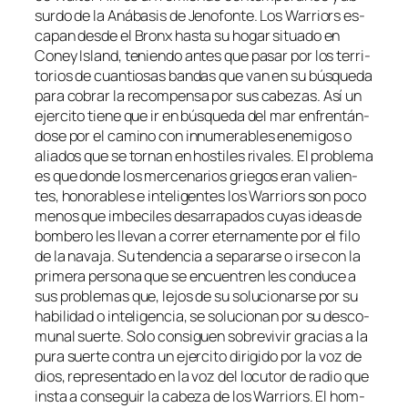
sur­do de la Anábasis de Jenofonte. Los Warriors es­
ca­pan des­de el Bronx has­ta su ho­gar si­tua­do en
Coney Island, te­nien­do an­tes que pa­sar por los te­rri­
to­rios de cuan­tio­sas ban­das que van en su bús­que­da
pa­ra co­brar la re­com­pen­sa por sus ca­be­zas. Así un
ejer­ci­to tie­ne que ir en bús­que­da del mar en­fren­tán­
do­se por el ca­mino con in­nu­me­ra­bles enemi­gos o
alia­dos que se tor­nan en hos­ti­les ri­va­les. El pro­ble­ma
es que don­de los mer­ce­na­rios grie­gos eran va­lien­
tes, ho­no­ra­bles e in­te­li­gen­tes los Warriors son po­co
me­nos que im­be­ci­les des­arra­pa­dos cu­yas ideas de
bom­be­ro les lle­van a co­rrer eter­na­men­te por el fi­lo
de la na­va­ja. Su ten­den­cia a se­pa­rar­se o ir­se con la
pri­me­ra per­so­na que se en­cuen­tren les con­du­ce a
sus pro­ble­mas que, le­jos de su so­lu­cio­nar­se por su
ha­bi­li­dad o in­te­li­gen­cia, se so­lu­cio­nan por su des­co­
mu­nal suer­te. Solo con­si­guen so­bre­vi­vir gra­cias a la
pu­ra suer­te con­tra un ejer­ci­to di­ri­gi­do por la voz de
dios, re­pre­sen­ta­do en la voz del lo­cu­tor de ra­dio que
ins­ta a con­se­guir la ca­be­za de los Warriors. El hom­