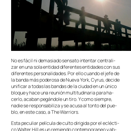
No es fá­cil ni de­ma­sia­do sen­sa­to in­ten­tar cen­tra­li­
zar en una so­la en­ti­dad di­fe­ren­tes en­ti­da­des con sus
di­fe­ren­tes per­so­na­li­da­des. Por ello cuan­do el je­fe de
la ban­da más po­de­ro­sa de Nueva York, Cyrus, de­ci­de
uni­fi­car a to­das las ban­das de la ciu­dad en un úni­co
blo­que y ha­ce una reu­nión mul­ti­tu­di­na­ria pa­ra ha­
cer­lo, aca­ban pe­gán­do­le un ti­ro. Y co­mo siem­pre,
na­die se res­pon­sa­bi­li­za y se acu­sa al ton­to del pue­
blo, en es­te ca­so, a The Warriors.
Esta pe­cu­liar pe­lí­cu­la de cul­to di­ri­gi­da por el ecléc­ti­
co Walter Hill es un re­mien­do con­tem­po­ra­neo y ab­