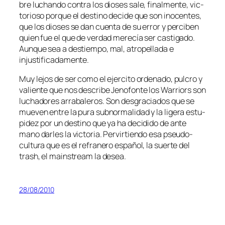
bre lu­chan­do con­tra los dio­ses sa­le, fi­nal­men­te, vic­
to­rio­so por­que el des­tino de­ci­de que son ino­cen­tes,
que los dio­ses se dan cuen­ta de su error y per­ci­ben
quien fue el que de ver­dad me­re­cía ser cas­ti­ga­do.
Aunque sea a des­tiem­po, mal, atro­pe­lla­da e
injustificadamente.
Muy le­jos de ser co­mo el ejer­ci­to or­de­na­do, pul­cro y
va­lien­te que nos des­cri­be Jenofonte los Warriors son
lu­cha­do­res arra­ba­le­ros. Son des­gra­cia­dos que se
mue­ven en­tre la pu­ra sub­nor­ma­li­dad y la li­ge­ra es­tu­
pi­dez por un des­tino que ya ha de­ci­di­do de an­te
mano dar­les la vic­to­ria. Pervirtiendo esa pseudo-
cultura que es el re­fra­ne­ro es­pa­ñol, la suer­te del
trash, el mains­tream la desea.
28/08/2010