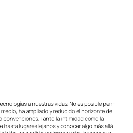
c­no­lo­gías a nues­tras vi­das. No es po­si­ble pen­
me­dio, ha am­plia­do y re­du­ci­do el ho­ri­zon­te de
do con­ven­cio­nes. Tanto la in­ti­mi­dad co­mo la
 has­ta lu­ga­res le­ja­nos y co­no­cer al­go más allá