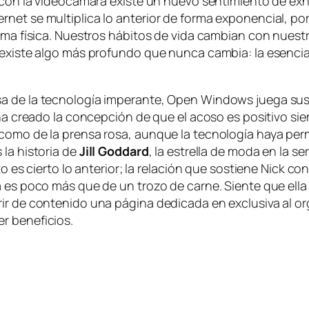
on la vi­deo­cá­ma­ra exis­te un nue­vo sen­ti­mien­to de exhi­
rnet se mul­ti­pli­ca lo an­te­rior de for­ma ex­po­nen­cial, p
or­ma fí­si­ca. Nuestros há­bi­tos de vi­da cam­bian con nues­tr
ía exis­te al­go más pro­fun­do que nun­ca cam­bia: la esen­
 de la tec­no­lo­gía im­pe­ran­te,
Open Windows
jue­ga sus 
 ha crea­do la con­cep­ción de que el aco­so es po­si­ti­vo si
mo de la pren­sa ro­sa, aun­que la tec­no­lo­gía ha­ya per­mi­
 la his­to­ria de
Jill Goddard
, la es­tre­lla de mo­da en la se­
to es cier­to lo an­te­rior; la re­la­ción que sos­tie­ne Nick
la es po­co más que de un tro­zo de car­ne. Siente que ella le
ir de con­te­ni­do una pá­gi­na de­di­ca­da en ex­clu­si­va al 
ner beneficios.