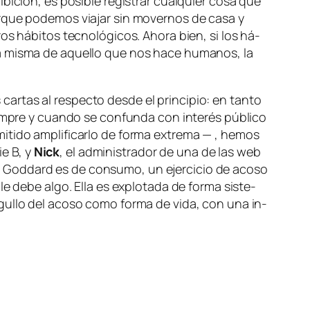
bi­ción, es po­si­ble re­gis­trar cual­quier co­sa que
or­que po­de­mos via­jar sin mo­ver­nos de ca­sa y
os há­bi­tos tec­no­ló­gi­cos. Ahora bien, si los há­
cia mis­ma de aque­llo que nos ha­ce hu­ma­nos, la
car­tas al res­pec­to des­de el prin­ci­pio: en tan­to
em­pre y cuan­do se con­fun­da con in­te­rés pú­bli­co
ti­do am­pli­fi­car­lo de for­ma ex­tre­ma — , he­mos
rie B, y
Nick
, el ad­mi­nis­tra­dor de una de las web
 con Goddard es de con­su­mo, un ejer­ci­cio de aco­so
 de­be al­go. Ella es ex­plo­ta­da de for­ma sis­te­
or­gu­llo del aco­so co­mo for­ma de vi­da, con una in­