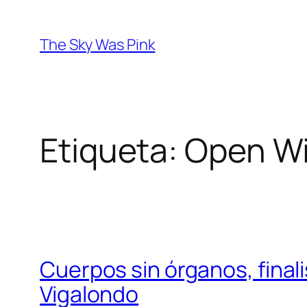
Saltar
al
The Sky Was Pink
contenido
Etiqueta:
Open W
Cuerpos sin órganos, fina
Vigalondo