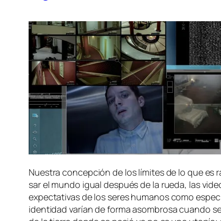
Nuestra con­cep­ción de los lí­mi­tes de lo que es ra
sar el mun­do igual des­pués de la rue­da, las vi­deo­
ex­pec­ta­ti­vas de los se­res hu­ma­nos co­mo es­pe­c
iden­ti­dad va­rían de for­ma asom­bro­sa cuan­do se i