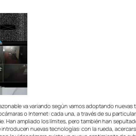
­zo­na­ble va va­rian­do se­gún va­mos adop­tan­do nue­vas te
cá­ma­ras o Internet: ca­da una, a tra­vés de su par­ti­cu­lar 
ie. Han am­plia­do los lí­mi­tes, pe­ro tam­bién han se­pul­ta­
n­tro­du­cen nue­vas tec­no­lo­gías: con la rue­da, acer­car­se