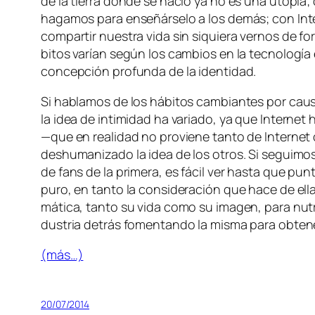
de la tie­rra don­de se na­ció ya no es una uto­pía; c
ha­ga­mos pa­ra en­se­ñár­se­lo a los de­más; con Inte
com­par­tir nues­tra vi­da sin si­quie­ra ver­nos de f
bi­tos va­rían se­gún los cam­bios en la tec­no­lo­g
con­cep­ción pro­fun­da de la identidad.
Si ha­bla­mos de los há­bi­tos cam­bian­tes por cau­sa
la idea de in­ti­mi­dad ha va­ria­do, ya que Internet
—que en reali­dad no pro­vie­ne tan­to de Internet co­
des­hu­ma­ni­za­do la idea de los otros. Si se­gui­mos
de fans de la pri­me­ra, es fá­cil ver has­ta que pun­
pu­ro, en tan­to la con­si­de­ra­ción que ha­ce de el
má­ti­ca, tan­to su vi­da co­mo su ima­gen, pa­ra nu­tr
dus­tria de­trás fo­men­tan­do la mis­ma pa­ra ob­te­
(más…)
20/07/2014