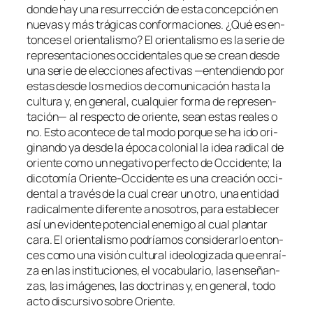
don­de hay una re­su­rrec­ción de es­ta con­cep­ción en
nue­vas y más trá­gi­cas con­for­ma­cio­nes. ¿Qué es en­
ton­ces el orien­ta­lis­mo? El orien­ta­lis­mo es la se­rie de
re­pre­sen­ta­cio­nes oc­ci­den­ta­les que se crean des­de
una se­rie de elec­cio­nes afec­ti­vas —en­ten­dien­do por
es­tas des­de los me­dios de co­mu­ni­ca­ción has­ta la
cul­tu­ra y, en ge­ne­ral, cual­quier for­ma de re­pre­sen­
ta­ción— al res­pec­to de orien­te, sean es­tas reales o
no. Esto acon­te­ce de tal mo­do por­que se ha ido ori­
gi­nan­do ya des­de la épo­ca co­lo­nial la idea ra­di­cal de
orien­te co­mo un ne­ga­ti­vo per­fec­to de
Occidente
; la
di­co­to­mía
Oriente-Occidente
es una crea­ción oc­ci­
den­tal a tra­vés de la cual crear un otro, una en­ti­dad
ra­di­cal­men­te di­fe­ren­te a no­so­tros, pa­ra es­ta­ble­cer
así un evi­den­te po­ten­cial enemi­go al cual plan­tar
ca­ra. El orien­ta­lis­mo po­dría­mos con­si­de­rar­lo en­ton­
ces co­mo una vi­sión cul­tu­ral ideo­lo­gi­za­da que en­raí­
za en las ins­ti­tu­cio­nes, el vo­ca­bu­la­rio, las en­se­ñan­
zas, las imá­ge­nes, las doc­tri­nas y, en ge­ne­ral, to­do
ac­to dis­cur­si­vo so­bre Oriente.