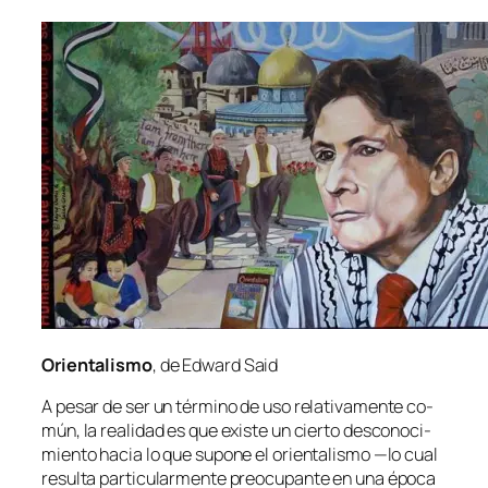
Orientalismo
, de Edward Said
A pe­sar de ser un tér­mino de uso re­la­ti­va­men­te co­
mún, la reali­dad es que exis­te un cier­to des­co­no­ci­
mien­to ha­cia lo que su­po­ne el orien­ta­lis­mo —lo cual
re­sul­ta par­ti­cu­lar­men­te preo­cu­pan­te en una épo­ca