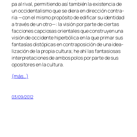
pa al ri­val, per­mi­tien­do así tam­bién la exis­ten­cia de
un
oc­ci­den­ta­lis­mo
que se die­ra en di­rec­ción con­tra­
ria —con el mis­mo pro­pó­si­to de edi­fi­car su iden­ti­dad
a tra­vés de un
otro
—: la vi­sión por par­te de cier­tas
fac­cio­nes cap­cio­sas orien­ta­les que cons­tru­yen una
vi­sión de oc­ci­den­te hi­per­bó­li­ca en la que pri­mar sus
fan­ta­sías dis­tó­pi­cas en con­tra­po­si­ción de una idea­
li­za­ción de la pro­pia cul­tu­ra; he ahí las fan­ta­sio­sas
in­ter­pre­ta­cio­nes de am­bos po­los por par­te de sus
opo­si­to­res en la cultura.
(más…)
03/09/2012