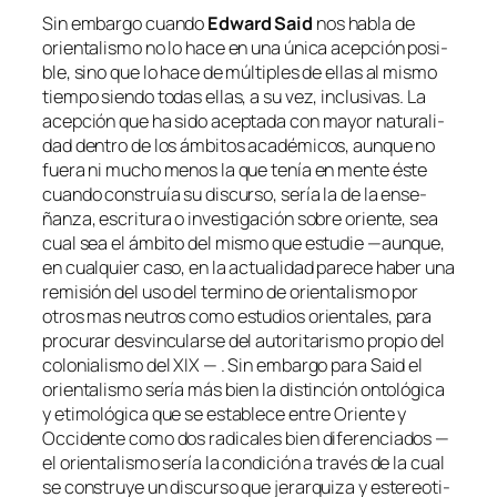
Sin em­bar­go cuan­do
Edward Said
nos ha­bla de
orien­ta­lis­mo no lo ha­ce en una úni­ca acep­ción po­si­
ble, sino que lo ha­ce de múl­ti­ples de ellas al mis­mo
tiem­po sien­do to­das ellas, a su vez, in­clu­si­vas. La
acep­ción que ha si­do acep­ta­da con ma­yor na­tu­ra­li­
dad den­tro de los ám­bi­tos aca­dé­mi­cos, aun­que no
fue­ra ni mu­cho me­nos la que te­nía en men­te és­te
cuan­do cons­truía su dis­cur­so, se­ría la de la en­se­
ñan­za, es­cri­tu­ra o in­ves­ti­ga­ción so­bre orien­te, sea
cual sea el ám­bi­to del mis­mo que es­tu­die —aun­que,
en cual­quier ca­so, en la ac­tua­li­dad pa­re­ce ha­ber una
re­mi­sión del uso del ter­mino de orien­ta­lis­mo por
otros mas neu­tros co­mo es­tu­dios orien­ta­les, pa­ra
pro­cu­rar des­vin­cu­lar­se del au­to­ri­ta­ris­mo pro­pio del
co­lo­nia­lis­mo del XIX — . Sin em­bar­go pa­ra Said el
orien­ta­lis­mo se­ría más bien la dis­tin­ción on­to­ló­gi­ca
y eti­mo­ló­gi­ca que se es­ta­ble­ce en­tre Oriente y
Occidente co­mo dos ra­di­ca­les bien di­fe­ren­cia­dos —
el orien­ta­lis­mo se­ría la con­di­ción a tra­vés de la cual
se cons­tru­ye un dis­cur­so que je­rar­qui­za y es­te­reo­ti­