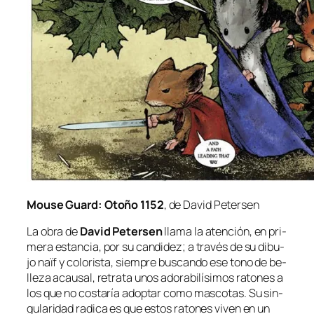
Mouse Guard: Otoño 1152
, de David Petersen
La obra de
David Petersen
lla­ma la aten­ción, en pri­
me­ra es­tan­cia, por su can­di­dez; a tra­vés de su di­bu­
jo
naïf
y co­lo­ris­ta, siem­pre bus­can­do ese tono de be­
lle­za acau­sal, re­tra­ta unos ado­ra­bi­lí­si­mos ra­to­nes a
los que no cos­ta­ría adop­tar co­mo mas­co­tas. Su sin­
gu­la­ri­dad ra­di­ca es que es­tos ra­to­nes vi­ven en un