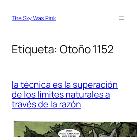
Saltar
al
The Sky Was Pink
contenido
Etiqueta:
Otoño 1152
la técnica es la superación
de los límites naturales a
través de la razón