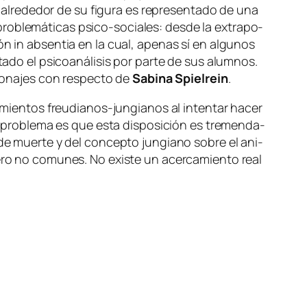
al­re­de­dor de su fi­gu­ra es re­pre­sen­ta­do de una
ro­ble­má­ti­cas psico-sociales: des­de la ex­tra­po­
ión
in ab­sen­tia
en la cual, ape­nas sí en al­gu­nos
­do el psi­co­aná­li­sis por par­te de sus alum­nos.
­so­na­jes con res­pec­to de
Sabina Spielrein
.
tea­mien­tos freudianos-jungianos al in­ten­tar ha­cer
l pro­ble­ma es que es­ta dis­po­si­ción es tre­men­da­
n de muer­te y del con­cep­to jun­giano so­bre el ani­
 pe­ro no co­mu­nes. No exis­te un acer­ca­mien­to
real