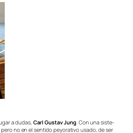
lu­gar a du­das,
Carl Gustav Jung
. Con una sis­te­
 pe­ro no en el sen­ti­do pe­yo­ra­ti­vo usa­do, de ser