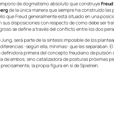
l em­po­rio de dog­ma­tis­mo ab­so­lu­to que cons­tru­ye
Freud
berg
de la úni­ca ma­ne­ra que siem­pre ha cons­trui­do las p
or ello que Freud ge­ne­ral­men­te es­tá si­tua­do en una po­si­c
us dis­po­si­cio­nes con res­pec­to de co­mo de­be ser tra­ta
­gro­so
se de­fi­ne a tra­vés del con­flic­to en­tre los dos per
e Jung, se­rá par­te de la sín­te­sis im­po­si­ble de los plan­
 di­fe­ren­cias ‑se­gún ella, mínimas- que les se­pa­ra­ban. E
 de­fi­ni­do­ra pri­me­ra del con­cep­to freu­diano de pul­sió
ría de am­bos, sino ca­ta­li­za­do­ra de pos­tu­ras pró­xi­mas
e­ci­sa­men­te, la pro­pia fi­gu­ra
en sí
de Spielrein.