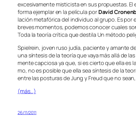
ex­ce­si­va­men­te mis­ti­cis­ta en sus pro­pues­tas. E
for­ma ejem­plar en la pe­lí­cu­la por
David Cronen
la­ción me­ta­fó­ri­ca del in­di­vi­duo al gru­po. Es p
bre­ves mo­men­tos, po­de­mos co­no­cer cua­les son s
Toda la teo­ría crí­ti­ca que des­ti­la
Un mé­to­do pe­li
Spielrein, jo­ven ru­so ju­día, pa­cien­te y aman­te d
una sín­te­sis de la teo­ría que va­ya más allá de las
men­te cap­cio­sa ya que, si es cier­to que ella es la
mo, no es po­si­ble que ella sea sín­te­sis de la teo­
en­tre las pos­tu­ras de Jung y Freud que no sean, pr
(más…)
26/11/2011