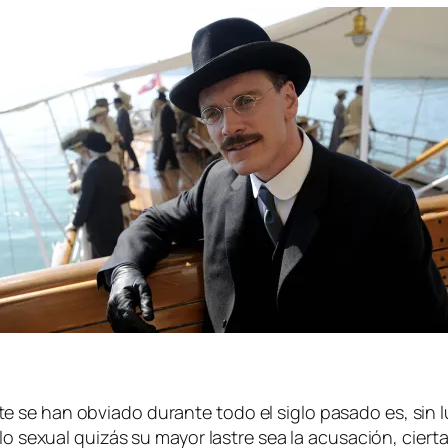
e se han ob­via­do du­ran­te to­do el si­glo pa­sa­do es, sin 
lo se­xual qui­zás su ma­yor las­tre sea la acu­sa­ción, cier­ta