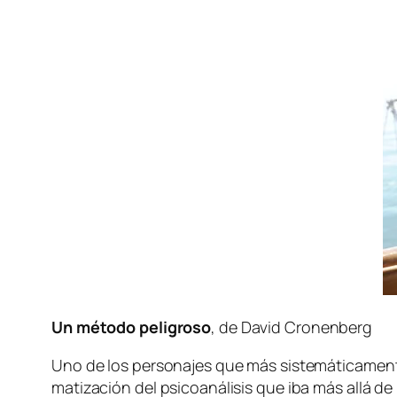
Un mé­to­do pe­li­gro­so
, de David Cronenberg
Uno de los per­so­na­jes que más sis­te­má­ti­ca­men­t
ma­ti­za­ción del psi­co­aná­li­sis que iba más allá de 