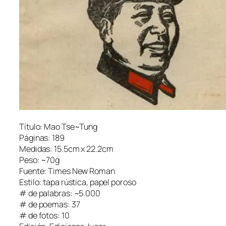
Título: Mao Tse~Tung
Páginas: 189
Medidas: 15.5cm x 22.2cm
Peso: ~70g
Fuente: Times New Roman
Estilo: ta­pa rús­ti­ca, pa­pel poroso
# de pa­la­bras: ~5.000
# de poe­mas: 37
# de fo­tos: 10