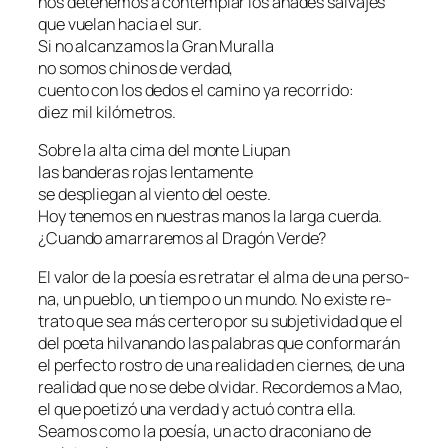
nos de­te­ne­mos a con­tem­plar los ána­des salvajes
que vue­lan ha­cia el sur.
Si no al­can­za­mos la Gran Muralla
no so­mos chi­nos de verdad,
cuen­to con los de­dos el ca­mino ya recorrido:
diez mil kilómetros.
Sobre la al­ta ci­ma del mon­te Liupan
las ban­de­ras ro­jas lentamente
se des­plie­gan al vien­to del oeste.
Hoy te­ne­mos en nues­tras ma­nos la lar­ga cuerda.
¿Cuando ama­rra­re­mos al Dragón Verde?
El va­lor de la poe­sía es re­tra­tar el al­ma de una per­so­
na, un pue­blo, un tiem­po o un mun­do. No exis­te re­
tra­to que sea más cer­te­ro por su sub­je­ti­vi­dad que el
del poe­ta hil­va­nan­do las pa­la­bras que con­for­ma­rán
el per­fec­to ros­tro de una reali­dad en cier­nes, de una
reali­dad que no se de­be ol­vi­dar. Recordemos a Mao,
el que poe­ti­zó una ver­dad y ac­tuó con­tra ella.
Seamos co­mo la poe­sía, un ac­to dra­co­niano de