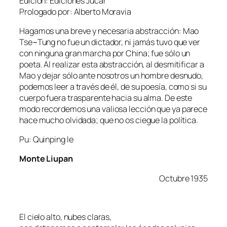
Edición: Ediciones Jucar
Prologado por: Alberto Moravia
Hagamos una bre­ve y ne­ce­sa­ria abs­trac­ción: Mao
Tse~Tung no fue un dic­ta­dor, ni ja­más tu­vo que ver
con nin­gu­na gran mar­cha por China; fue só­lo un
poe­ta. Al rea­li­zar es­ta abs­trac­ción, al des­mi­ti­fi­car a
Mao y de­jar só­lo an­te no­so­tros un hom­bre des­nu­do,
po­de­mos leer a tra­vés de él, de su poe­sía, co­mo si su
cuer­po fue­ra tras­pa­ren­te ha­cia su al­ma. De es­te
mo­do re­cor­de­mos una va­lio­sa lec­ción que ya pa­re­ce
ha­ce mu­cho ol­vi­da­da; que no os cie­gue la política.
Pu: Quinping le
Monte Liupan
Octubre 1935
El cie­lo al­to, nu­bes claras,