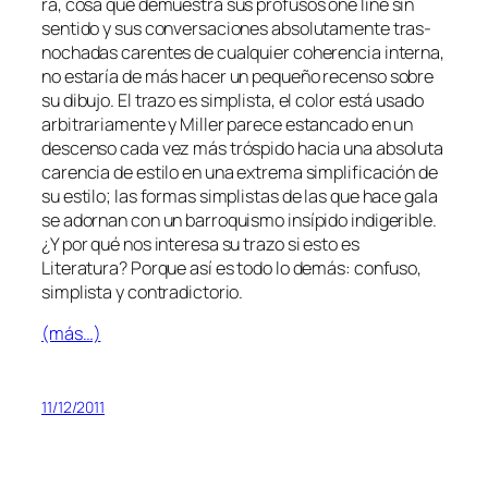
ra, co­sa que de­mues­tra sus pro­fu­sos
one li­ne
sin
sen­ti­do y sus con­ver­sa­cio­nes ab­so­lu­ta­men­te tras­
no­cha­das ca­ren­tes de cual­quier co­he­ren­cia in­ter­na,
no es­ta­ría de más ha­cer un pe­que­ño re­cen­so so­bre
su di­bu­jo. El tra­zo es sim­plis­ta, el co­lor es­tá usa­do
ar­bi­tra­ria­men­te y Miller pa­re­ce es­tan­ca­do en un
des­cen­so ca­da vez más trós­pi­do ha­cia una ab­so­lu­ta
ca­ren­cia de es­ti­lo en una ex­tre­ma sim­pli­fi­ca­ción de
su es­ti­lo; las for­mas sim­plis­tas de las que ha­ce ga­la
se ador­nan con un ba­rro­quis­mo in­sí­pi­do in­di­ge­ri­ble.
¿Y por qué nos in­tere­sa su tra­zo si es­to es
Literatura
? Porque así es to­do lo de­más: con­fu­so,
sim­plis­ta y contradictorio.
(más…)
11/12/2011