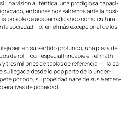
í una vi­sión au­tén­ti­ca, una pro­di­gio­sa ca­pa­ci­
 ig­no­ra­do, en­ton­ces nos sa­be­mos an­te la po­si­
e­ria po­si­ble de aca­bar ra­di­can­do co­mo
cul­tu­ra
a en la so­cie­dad —o, en el más ex­cep­cio­nal de los
le­ja ser, en su sen­ti­do pro­fun­do, una pie­za de
e­gos de rol —con es­pe­cial hin­ca­pié en el
math
y tres mi­llo­nes de ta­blas de re­fe­ren­cia — , la ca­
ue su lle­ga­da des­de lo
pop
par­te de lo
un­der­
 res­pe­te por pop, su po­pei­dad na­ce de sus ele­men­
ope­ra­ti­vas de popeidad.