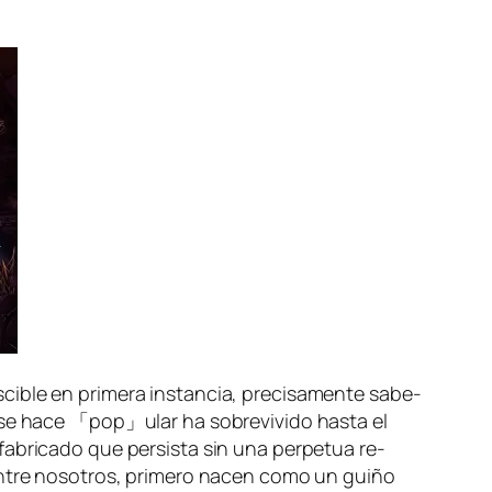
i­ble en pri­me­ra ins­tan­cia, pre­ci­sa­men­te sa­be­
 se ha­ce 「pop」ular ha so­bre­vi­vi­do has­ta el
-fabricado que per­sis­ta sin una per­pe­tua re-
­tre no­so­tros, pri­me­ro na­cen co­mo un gui­ño