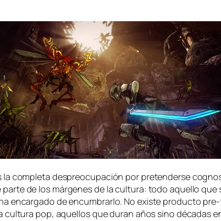
 la com­ple­ta des­preo­cu­pa­ción por pre­ten­der­se cog­nos­c
 par­te de los már­ge­nes de la cul­tu­ra: to­do aque­llo que
 ha en­car­ga­do de en­cum­brar­lo. No exis­te pro­duc­to pre
la cul­tu­ra pop, aque­llos que du­ran años sino dé­ca­das en