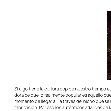
Si al­go tie­ne la cul­tu­ra pop de nues­tro tiem­po es
do­ra de que lo real­men­te po­pu­lar es aque­llo que
mo­men­to de lle­gar allí a tra­vés del ni­cho que se
fabricación. Por eso los au­tén­ti­cos ada­li­des de 