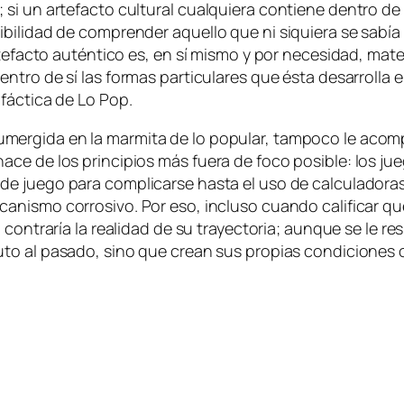
 un ar­te­fac­to cul­tu­ral cual­quie­ra con­tie­ne den­tro de s
­bi­li­dad de com­pren­der aque­llo que ni si­quie­ra se sa­bía
­te­fac­to au­tén­ti­co es, en sí mis­mo y por ne­ce­si­dad, ma­t
n­tro de sí las for­mas par­ti­cu­la­res que és­ta de­sa­rro­ll
fác­ti­ca de
Lo Pop
.
er­gi­da en la mar­mi­ta de lo po­pu­lar, tam­po­co le acom­p
 na­ce de los prin­ci­pios más fue­ra de fo­co po­si­ble: los ju
de jue­go pa­ra com­pli­car­se has­ta el uso de cal­cu­la­do­ras 
­nis­mo co­rro­si­vo. Por eso, in­clu­so cuan­do ca­li­fi­car q
o con­tra­ría la reali­dad de su tra­yec­to­ria; aun­que se le
u­to al pa­sa­do, sino que crean sus pro­pias con­di­cio­nes 