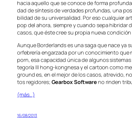
ha­cia aque­llo que se co­no­ce de for­ma pro­fun­da; si
dad de sín­te­sis de ver­da­des pro­fun­das, una po­si
bi­li­dad de su uni­ver­sa­li­dad. Por eso cual­quier ar
pop
del aho­ra, siem­pre y cuan­do se­pa hi­bri­dar de
ca­sos, que és­te cree su pro­pia nue­va con­di­ción 
Aunque
Borderlands
es una sa­ga que na­ce ya su­m
or­fe­bre­ría en­gar­za­da por un co­no­ci­mien­to que
porn
, esa ca­pa­ci­dad úni­ca de al­gu­nos sis­te­mas 
te­go­ría III hong-kongnesa y el
car­toon
co­mo me­ca
ground
es, en el me­jor de los ca­sos, atre­vi­do, n
tos re­gi­do­res;
Gearbox Software
no rin­den tri­b
(más…)
16/08/2013