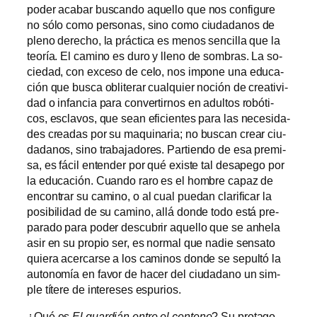
po­der aca­bar bus­can­do aque­llo que nos con­fi­gu­re
no só­lo co­mo per­so­nas, sino co­mo ciu­da­da­nos de
pleno de­re­cho, la prác­ti­ca es me­nos sen­ci­lla que la
teo­ría. El ca­mino es du­ro y lleno de som­bras. La so­
cie­dad, con ex­ce­so de ce­lo, nos im­po­ne una edu­ca­
ción que bus­ca obli­te­rar cual­quier no­ción de crea­ti­vi­
dad o in­fan­cia pa­ra con­ver­tir­nos en adul­tos ro­bó­ti­
cos, es­cla­vos, que sean efi­cien­tes pa­ra las ne­ce­si­da­
des crea­das por su ma­qui­na­ria; no bus­can crear ciu­
da­da­nos, sino tra­ba­ja­do­res. Partiendo de esa pre­mi­
sa, es fá­cil en­ten­der por qué exis­te tal des­ape­go por
la edu­ca­ción. Cuando ra­ro es el hom­bre ca­paz de
en­con­trar su ca­mino, o al cual pue­dan cla­ri­fi­car la
po­si­bi­li­dad de su ca­mino, allá don­de to­do es­tá pre­
pa­ra­do pa­ra po­der des­cu­brir aque­llo que se anhe­la
asir en su pro­pio ser, es nor­mal que na­die sen­sa­to
quie­ra acer­car­se a los ca­mi­nos don­de se se­pul­tó la
au­to­no­mía en fa­vor de ha­cer del ciu­da­dano un sim­
ple tí­te­re de in­tere­ses espurios.
¿Qué es
El guar­dián en­tre el cen­teno
? Su pro­ta­go­