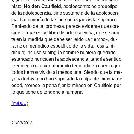
nis­ta:
Holden Caulfield
, ado­les­cen­te: no ar­que­ti­po
de la ado­les­cen­cia, sino sus­tan­cia de la ado­les­cen­
cia. La ma­yo­ría de las per­so­nas ja­más la su­pe­ran.
Partiendo de tal pro­me­sa, pa­re­ce evi­den­te que con­
si­de­rar que es un li­bro de ado­les­cen­cia, que se ago­
ta en la me­di­da que de­be ser leí­do «a tiem­po», du­
ran­te un pe­rió­di­co es­pe­cí­fi­co de la vi­da, re­sul­ta ri­
dícu­lo; in­clu­so si nin­gún hom­bre hu­bie­ra que­da­do
es­tan­ca­do nun­ca en la ado­les­cen­cia, ten­dría sen­ti­do
leer­lo en cual­quier mo­men­to te­nien­do en cuen­ta que
to­dos he­mos vi­vi­do al me­nos una. Siendo que la ma­
yo­ría to­da­vía no han su­pe­ra­do la cul­pa­ble mi­no­ría de
edad, me­re­ce la pe­na fi­jar la mi­ra­da en Caulfield por
lo que tie­ne de ten­den­cia humana.
(más…)
21/03/2014