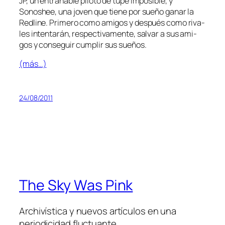
JP, un en­tra­ña­ble pi­lo­to de tu­pé im­po­si­ble, y
Sonoshee, una jo­ven que tie­ne por sue­ño ga­nar la
Redline. Primero co­mo ami­gos y des­pués co­mo ri­va­
les in­ten­ta­rán, res­pec­ti­va­men­te, sal­var a sus ami­
gos y con­se­guir cum­plir sus sueños.
(más…)
24/08/2011
The Sky Was Pink
Archivística y nuevos artículos en una
periodicidad fluctuante