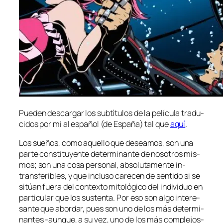
Pueden des­car­gar los sub­tí­tu­los de la pe­lí­cu­la tra­du­
ci­dos por mi al es­pa­ñol (de España) tal que
aquí
.
Los sue­ños, co­mo aque­llo que de­sea­mos, son una
par­te cons­ti­tu­yen­te de­ter­mi­nan­te de no­so­tros mis­
mos; son una co­sa per­so­nal, ab­so­lu­ta­men­te in­
trans­fe­ri­bles, y que in­clu­so ca­re­cen de sen­ti­do si se
si­túan fue­ra del con­tex­to mi­to­ló­gi­co del in­di­vi­duo en
par­ti­cu­lar que los sus­ten­ta. Por eso son al­go in­tere­
san­te que abor­dar, pues son uno de los más de­ter­mi­
nan­tes ‑aun­que, a su vez, uno de los más complejos-