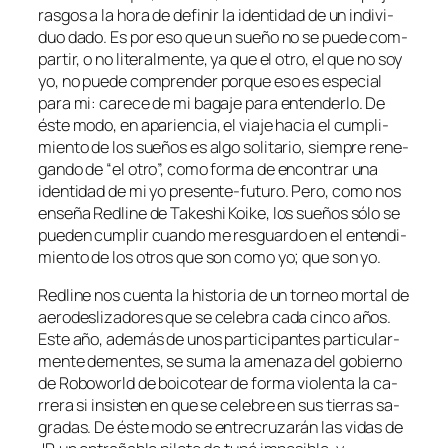
ras­gos a la ho­ra de de­fi­nir la iden­ti­dad de un in­di­vi­
duo da­do. Es por eso que un sue­ño no se pue­de com­
par­tir, o no li­te­ral­men­te, ya que el otro, el que no soy
yo, no pue­de com­pren­der por­que eso es es­pe­cial
pa­ra mi: ca­re­ce de mi ba­ga­je pa­ra en­ten­der­lo. De
és­te mo­do, en apa­rien­cia, el via­je ha­cia el cum­pli­
mien­to de los sue­ños es al­go so­li­ta­rio, siem­pre re­ne­
gan­do de “el otro”, co­mo for­ma de en­con­trar una
iden­ti­dad de mi yo presente-futuro. Pero, co­mo nos
en­se­ña Redline de Takeshi Koike, los sue­ños só­lo se
pue­den cum­plir cuan­do me res­guar­do en el en­ten­di­
mien­to de los otros que son co­mo yo; que son yo.
Redline nos cuen­ta la his­to­ria de un tor­neo mor­tal de
ae­ro­des­li­za­do­res que se ce­le­bra ca­da cin­co años.
Este año, ade­más de unos par­ti­ci­pan­tes par­ti­cu­lar­
men­te de­men­tes, se su­ma la ame­na­za del go­bierno
de Roboworld de boi­co­tear de for­ma vio­len­ta la ca­
rre­ra si in­sis­ten en que se ce­le­bre en sus tie­rras sa­
gra­das. De és­te mo­do se en­tre­cru­za­rán las vi­das de