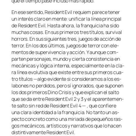
que el tiem­po pa­se in­clu­so más rápido.
En ese sen­ti­do, Resident Evil re­quiem pa­re­ce te­ner
un in­te­rés cla­ro en men­te: uni­fi­car la lí­nea prin­ci­pal
de Resident Evil. Hasta aho­ra, la fran­qui­cia ha si­do
mu­chas co­sas. En sus pri­me­ros tres tí­tu­los, sur­vi­val
ho­rrors. En sus si­guien­tes tres, jue­gos de ac­ción de
te­rror. En los dos úl­ti­mos, jue­gos de te­rror con ele­
men­tos de su­per­vi­ven­cia y ac­ción. Y aun­que com­
par­ten per­so­na­jes, mun­do y cier­ta con­sis­ten­cia en
me­cá­ni­cas y ló­gi­ca in­ter­na, es­pe­cial­men­te en la cla­
ra lí­nea evo­lu­ti­va que exis­te en­tre sus pri­me­ros cua­
tro tí­tu­los —al­go evi­den­te si con­si­de­ra­mos a los es­
la­bo­nes no per­di­dos, pe­ro sí ig­no­ra­dos, que su­po­nen
los dos pri­me­ros Dino Crisis y que ex­pli­can el sal­to
que se da en­tre Resident Evil 2 y 3 y el apa­ren­te­men­
te sal­to sin red de Resident Evil 4 — , que con­fie­re
una cla­ra iden­ti­dad a la fran­qui­cia. No tan­to un as­
pec­to con­cre­to co­mo una mi­ria­da de pe­que­ños ras­
gos me­cá­ni­cos, ar­tís­ti­cos y na­rra­ti­vos que lo ha­cen
dis­tin­ti­va­men­te Resident Evil.