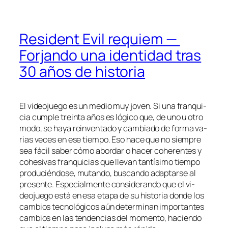
Resident Evil requiem —
Forjando una identidad tras
30 años de historia
El vi­deo­jue­go es un me­dio muy jo­ven. Si una fran­qui­
cia cum­ple trein­ta años es ló­gi­co que, de uno u otro
mo­do, se ha­ya re­in­ven­ta­do y cam­bia­do de for­ma va­
rias ve­ces en ese tiem­po. Eso ha­ce que no siem­pre
sea fá­cil sa­ber có­mo abor­dar o ha­cer cohe­ren­tes y
cohe­si­vas fran­qui­cias que lle­van tan­tí­si­mo tiem­po
pro­du­cién­do­se, mu­tan­do, bus­can­do adap­tar­se al
pre­sen­te. Especialmente con­si­de­ran­do que el vi­
deo­jue­go es­tá en esa eta­pa de su his­to­ria don­de los
cam­bios tec­no­ló­gi­cos aún de­ter­mi­nan im­por­tan­tes
cam­bios en las ten­den­cias del mo­men­to, ha­cien­do