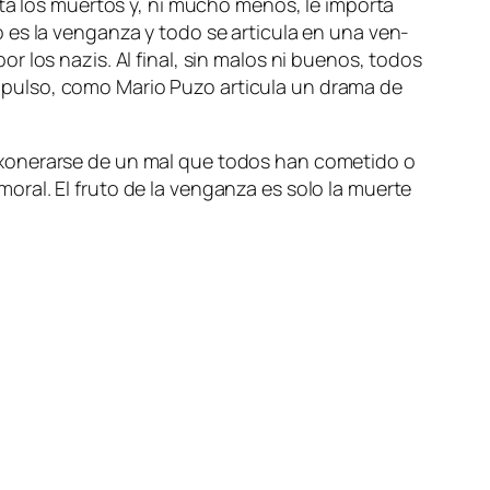
­ta los muer­tos y, ni mu­cho me­nos, le im­por­ta
 es la ven­gan­za y to­do se ar­ti­cu­la en una ven­
or los na­zis. Al fi­nal, sin ma­los ni bue­nos, to­dos
el pul­so, co­mo Mario Puzo ar­ti­cu­la un dra­ma de
xo­ne­rar­se de un mal que to­dos han co­me­ti­do o
o­ral. El fru­to de la ven­gan­za es so­lo la muer­te