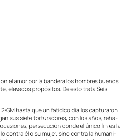
 Con el amor por la ban­de­ra los hom­bres bue­nos
e, ele­va­dos pro­pó­si­tos. De es­to tra­ta Seis
a 2ªGM has­ta que un fa­tí­di­co día los cap­tu­ra­ron
Rogan sus sie­te tor­tu­ra­do­res, con los años, reha­
n oca­sio­nes, per­se­cu­ción don­de el úni­co fin es la
lo con­tra él o su mu­jer, sino con­tra la hu­ma­ni­