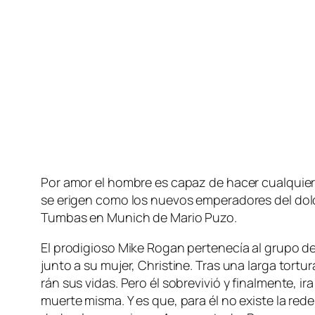
Por amor el hom­bre es ca­paz de ha­cer cual­quier 
se eri­gen co­mo los nue­vos em­pe­ra­do­res del do­lor
Tumbas en Munich de Mario Puzo.
El pro­di­gio­so Mike Rogan per­te­ne­cía al gru­po de
jun­to a su mu­jer, Christine. Tras una lar­ga tor­tu­
rán sus vi­das. Pero él so­bre­vi­vió y fi­nal­men­te, i
muer­te mis­ma. Y es que, pa­ra él no exis­te la re­de