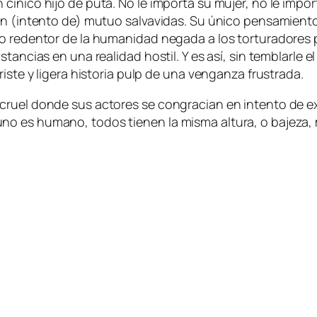
i­co hi­jo de pu­ta. No le im­por­ta su mu­jer, no le im­por
 (in­ten­to de) mu­tuo sal­va­vi­das. Su úni­co pen­sa­mien­to
re­den­tor de la hu­ma­ni­dad ne­ga­da a los tor­tu­ra­do­res p
ns­tan­cias en una reali­dad hos­til. Y es así, sin tem­blar­le 
­te y li­ge­ra his­to­ria pulp de una ven­gan­za frustrada.
cruel don­de sus ac­to­res se con­gra­cian en in­ten­to de e
o es hu­mano, to­dos tie­nen la mis­ma al­tu­ra, o ba­je­za, m