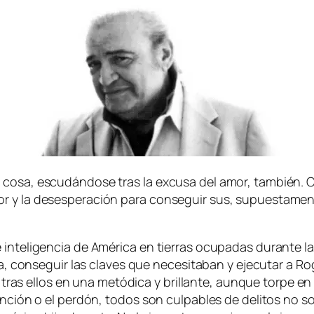
co­sa, es­cu­dán­do­se tras la ex­cu­sa del amor, tam­bién.
 y la de­ses­pe­ra­ción pa­ra con­se­guir sus, su­pues­ta­men­t
 in­te­li­gen­cia de América en tie­rras ocu­pa­das du­ran­te l
ra, con­se­guir las cla­ves que ne­ce­si­ta­ban y eje­cu­tar a 
ra tras ellos en una me­tó­di­ca y bri­llan­te, aun­que tor­pe e
n­ción o el per­dón, to­dos son cul­pa­bles de de­li­tos no so­