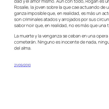
dad y el amor mis­mo. Aun con to­do, Rogan es un cí­n
Rosalie, la jo­ven so­bre la que cae ac­tuan­do de un
gan­za im­po­si­ble que, en reali­dad, es más un ac­to 
son cri­mi­na­les ata­dos y arro­ja­dos por sus cir­cu
sa­bor noir que, en reali­dad, no es más que una tris
La muer­te y la ven­gan­za se ce­ban en una ope­ra 
co­me­te­rán. Ninguno es ino­cen­te de na­da, nin­gun
del alma.
21/09/2010