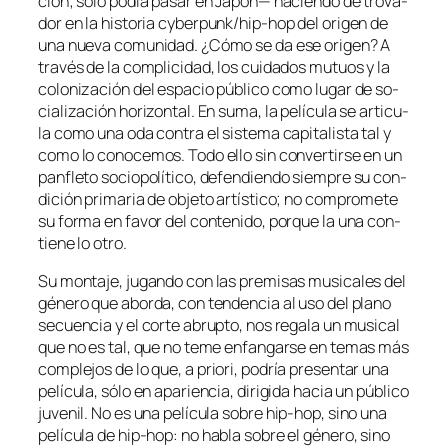
ción; só­lo po­día pa­sar en Japón— ha­cien­do de tro­va­
dor en la his­to­ria
cy­ber­punk
/
hip-hop
del ori­gen de
una nue­va co­mu­ni­dad. ¿Cómo se da ese ori­gen? A
tra­vés de la com­pli­ci­dad, los cui­da­dos mu­tuos y la
co­lo­ni­za­ción del es­pa­cio pú­bli­co co­mo lu­gar de so­
cia­li­za­ción ho­ri­zon­tal. En su­ma, la pe­lí­cu­la se ar­ti­cu­
la co­mo una oda con­tra el sis­te­ma ca­pi­ta­lis­ta tal y
co­mo lo co­no­ce­mos. Todo ello sin con­ver­tir­se en un
pan­fle­to so­cio­po­lí­ti­co, de­fen­dien­do siem­pre su con­
di­ción pri­ma­ria de ob­je­to ar­tís­ti­co; no com­pro­me­te
su for­ma en fa­vor del con­te­ni­do, por­que la una con­
tie­ne lo otro.
Su mon­ta­je, ju­gan­do con las pre­mi­sas mu­si­ca­les del
gé­ne­ro que abor­da, con ten­den­cia al uso del plano
se­cuen­cia y el cor­te abrup­to, nos re­ga­la un mu­si­cal
que no es tal, que no te­me en­fan­gar­se en te­mas más
com­ple­jos de lo que,
a prio­ri
, po­dría pre­sen­tar una
pe­lí­cu­la, só­lo en apa­rien­cia, di­ri­gi­da ha­cia un pú­bli­co
ju­ve­nil. No es una pe­lí­cu­la
so­bre
hip-hop, sino una
pe­lí­cu­la
de
hip-hop: no ha­bla so­bre el gé­ne­ro, sino