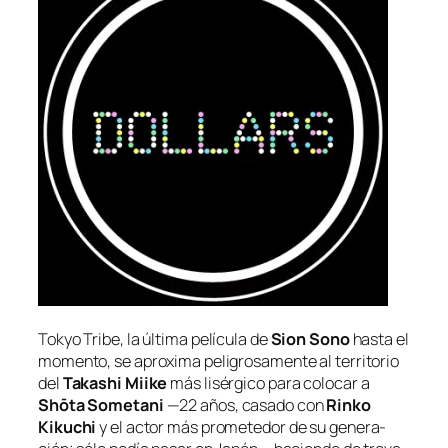
Tokyo Tribe
, la úl­ti­ma pe­lí­cu­la de
Sion Sono
has­ta el
mo­men­to, se apro­xi­ma pe­li­gro­sa­men­te al te­rri­to­rio
del
Takashi Miike
más li­sér­gi­co pa­ra co­lo­car a
Shōta Sometani
—22 años, ca­sa­do con
Rinko
Kikuchi
y el ac­tor más pro­me­te­dor de su ge­ne­ra­