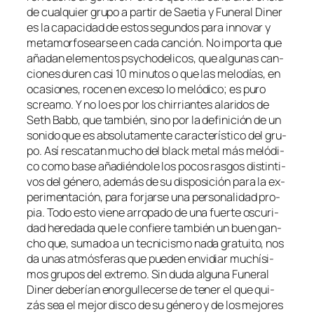
de cual­quier gru­po a par­tir de Saetia y Funeral Diner
es la ca­pa­ci­dad de es­tos se­gun­dos pa­ra in­no­var y
me­ta­mor­fo­sear­se en ca­da can­ción. No im­por­ta que
aña­dan ele­men­tos psy­cho­de­li­cos, que al­gu­nas can­
cio­nes du­ren ca­si 10 mi­nu­tos o que las me­lo­días, en
oca­sio­nes, ro­cen en ex­ce­so lo me­ló­di­co; es pu­ro
screa­mo. Y no lo es por los chi­rrian­tes ala­ri­dos de
Seth Babb, que tam­bién, sino por la de­fi­ni­ción de un
so­ni­do que es ab­so­lu­ta­men­te ca­rac­te­rís­ti­co del gru­
po. Así res­ca­tan mu­cho del black me­tal más me­ló­di­
co co­mo ba­se aña­dién­do­le los po­cos ras­gos dis­tin­ti­
vos del gé­ne­ro, ade­más de su dis­po­si­ción pa­ra la ex­
pe­ri­men­ta­ción, pa­ra for­jar­se una per­so­na­li­dad pro­
pia. Todo es­to vie­ne arro­pa­do de una fuer­te os­cu­ri­
dad he­re­da­da que le con­fie­re tam­bién un buen gan­
cho que, su­ma­do a un tec­ni­cis­mo na­da gra­tui­to, nos
da unas at­mós­fe­ras que pue­den en­vi­diar mu­chí­si­
mos gru­pos del ex­tre­mo. Sin du­da al­gu­na Funeral
Diner de­be­rían enor­gu­lle­cer­se de te­ner el que qui­
zás sea el me­jor dis­co de su gé­ne­ro y de los me­jo­res