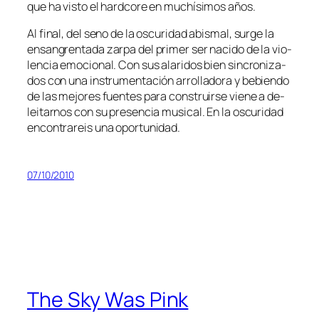
que ha vis­to el hard­co­re en mu­chí­si­mos años.
Al fi­nal, del seno de la os­cu­ri­dad abis­mal, sur­ge la
en­san­gren­ta­da zar­pa del pri­mer ser na­ci­do de la vio­
len­cia emo­cio­nal. Con sus ala­ri­dos bien sin­cro­ni­za­
dos con una ins­tru­men­ta­ción arro­lla­do­ra y be­bien­do
de las me­jo­res fuen­tes pa­ra cons­truir­se vie­ne a de­
lei­tar­nos con su pre­sen­cia mu­si­cal. En la os­cu­ri­dad
en­con­tra­reis una oportunidad.
07/10/2010
The Sky Was Pink