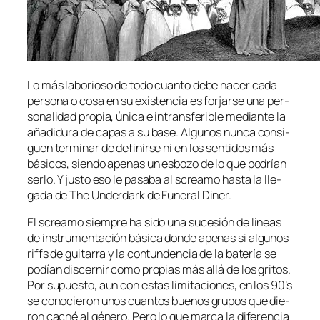
Lo más la­bo­rio­so de to­do cuan­to de­be ha­cer ca­da
per­so­na o co­sa en su exis­ten­cia es for­jar­se una per­
so­na­li­dad pro­pia, úni­ca e in­trans­fe­ri­ble me­dian­te la
aña­di­du­ra de ca­pas a su ba­se. Algunos nun­ca con­si­
guen ter­mi­nar de de­fi­nir­se ni en los sen­ti­dos más
bá­si­cos, sien­do ape­nas un es­bo­zo de lo que po­drían
ser­lo. Y jus­to eso le pa­sa­ba al screa­mo has­ta la lle­
ga­da de The Underdark de Funeral Diner.
El screa­mo siem­pre ha si­do una su­ce­sión de li­neas
de ins­tru­men­ta­ción bá­si­ca don­de ape­nas si al­gu­nos
riffs de gui­ta­rra y la con­tun­den­cia de la ba­te­ría se
po­dían dis­cer­nir co­mo pro­pias más allá de los gri­tos.
Por su­pues­to, aun con es­tas li­mi­ta­cio­nes, en los 90’s
se co­no­cie­ron unos cuan­tos bue­nos gru­pos que die­
ron ca­ché al gé­ne­ro. Pero lo que mar­ca la di­fe­ren­cia