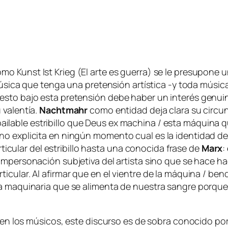
co­mo
Kunst Ist Krieg
(El ar­te es gue­rra) se le pre­su­po­ne un
mú­si­ca que ten­ga una pre­ten­sión ar­tís­ti­ca ‑y to­da mú­si
es­to ba­jo es­ta pre­ten­sión de­be ha­ber un in­te­rés ge­nui
u
va­len­tía
.
Nachtmahr
co­mo en­ti­dad de­ja cla­ra su cir­cuns
­la­ble es­tri­bi­llo que
Deus ex ma­chi­na / es­ta má­qui­na q
 ex­pli­ci­ta en nin­gún mo­men­to cual es la iden­ti­dad de e
­ti­cu­lar del es­tri­bi­llo has­ta una co­no­ci­da fra­se de
Marx
:
m­per­so­na­ción sub­je­ti­va del ar­tis­ta sino que se ha­ce ha
­ti­cu­lar. Al afir­mar que
en el vien­tre de la má­qui­na / ben­d
 la ma­qui­na­ria que se ali­men­ta de nues­tra san­gre por­q
é en los mú­si­cos, es­te dis­cur­so es de so­bra co­no­ci­do po