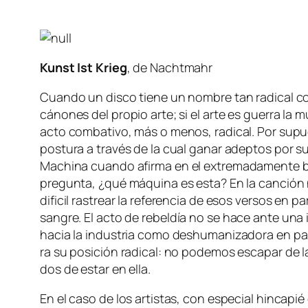
Kunst Ist Krieg
, de Nachtmahr
Cuando un dis­co tie­ne un nom­bre tan ra­di­cal 
cá­no­nes del pro­pio ar­te; si el ar­te es gue­rra la 
ac­to com­ba­ti­vo, más o me­nos, ra­di­cal. Por su­pu
pos­tu­ra a tra­vés de la cual ga­nar adep­tos por s
Machina
cuan­do afir­ma en el ex­tre­ma­da­men­te bai
pre­gun­ta, ¿qué má­qui­na es es­ta? En la can­ción no
di­fi­cil ras­trear la re­fe­ren­cia de esos ver­sos en par
san­gre
. El ac­to de re­bel­día no se ha­ce an­te una i
ha­cia la in­dus­tria co­mo des­hu­ma­ni­za­do­ra en par
ra su po­si­ción ra­di­cal: no po­de­mos es­ca­par de
dos de es­tar en ella.
En el ca­so de los ar­tis­tas, con es­pe­cial hin­ca­pi