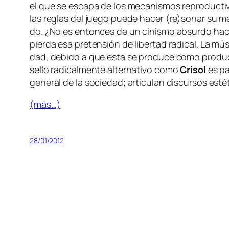
el que se es­ca­pa de los me­ca­nis­mos re­pro­duc­ti
las re­glas del jue­go pue­de ha­cer (re)sonar su men­
do. ¿No es en­ton­ces de un ci­nis­mo ab­sur­do ha­cer
pier­da esa pre­ten­sión de li­ber­tad ra­di­cal. La mú­
dad, de­bi­do a que es­ta se pro­du­ce co­mo pro­duc­
se­llo ra­di­cal­men­te al­ter­na­ti­vo co­mo
Crisol
es par
ge­ne­ral de la so­cie­dad; ar­ti­cu­lan dis­cur­sos es­
(más…)
28/01/2012