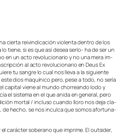
a cier­ta rei­vin­di­ca­ción vio­len­ta den­tro de los
­ca lo tie­ne, si es que así de­sea serlo- ha de ser un
no en un ac­to re­vo­lu­cio­na­rio y no una me­ra im­
­crip­ción al ac­to re­vo­lu­cio­na­rio en
Deus Ex
uie­re tu san­gre
lo cual nos lle­va a la si­guien­te
s­te dios ma­quí­ni­co pe­ro, pe­se a to­do, no se­ría
el ca­pi­tal vie­ne al mun­do cho­rrean­do lo­do y
­cía el sis­te­ma en el que ani­da en ge­ne­ral, pe­ro
i­ción mor­tal / in­clu­so cuan­do llo­ro
nos de­ja cla­
ue, de he­cho, se nos in­cul­ca que so­mos afor­tu­na­
r el ca­rác­ter so­be­rano que im­pri­me. El
outsi­der
,