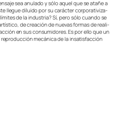
men­sa­je sea anu­la­do y só­lo aquel que se ata­ñe a
e­gue di­lui­do por su ca­rác­ter cor­po­ra­ti­vi­za­
­mi­tes de la in­dus­tria? Sí, pe­ro só­lo cuan­do se
 ar­tís­ti­co, de crea­ción de nue­vas for­mas de reali­
­fac­ción en sus con­su­mi­do­res. Es por ello que un
re­pro­duc­ción me­cá­ni­ca de la in­sa­tis­fac­ción