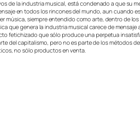
­vos de la in­dus­tria mu­si­cal, es­tá con­de­na­do a que su 
sa­je en to­dos los rin­co­nes del mun­do, aun cuan­do es­te ll
 mú­si­ca, siem­pre en­ten­di­do co­mo ar­te, den­tro de los lí
si­ca que ge­ne­ra la in­dus­tria mu­si­cal ca­re­ce de men­sa­je
to fe­ti­chi­za­do que só­lo pro­du­ce una per­pe­tua in­sa­tis
­te del ca­pi­ta­lis­mo, pe­ro no es par­te de los mé­to­dos de 
té­ti­cos, no só­lo pro­duc­tos en venta.