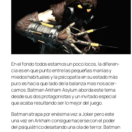
En el fon­do to­dos es­ta­mos un po­co lo­cos, la di­fe­ren­
cia es en que pun­to en­tre las pe­que­ñas ma­nías y
mie­dos ha­bi­tua­les y la psi­co­pa­tía en su es­ta­do más
pu­ro es ha­cia que la­do de la ba­lan­za mas nos acer­
ca­mos. Batman Arkham Asylum abor­da es­te te­ma
des­de sus dos pro­ta­go­nis­tas y un in­vi­ta­do es­pe­cial
que aca­ba re­sul­tan­do ser lo me­jor del juego.
Batman atra­pa por enési­ma vez a Joker pe­ro es­te
una vez en Arkham con­si­gue ha­cer­se con el po­der
del psi­quiá­tri­co des­atan­do una ola de te­rror, Batman