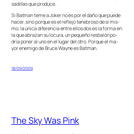
sa­di­llas que produce.
Si Batman te­me a Joker no es por el da­ño que pue­de
ha­cer, sino por­que es el re­fle­jo te­ne­bro­so de si mis­
mo, la úni­ca di­fe­ren­cia en­tre ellos dos es la for­ma en
la que abra­zan su lo­cu­ra, un pe­que­ño res­ba­lón po­
dría po­ner al uno en el lu­gar del otro. Porque el ma­
yor enemi­go de Bruce Wayne es Batman.
18/09/2009
The Sky Was Pink