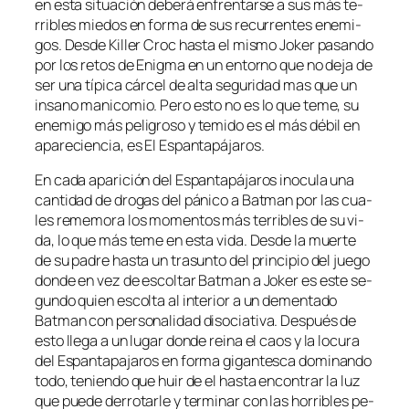
en es­ta si­tua­ción de­be­rá en­fren­tar­se a sus más te­
rri­bles mie­dos en for­ma de sus re­cu­rren­tes enemi­
gos. Desde Killer Croc has­ta el mis­mo Joker pa­san­do
por los re­tos de Enigma en un en­torno que no de­ja de
ser una tí­pi­ca cár­cel de al­ta se­gu­ri­dad mas que un
in­sano ma­ni­co­mio. Pero es­to no es lo que te­me, su
enemi­go más pe­li­gro­so y te­mi­do es el más dé­bil en
apa­re­cien­cia, es El Espantapájaros.
En ca­da apa­ri­ción del Espantapájaros ino­cu­la una
can­ti­dad de dro­gas del pá­ni­co a Batman por las cua­
les re­me­mo­ra los mo­men­tos más te­rri­bles de su vi­
da, lo que más te­me en es­ta vi­da. Desde la muer­te
de su pa­dre has­ta un tra­sun­to del prin­ci­pio del jue­go
don­de en vez de es­col­tar Batman a Joker es es­te se­
gun­do quien es­col­ta al in­te­rior a un de­men­ta­do
Batman con per­so­na­li­dad di­so­cia­ti­va. Después de
es­to lle­ga a un lu­gar don­de rei­na el caos y la lo­cu­ra
del Espantapajaros en for­ma gi­gan­tes­ca do­mi­nan­do
to­do, te­nien­do que huir de el has­ta en­con­trar la luz
que pue­de de­rro­tar­le y ter­mi­nar con las ho­rri­bles pe­