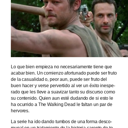
Lo que bien em­pie­za no ne­ce­sa­ria­men­te tie­ne que
aca­bar bien. Un co­mien­zo afor­tu­na­do pue­de ser fru­to
de la ca­sua­li­dad o, peor aun, pue­de ser fru­to del
buen ha­cer y ver­se per­ver­ti­do al ver un éxi­to ines­pe­
ra­do que les lle­ve a sua­vi­zar tan­to su dis­cur­so co­mo
su con­te­ni­do. Quien aun es­té du­dan­do de si es­to le
ha ocu­rri­do a The Walking Dead le fal­tan un par de
hervores.
La se­rie ha ido dan­do tum­bos de una for­ma des­co­
mu­nal en un tra­ta­mien­to de la his­to­ria ca­ren­te de to­