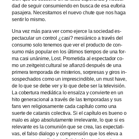
dad de se­guir con­su­mien­do en bus­ca de esa eu­fo­ria
pa­sa­je­ra. Necesitamos el nue­vo chu­te que nos ha­ga
sen­tir lo mismo.
Una vez más pa­ra ver co­mo ejer­ce la so­cie­dad es­
pec­ta­cu­lar un con­trol ¿ca­si? me­siá­ni­co a tra­vés del
con­su­mo so­lo te­ne­mos que ver el pro­duc­to de con­
su­mo más po­pu­lar en los úl­ti­mos tiem­pos de una for­
ma ca­si uná­ni­me, Lost. Prometida al es­pec­ta­dor co­
mo un zeit­geist cul­tu­ral se afian­zó des­pués de una
pri­me­ra tem­po­ra­da de mis­te­rios, sor­pre­sas y gi­ros in­
sos­pe­cha­dos co­mo un im­pres­cin­di­ble, un must ha­ve,
de lo que se de­be ver y lo que de­be ser la te­le­vi­sión.
La co­ber­tu­ra me­diá­ti­ca lo en­sal­za y con­vier­te en un
hi­to ge­ne­ra­cio­nal a tra­vés de las tem­po­ra­das y sus
fans ven re­li­gio­sa­men­te ca­da ca­pí­tu­lo co­mo una
suer­te de ca­tar­sis co­lec­ti­va. Si el ca­pí­tu­lo es bueno o
ma­lo es al­go ab­so­lu­ta­men­te irre­le­van­te, lo que si es
re­le­van­te es la co­mu­nión que se crea, las ex­pec­ta­ti­
vas, el fal­so dia­lo­go y com­pren­sión que los ele­va a