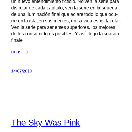
un nue­vo en­ten­di­mien­to fic­ti­cio. No ven la se­rie pa­ra
dis­fru­tar de ca­da ca­pí­tu­lo, ven la se­rie en bús­que­da
de una ilu­mi­na­ción fi­nal que acla­re to­do lo que ocu­
rre en la is­la, en sus men­tes, en su vi­da es­pec­ta­cu­lar.
Ven la se­rie pa­ra ser en­tes su­pe­rio­res, los me­jo­res
de los con­su­mi­do­res po­si­bles. Y así, lle­gó la sea­son
finale.
(más…)
14/07/2010
The Sky Was Pink