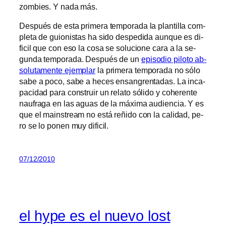
zom­bies. Y na­da más.
Después de es­ta pri­me­ra tem­po­ra­da la plan­ti­lla com­
ple­ta de guio­nis­tas ha si­do des­pe­di­da aun­que es di­
fi­cil que con eso la co­sa se so­lu­cio­ne ca­ra a la se­
gun­da tem­po­ra­da. Después de un
epi­so­dio pi­lo­to ab­
so­lu­ta­men­te ejem­plar
la pri­me­ra tem­po­ra­da no só­lo
sa­be a po­co, sa­be a he­ces en­san­gren­ta­das. La in­ca­
pa­ci­dad pa­ra cons­truir un re­la­to só­li­do y cohe­ren­te
nau­fra­ga en las aguas de la má­xi­ma au­dien­cia. Y es
que el mains­tream no es­tá re­ñi­do con la ca­li­dad, pe­
ro se lo po­nen muy dificil.
07/12/2010
el hype es el nuevo lost