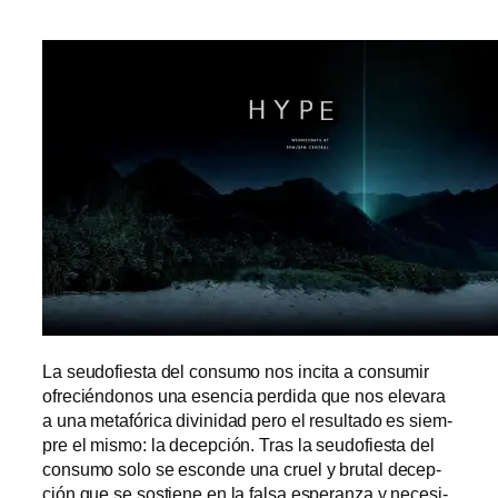
La seu­do­fies­ta del con­su­mo nos in­ci­ta a con­su­mir
ofre­cién­do­nos una esen­cia per­di­da que nos ele­va­ra
a una me­ta­fó­ri­ca di­vi­ni­dad pe­ro el re­sul­ta­do es siem­
pre el mis­mo: la de­cep­ción. Tras la seu­do­fies­ta del
con­su­mo so­lo se es­con­de una cruel y bru­tal de­cep­
ción que se sos­tie­ne en la fal­sa es­pe­ran­za y ne­ce­si­