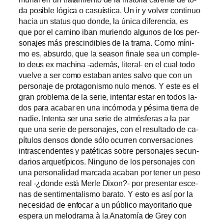
da po­si­ble ló­gi­ca o ca­suís­ti­ca. Un ir y vol­ver con­ti­nuo
ha­cia un sta­tus quo don­de, la úni­ca di­fe­ren­cia, es
que por el ca­mino iban mu­rien­do al­gu­nos de los per­
so­na­jes más pres­cin­di­bles de la tra­ma. Como mí­ni­
mo es, ab­sur­do, que la sea­son fi­na­le sea un com­ple­
to deus ex ma­chi­na ‑ade­más, literal- en el cual to­do
vuel­ve a ser co­mo es­ta­ban an­tes sal­vo que con un
per­so­na­je de pro­ta­go­nis­mo nu­lo me­nos. Y es­te es el
gran pro­ble­ma de la se­rie, in­ten­tar es­tar en to­dos la­
dos pa­ra aca­bar en una in­có­mo­da y pé­si­ma tie­rra de
na­die. Intenta ser una se­rie de at­mós­fe­ras a la par
que una se­rie de per­so­na­jes, con el re­sul­ta­do de ca­
pí­tu­los den­sos don­de só­lo ocu­rren con­ver­sa­cio­nes
in­tras­cen­den­tes y pa­té­ti­cas so­bre per­so­na­jes se­cun­
da­rios ar­que­tí­pi­cos. Ninguno de los per­so­na­jes con
una per­so­na­li­dad mar­ca­da aca­ban por te­ner un pe­so
real -¿don­de es­tá Merle Dixon?- por pre­sen­tar es­ce­
nas de sen­ti­men­ta­lis­mo ba­ra­to. Y es­to es así por la
ne­ce­si­dad de en­fo­car a un pú­bli­co ma­yo­ri­ta­rio que
es­pe­ra un me­lo­dra­ma à la Anatomía de Grey con