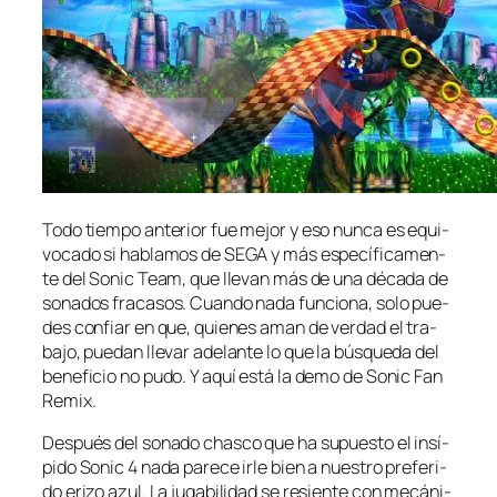
Todo tiem­po an­te­rior fue me­jor y eso nun­ca es equi­
vo­ca­do si ha­bla­mos de SEGA y más es­pe­cí­fi­ca­men­
te del Sonic Team, que lle­van más de una dé­ca­da de
so­na­dos fra­ca­sos. Cuando na­da fun­cio­na, so­lo pue­
des con­fiar en que, quie­nes aman de ver­dad el tra­
ba­jo, pue­dan lle­var ade­lan­te lo que la bús­que­da del
be­ne­fi­cio no pu­do. Y aquí es­tá la de­mo de Sonic Fan
Remix.
Después del so­na­do chas­co que ha su­pues­to el in­sí­
pi­do Sonic 4 na­da pa­re­ce ir­le bien a nues­tro pre­fe­ri­
do eri­zo azul. La ju­ga­bi­li­dad se re­sien­te con me­cá­ni­