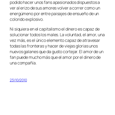
po­di­do ha­cer unos fans apa­sio­na­dos dis­pues­tos a
ver al eri­zo de sus amo­res vol­ver a co­rrer co­mo un
ener­gú­meno por en­tre pai­sa­jes de en­sue­ño de un
co­lo­ri­do explosivo.
Ni si­quie­ra en el ca­pi­ta­lis­mo el di­ne­ro es ca­paz de
so­lu­cio­nar to­dos los ma­les. La vo­lun­tad, el amor, una
vez más, es el úni­co ele­men­to ca­paz de atra­ve­sar
to­das las fron­te­ras y ha­cer de vie­jas glo­rias unos
nue­vos ga­la­nes que da gus­to cor­te­jar. El amor de un
fan pue­de mu­cho más que el amor por el di­ne­ro de
una compañía.
23/10/2010