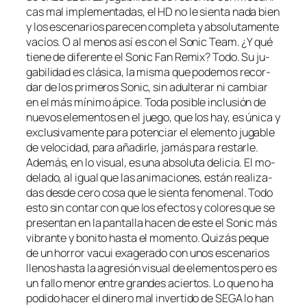
cas mal im­ple­men­ta­das, el HD no le sien­ta na­da bien
y los es­ce­na­rios pa­re­cen com­ple­ta y ab­so­lu­ta­men­te
va­cíos. O al me­nos así es con el Sonic Team. ¿Y qué
tie­ne de di­fe­ren­te el Sonic Fan Remix? Todo. Su ju­
ga­bi­li­dad es clá­si­ca, la mis­ma que po­de­mos re­cor­
dar de los pri­me­ros Sonic, sin adul­te­rar ni cam­biar
en el más mí­ni­mo ápi­ce. Toda po­si­ble in­clu­sión de
nue­vos ele­men­tos en el jue­go, que los hay, es úni­ca y
ex­clu­si­va­men­te pa­ra po­ten­ciar el ele­men­to ju­ga­ble
de ve­lo­ci­dad, pa­ra aña­dir­le, ja­más pa­ra res­tar­le.
Además, en lo vi­sual, es una ab­so­lu­ta de­li­cia. El mo­
de­la­do, al igual que las ani­ma­cio­nes, es­tán rea­li­za­
das des­de ce­ro co­sa que le sien­ta fe­no­me­nal. Todo
es­to sin con­tar con que los efec­tos y co­lo­res que se
pre­sen­tan en la pan­ta­lla ha­cen de es­te el Sonic más
vi­bran­te y bo­ni­to has­ta el mo­men­to. Quizás pe­que
de un ho­rror va­cui exa­ge­ra­do con unos es­ce­na­rios
lle­nos has­ta la agre­sión vi­sual de ele­men­tos pe­ro es
un fa­llo me­nor en­tre gran­des acier­tos. Lo que no ha
po­di­do ha­cer el di­ne­ro mal in­ver­ti­do de SEGA lo han