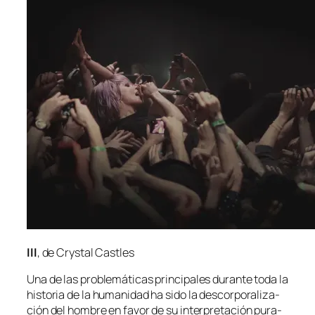
III
, de Crystal Castles
Una de las pro­ble­má­ti­cas prin­ci­pa­les du­ran­te to­da la
his­to­ria de la hu­ma­ni­dad ha si­do la des­cor­po­ra­li­za­
ción del hom­bre en fa­vor de su in­ter­pre­ta­ción pu­ra­