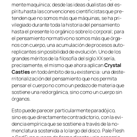
men­te ma­quí­ni­ca; des­de las ideas dua­lis­tas del es­
pí­ri­tu has­ta las con­ven­cio­nes cien­ti­fi­cis­tas que pre­
ten­den que no so­mos más que má­qui­nas, se ha pri­
vi­le­gia­do du­ran­te to­da la his­to­ria del pen­sa­mien­to
has­ta el pre­sen­te lo or­gá­ni­co so­bre lo cor­po­ral; pa­ra
el pen­sa­mien­to nor­ma­ti­vo no so­mos más que ór­ga­
nos con cuer­po, una acu­mu­la­ción de pro­ce­sos auto-
replicantes sin po­si­bi­li­dad de evo­lu­ción. Uno de los
gran­des mé­ri­tos de la fi­lo­so­fía del si­glo XX se­ría,
pre­ci­sa­men­te, el mis­mo que aho­ra apli­can
Crystal
Castles
en to­do ám­bi­to de su exis­ten­cia: una des­te­
rri­to­ria­li­za­ción del pen­sa­mien­to que nos per­mi­ta
pen­sar el cuer­po no co­mo un pe­da­zo de ma­te­ria que
sos­tie­ne una red or­gá­ni­ca, sino co­mo un cuer­po sin
órganos.
Esto pue­de pa­re­cer par­ti­cu­lar­men­te pa­ra­dó­ji­co,
sino es que di­rec­ta­men­te con­tra­dic­to­rio, con la evi­
den­cia em­pí­ri­ca que se sos­tie­ne a tra­vés de la no­
men­cla­tu­ra sos­te­ni­da a lo lar­go del dis­co.
Pale Flesh