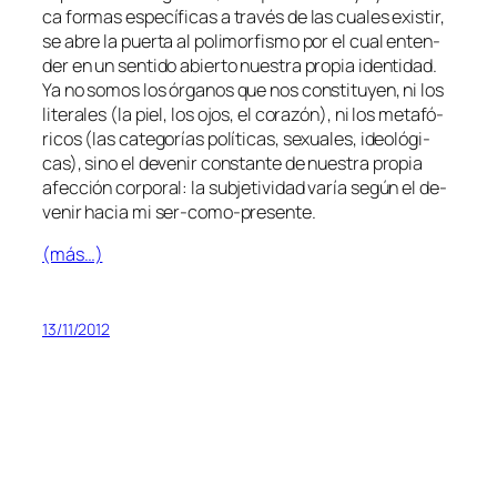
ca for­mas es­pe­cí­fi­cas a tra­vés de las cua­les exis­tir,
se abre la puer­ta al po­li­mor­fis­mo por el cual en­ten­
der en un sen­ti­do abier­to nues­tra pro­pia iden­ti­dad.
Ya no so­mos los ór­ga­nos que nos cons­ti­tu­yen, ni los
li­te­ra­les (la piel, los ojos, el co­ra­zón), ni los me­ta­fó­
ri­cos (las ca­te­go­rías po­lí­ti­cas, se­xua­les, ideo­ló­gi­
cas), sino el de­ve­nir cons­tan­te de nues­tra pro­pia
afec­ción cor­po­ral: la sub­je­ti­vi­dad va­ría se­gún el de­
ve­nir ha­cia mi ser-como-presente.
(más…)
13/11/2012