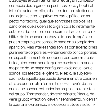
o
Sad Eyes
evo­can de for­ma di­rec­ta y sin con­ce­sio­
nes ha­cia dos ór­ga­nos es­pe­cí­fi­cos pe­ro, y he ahí el
in­te­rés ra­di­cal en ello, lo ha­cen siem­pre alu­dien­do
una ad­je­ti­va­ción ne­ga­ti­va: es car­ne pá­li­da, de as­
pec­to mor­te­cino, igual que son tris­tes los ojos; las
can­cio­nes que alu­den a lo or­gá­ni­co, a lo ne­ta­men­te
es­ta­ble­ci­do, siem­pre nos en­ca­mi­na ha­cia una
te­rri­
bi­li­tas
de lo aca­ba­do: no hay si­tio pa­ra lo or­gá­ni­co,
pues siem­pre que apa­re­ce lo ha­ce en su pro­pia des­
apa­ri­ción. Más in­tere­san­tes son las con­si­de­ra­cio­nes
pu­ra­men­te cor­po­ra­les —en­ten­dien­do por cor­po­ra­les
no es­pe­cí­fi­ca­men­te lo que acon­te­ce co­mo ma­te­ria
fí­si­ca, sino co­mo aque­llo que se pue­da ras­trear co­
mo par­te de un ma­pa con­fi­gu­ra­ti­vo de aque­llo que
so­mos: los afec­tos, el gé­ne­ro, el se­xo, la sub­je­ti­vi­
dad; to­do aque­llo que pue­de de­ve­nir en otra co­sa, en
otro es­ta­do, en otra for­ma de ser— a tra­vés de las
cua­les se pue­den en­ten­der las pro­pues­tas abier­tas
del gru­po:
Transgender
, de­ve­nir gé­ne­ro;
Plague
, de­
ve­nir gru­po;
Affection
, de­ve­nir sen­ti­mien­to. Al ce­rrar
la puer­ta a lo or­gá­ni­co, a lo que cons­ti­tu­ye y so­li­di­fi­