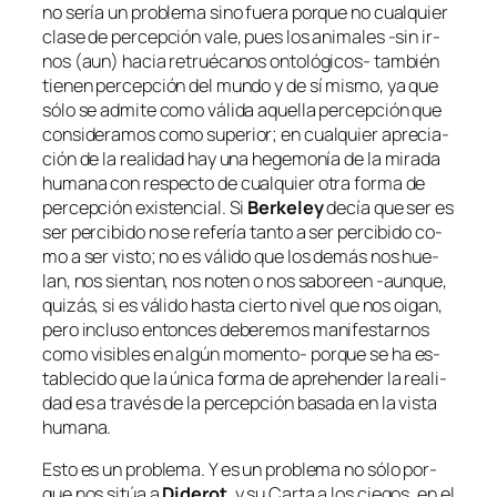
no se­ría un pro­ble­ma sino fue­ra por­que no cual­quier
cla­se de per­cep­ción va­le, pues los ani­ma­les ‑sin ir­
nos (aun) ha­cia re­trué­ca­nos ontológicos- tam­bién
tie­nen per­cep­ción del mun­do y de sí mis­mo, ya que
só­lo se ad­mi­te co­mo vá­li­da aque­lla per­cep­ción que
con­si­de­ra­mos co­mo su­pe­rior; en cual­quier apre­cia­
ción de la reali­dad hay una he­ge­mo­nía de la mi­ra­da
hu­ma­na con res­pec­to de cual­quier otra for­ma de
per­cep­ción exis­ten­cial. Si
Berkeley
de­cía que ser es
ser per­ci­bi­do no se re­fe­ría tan­to a ser per­ci­bi­do co­
mo
a ser vis­to
; no es vá­li­do que los de­más nos hue­
lan, nos sien­tan, nos no­ten o nos sa­bo­reen ‑aun­que,
qui­zás, si es vá­li­do has­ta cier­to ni­vel que nos oi­gan,
pe­ro in­clu­so en­ton­ces de­be­re­mos ma­ni­fes­tar­nos
co­mo
vi­si­bles
en al­gún momento- por­que se ha es­
ta­ble­ci­do que la úni­ca for­ma de aprehen­der la reali­
dad es a tra­vés de la per­cep­ción ba­sa­da en la vis­ta
humana.
Esto es un pro­ble­ma. Y es un pro­ble­ma no só­lo por­
que nos si­túa a
Diderot
, y su
Carta a los cie­gos
, en el