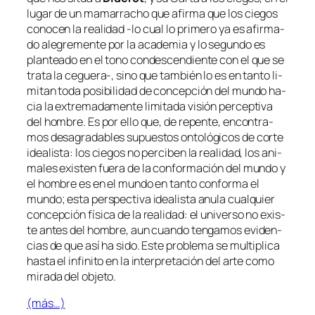
lu­gar de un ma­ma­rra­cho que afir­ma que los cie­gos
co­no­cen la reali­dad
‑lo cual lo pri­me­ro ya es afir­ma­
do ale­gre­men­te por la aca­de­mia y lo se­gun­do es
plan­tea­do en el tono con­des­cen­dien­te con el que se
tra­ta la ceguera‑, sino que tam­bién lo es en tan­to li­
mi­tan to­da po­si­bi­li­dad de con­cep­ción del mun­do ha­
cia la ex­tre­ma­da­men­te li­mi­ta­da vi­sión per­cep­ti­va
del hom­bre. Es por ello que, de re­pen­te, en­con­tra­
mos des­agra­da­bles su­pues­tos on­to­ló­gi­cos de cor­te
idea­lis­ta: los cie­gos no per­ci­ben la reali­dad, los ani­
ma­les exis­ten fue­ra de la con­for­ma­ción del mun­do y
el hom­bre es en el mun­do en tan­to con­for­ma el
mun­do; es­ta pers­pec­ti­va idea­lis­ta anu­la cual­quier
con­cep­ción fí­si­ca de la reali­dad: el uni­ver­so no exis­
te an­tes del hom­bre, aun cuan­do ten­ga­mos evi­den­
cias de que así ha si­do. Este pro­ble­ma se mul­ti­pli­ca
has­ta el in­fi­ni­to en la in­ter­pre­ta­ción del ar­te co­mo
mi­ra­da del objeto.
(más…)