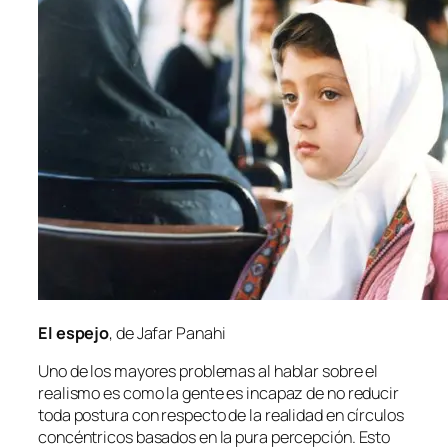
El es­pe­jo
, de Jafar Panahi
Uno de los ma­yo­res pro­ble­mas al ha­blar so­bre el
rea­lis­mo es co­mo la gen­te es in­ca­paz de no re­du­cir
to­da pos­tu­ra con res­pec­to de la reali­dad en círcu­los
con­cén­tri­cos ba­sa­dos en la pu­ra per­cep­ción. Esto