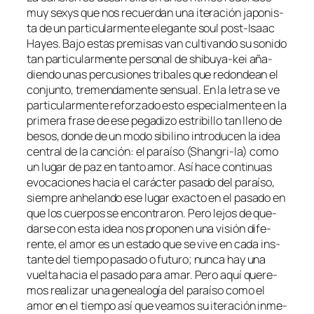
muy sexys que nos re­cuer­dan una ite­ra­ción ja­po­nis­
ta de un par­ti­cu­lar­men­te ele­gan­te soul post-Isaac
Hayes. Bajo es­tas pre­mi­sas van cul­ti­van­do su so­ni­do
tan par­ti­cu­lar­men­te per­so­nal de shibuya-kei aña­
dien­do unas per­cu­sio­nes tri­ba­les que re­don­dean el
con­jun­to, tre­men­da­men­te sen­sual. En la le­tra se ve
par­ti­cu­lar­men­te re­for­za­do es­to es­pe­cial­men­te en la
pri­me­ra fra­se de ese pe­ga­di­zo es­tri­bi­llo tan lleno de
be­sos, don­de de un mo­do si­bi­lino in­tro­du­cen la idea
cen­tral de la can­ción: el pa­raí­so (Shangri-la) co­mo
un lu­gar de paz en tan­to amor. Así ha­ce con­ti­nuas
evo­ca­cio­nes ha­cia el ca­rác­ter pa­sa­do del pa­raí­so,
siem­pre anhe­lan­do ese lu­gar exac­to en el pa­sa­do en
que los cuer­pos se en­con­tra­ron. Pero le­jos de que­
dar­se con es­ta idea nos pro­po­nen una vi­sión di­fe­
ren­te, el amor es un es­ta­do que se vi­ve en ca­da ins­
tan­te del tiem­po pa­sa­do o fu­tu­ro; nun­ca hay una
vuel­ta ha­cia el pa­sa­do pa­ra amar. Pero aquí que­re­
mos rea­li­zar una ge­nea­lo­gía del pa­raí­so co­mo el
amor en el tiem­po así que vea­mos su ite­ra­ción in­me­