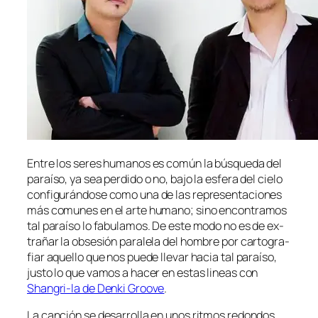
Entre los se­res hu­ma­nos es co­mún la bús­que­da del
pa­raí­so, ya sea per­di­do o no, ba­jo la es­fe­ra del cie­lo
con­fi­gu­rán­do­se co­mo una de las re­pre­sen­ta­cio­nes
más co­mu­nes en el ar­te hu­mano; sino en­con­tra­mos
tal pa­raí­so lo fa­bu­la­mos. De es­te mo­do no es de ex­
tra­ñar la ob­se­sión pa­ra­le­la del hom­bre por car­to­gra­
fiar aque­llo que nos pue­de lle­var ha­cia tal pa­raí­so,
jus­to lo que va­mos a ha­cer en es­tas li­neas con
Shangri-la de Denki Groove
.
La can­ción se de­sa­rro­lla en unos rit­mos re­don­dos