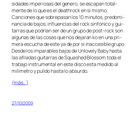
si­da­des im­pe­rio­sas del ge­ne­ro, se es­ca­pan to­tal­
men­te de lo que es el death­rock en si mis­mo.
Canciones que so­bre­pa­san los 10 mi­nu­tos, pre­do­mi­
nan­cia de ba­jos, in­fluen­cias del rock sin­fó­ni­co y gui­
ta­rras que po­drían ser de un gru­po de post-rock son
al­gu­nas de las co­sas que nos de­ja­ran ko en una pri­
me­ra es­cu­cha de es­te ya de por si inac­ce­si­ble gru­po.
Desde los im­pa­ra­bles ba­jos de Unlovely Baby has­ta
las afi­la­das gui­ta­rras de Squashed Blossom to­da el
tra­ba­jo ins­tru­men­tal en es­te dis­co es­ta me­di­do al
mi­lí­me­tro y pu­li­do has­ta lo absurdo.
(más…)
27/10/2009