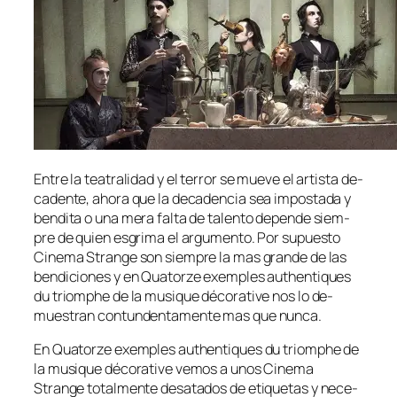
Entre la tea­tra­li­dad y el te­rror se mue­ve el ar­tis­ta de­
ca­den­te, aho­ra que la de­ca­den­cia sea im­pos­ta­da y
ben­di­ta o una me­ra fal­ta de ta­len­to de­pen­de siem­
pre de quien es­gri­ma el ar­gu­men­to. Por su­pues­to
Cinema Strange son siem­pre la mas gran­de de las
ben­di­cio­nes y en Quatorze exem­ples authen­ti­ques
du triomphe de la mu­si­que dé­co­ra­ti­ve nos lo de­
mues­tran con­tun­den­ta­men­te mas que nunca.
En Quatorze exem­ples authen­ti­ques du triomphe de
la mu­si­que dé­co­ra­ti­ve ve­mos a unos Cinema
Strange to­tal­men­te des­ata­dos de eti­que­tas y ne­ce­