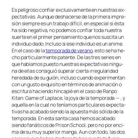
Es pe­li­gro­so con­fiar ex­clu­si­va­men­te en nues­tras ex­
pec­ta­ti­vas. Aunque des­ha­cer­se de la pri­me­ra im­pre­
sión siem­pre es un tra­ba­jo di­fí­cil, en es­pe­cial si és­ta
ha si­do ne­ga­ti­va, no po­de­mos con­fiar to­da nues­tra
suer­te en el pri­mer pen­sa­mien­to que nos sus­ci­ta un
in­di­vi­duo da­do. Incluso si ese in­di­vi­duo es un ani­me.
En el ca­so de la
tem­po­ra­da de ve­rano
, es­to se ha he­
cho par­ti­cu­lar­men­te pa­ten­te. De las tres se­ries en
que ha­bía­mos pues­to nues­tras ex­pec­ta­ti­vas nin­gu­
na de ellas con­si­guió su­pe­rar cier­ta irre­gu­la­ri­dad
he­re­da­da de su guión, in­clu­so cuan­do ex­pe­ri­men­tan
con un gus­to ex­qui­si­to en tér­mi­nos de ani­ma­ción o
es­cri­tu­ra ha­cien­do hin­ca­pié en el ca­so de
Ranpo
Kitan: Game of Laplace
, la jo­ya de la tem­po­ra­da — , y
aque­lla en la cual no te­nía­mos par­ti­cu­la­res ex­pec­ta­
ti­vas ha aca­ba­do sien­do la apues­ta más só­li­da de la
tem­po­ra­da. En es­ta san­ta ca­sa he­mos aca­ba­do
sien­do fa­ná­ti­cos de
Prison School
, pe­ro no por en­ci­
ma de su muy su­pe­rior man­ga. Aun con to­do, las dos