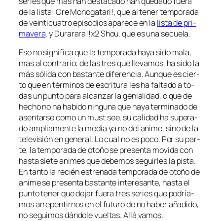
se­ries que más han des­ta­ca­do han que­da­do fue­ra
de la lis­ta:
Ore Monogatari!
, que al te­ner tem­po­ra­da
de vein­ti­cua­tro epi­so­dios apa­re­ce en la
lis­ta de pri­
ma­ve­ra
, y
Durarara!!x2 Shou
, que es una secuela.
Eso no sig­ni­fi­ca que la tem­po­ra­da ha­ya si­do ma­la,
mas al con­tra­rio: de las tres que lle­va­mos, ha si­do la
más só­li­da con bas­tan­te di­fe­ren­cia. Aunque es cier­
to que en tér­mi­nos de es­cri­tu­ra les ha fal­ta­do a to­
das un pun­to pa­ra al­can­zar la ge­nia­li­dad, o que de
he­cho no ha ha­bi­do nin­gu­na que ha­ya ter­mi­na­do de
asen­tar­se co­mo un
must see
, su ca­li­dad ha su­pe­ra­
do am­plia­men­te la me­dia ya no del ani­me, sino de la
te­le­vi­sión en ge­ne­ral. Lo cual no es po­co. Por su par­
te, la tem­po­ra­da de oto­ño se pre­sen­ta mo­vi­da con
has­ta sie­te ani­mes que de­be­mos se­guir­les la pis­ta.
En tan­to la re­cién es­tre­na­da tem­po­ra­da de oto­ño de
ani­me se pre­sen­ta bas­tan­te in­tere­san­te, has­ta el
pun­to te­ner que de­jar fue­ra tres se­ries que po­dría­
mos arre­pen­tir­nos en el fu­tu­ro de no ha­ber aña­di­do,
no se­gui­mos dán­do­le vuel­tas. Allá vamos.