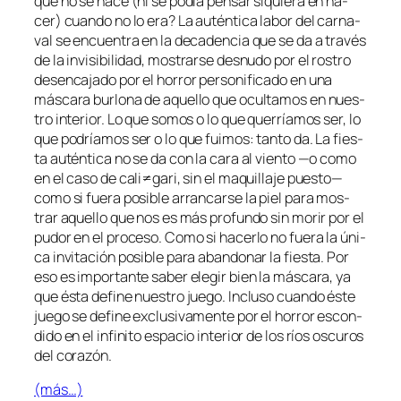
que no se ha­ce (ni se po­día pen­sar si­quie­ra en ha­
cer) cuan­do no lo era? La au­tén­ti­ca la­bor del car­na­
val se en­cuen­tra en la de­ca­den­cia que se da a tra­vés
de la in­vi­si­bi­li­dad, mos­trar­se des­nu­do por el ros­tro
des­en­ca­ja­do por el ho­rror per­so­ni­fi­ca­do en una
más­ca­ra bur­lo­na de aque­llo que ocul­ta­mos en nues­
tro in­te­rior. Lo que so­mos o lo que que­rría­mos ser, lo
que po­dría­mos ser o lo que fui­mos: tan­to da. La fies­
ta au­tén­ti­ca no se da con la ca­ra al vien­to —o co­mo
en el ca­so de cali≠gari, sin el ma­qui­lla­je pues­to—
co­mo si fue­ra po­si­ble arran­car­se la piel pa­ra mos­
trar aque­llo que nos es más pro­fun­do sin mo­rir por el
pu­dor en el pro­ce­so. Como si ha­cer­lo no fue­ra la úni­
ca in­vi­ta­ción po­si­ble pa­ra aban­do­nar la fies­ta. Por
eso es im­por­tan­te sa­ber ele­gir bien la más­ca­ra, ya
que és­ta de­fi­ne nues­tro jue­go. Incluso cuan­do és­te
jue­go se de­fi­ne ex­clu­si­va­men­te por el ho­rror es­con­
di­do en el in­fi­ni­to es­pa­cio in­te­rior de los ríos os­cu­ros
del corazón.
(más…)