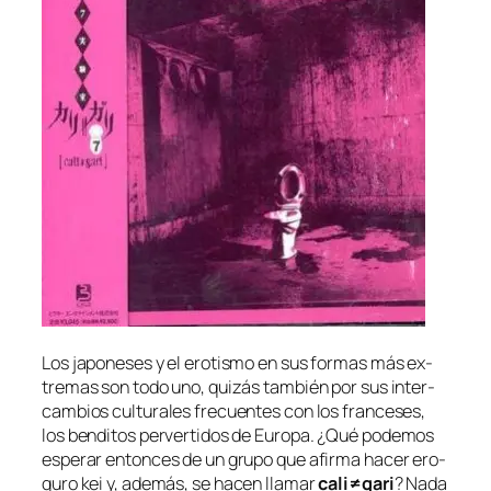
Los ja­po­ne­ses y el ero­tis­mo en sus for­mas más ex­
tre­mas son to­do uno, qui­zás tam­bién por sus in­ter­
cam­bios cul­tu­ra­les fre­cuen­tes con los fran­ce­ses,
los ben­di­tos per­ver­ti­dos de
Europa
. ¿Qué po­de­mos
es­pe­rar en­ton­ces de un gru­po que afir­ma ha­cer
ero-
guro kei
y, ade­más, se ha­cen lla­mar
cali≠gari
? Nada