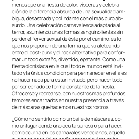
me­nos que una fies­ta de co­lor, vís­ce­ras y ce­le­bra­
ción de la di­fe­ren­cia ab­sur­da de una se­xua­li­dad am­
bi­gua, de­sas­tra­da y co­lin­dan­te con el más pu­ro ab­
sur­do. Una ce­le­bra­ción car­na­va­les­ca adap­ta­da al
te­rror, asu­mien­do unas for­mas san­gui­no­lien­tas sin
per­der el fer­vor se­xual de és­te por el ca­mino, es lo
que nos pro­po­nen de una for­ma que va ale­tean­do
en­tre el
post-punk
y el
rock al­ter­na­ti­vo
pa­ra con­for­
mar un to­do ex­tra­ño, di­ver­ti­do, epa­tan­te. Como una
fies­ta dio­ni­sia­ca en la cual to­do el mun­do es­tá in­vi­
ta­do y la úni­ca con­di­ción pa­ra per­ma­ne­cer en ella es
no ha­cer na­da pa­ra es­tar in­vi­ta­do, pe­ro ha­cer to­do
por ser echa­do de for­ma cons­tan­te de la fies­ta.
Ofrecerse y re­crear­se, con nues­tros más pro­fun­dos
te­mo­res en­car­na­dos en nues­tra pre­sen­cia a tra­vés
de más­ca­ras que ha­ce­mos nues­tros rostros.
¿Cómo no sen­tir­lo co­mo un bai­le de más­ca­ras, co­
mo un lu­gar don­de uno ocul­ta su ros­tro pa­ra ha­cer,
co­mo ocu­rría en los car­na­va­les ve­ne­cia­nos, aque­llo