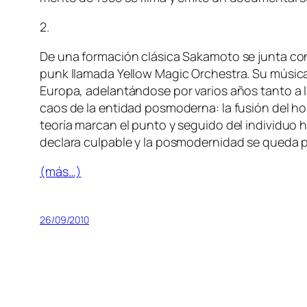
2.
De una for­ma­ción clá­si­ca Sakamoto se jun­ta con 
punk lla­ma­da Yellow Magic Orchestra. Su mú­si­ca s
Europa, ade­lan­tán­do­se por va­rios años tan­to a l
caos de la en­ti­dad pos­mo­der­na: la fu­sión del hom­
teo­ría mar­can el pun­to y se­gui­do del in­di­vi­duo h
de­cla­ra cul­pa­ble y la pos­mo­der­ni­dad se que­da 
(más…)
26/09/2010